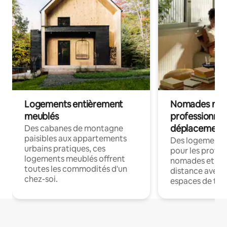
Logements entièrement
Nomades num
meublés
professionnel
déplacement
Des cabanes de montagne
paisibles aux appartements
Des logements
urbains pratiques, ces
pour les profes
logements meublés offrent
nomades et trav
toutes les commodités d'un
distance avec le
chez-soi.
espaces de trav