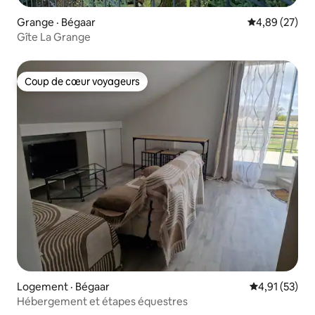
Grange · Bégaar
Note moyenne
4,89 (27)
Gîte La Grange
Coup de cœur voyageurs
Coup de cœur voyageurs
Logement · Bégaar
Note moyenne
4,91 (53)
Hébergement et étapes équestres