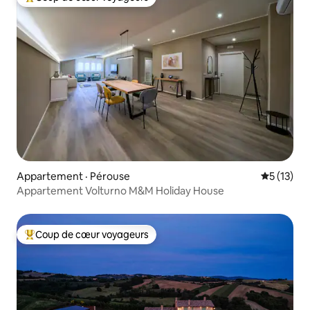
Coup de cœur voyageurs parmi les plus aimés
Appartement · Pérouse
Note moye
5 (13)
Appartement Volturno M&M Holiday House
Coup de cœur voyageurs
Coup de cœur voyageurs parmi les plus aimés