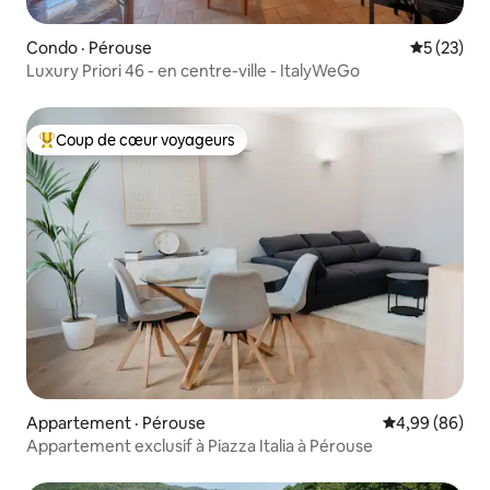
Condo · Pérouse
Note moye
5 (23)
Luxury Priori 46 - en centre-ville - ItalyWeGo
Coup de cœur voyageurs
Coup de cœur voyageurs parmi les plus aimés
Appartement · Pérouse
Note moyenne
4,99 (86)
Appartement exclusif à Piazza Italia à Pérouse