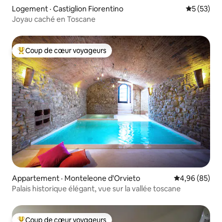
Logement · Castiglion Fiorentino
Note moye
5 (53)
Joyau caché en Toscane
Coup de cœur voyageurs
Coup de cœur voyageurs parmi les plus aimés
Appartement · Monteleone d'Orvieto
Note moyenne
4,96 (85)
Palais historique élégant, vue sur la vallée toscane
Coup de cœur voyageurs