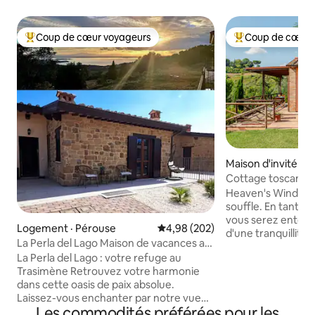
Coup de cœur voyageurs
Coup de cœur 
Coup de cœur voyageurs parmi les plus aimés
Coup de cœur voy
Maison d'invité · 
Cottage toscan a
paradisiaque
Heaven's Window e
souffle. En tant qu
vous serez entouré
Logement · Pérouse
Note moyenne de 4,98 sur 5, 2
4,98 (202)
d'une tranquillité 
La Perla del Lago Maison de vacances au
d'oiseaux et de ce
lac Trasimène
La Perla del Lago : votre refuge au
bas de la vallée et 
Trasimène ​Retrouvez votre harmonie
promenades, vous
dans cette oasis de paix absolue.
des renards, des f
Laissez-vous enchanter par notre vue
Ramassez des piqu
Les commodités préférées pour les
magique et les couchers de soleil que le
Respirez ! À mi-c