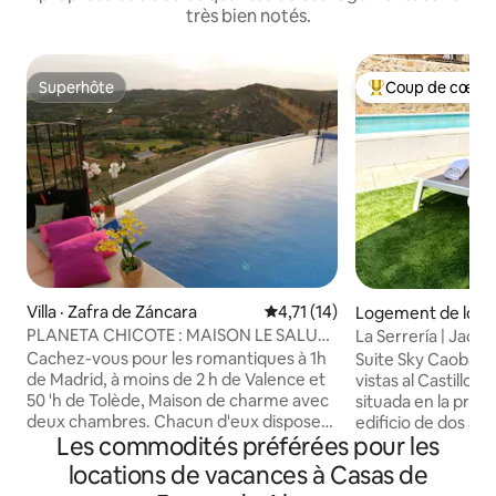
très bien notés.
Superhôte
Coup de cœur 
Superhôte
Coup de cœur voy
Villa · Zafra de Záncara
Note moyenne de 4,71 sur 5, 
4,71 (14)
Logement de locat
onte
PLANETA CHICOTE : MAISON LE SALUT
La Serrería | Jacuzz
AU SOLEIL POUR 6 PERS
château...
Cachez-vous pour les romantiques à 1h
Suite Sky Caoba o
de Madrid, à moins de 2 h de Valence et
vistas al Castillo 
50 'h de Tolède, Maison de charme avec
situada en la prim
deux chambres. Chacun d'eux dispose
edificio de dos al
Les commodités préférées pour les
d'une salle de bain et d'une télévision.
un exclusivo compl
Séjour avec cheminée design, télévision
apartamentos, idea
locations de vacances à Casas de
à écran LCD, DVD, chaîne stéréo, cuisine
una estancia tranqu