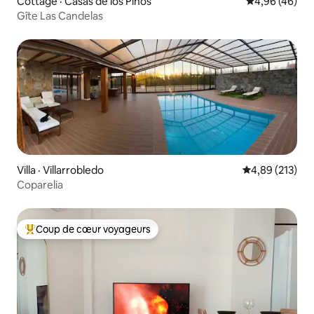
Cottage · Casas de los Pinos
Note moyenne
4,96 (46)
Gîte Las Candelas
Villa · Villarrobledo
Note moyenne 
4,89 (213)
Coparelia
Coup de cœur voyageurs
Coup de cœur voyageurs parmi les plus aimés