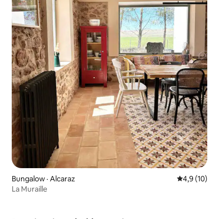
Bungalow · Alcaraz
Note moyenn
4,9 (10)
La Muraille