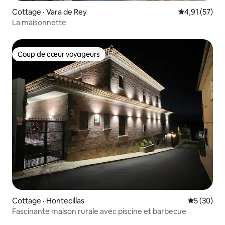
Cottage · Vara de Rey
Note moyenne
4,91 (57)
La maisonnette
Coup de cœur voyageurs
Coup de cœur voyageurs
Cottage · Hontecillas
Note moye
5 (30)
Fascinante maison rurale avec piscine et barbecue