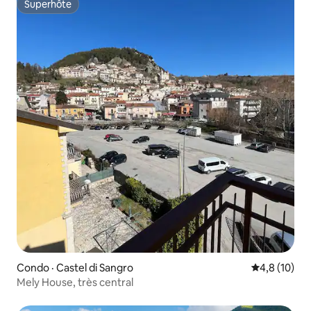
Superhôte
Superhôte
Condo · Castel di Sangro
Note moyenn
4,8 (10)
Mely House, très central