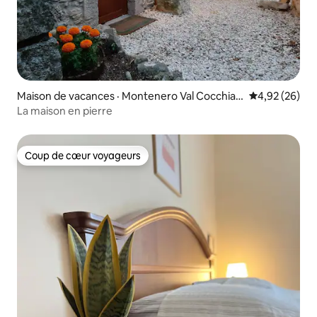
Maison de vacances · Montenero Val Cocchiar
Note moyenne
4,92 (26)
a
La maison en pierre
Coup de cœur voyageurs
Coup de cœur voyageurs