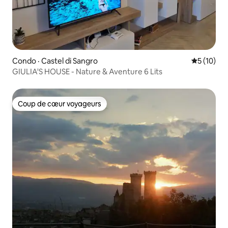
Condo · Castel di Sangro
Note moye
5 (10)
GIULIA'S HOUSE - Nature & Aventure 6 Lits
Coup de cœur voyageurs
Coup de cœur voyageurs