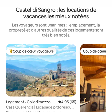
Castel di Sangro : les locations de
vacances les mieux notées
Les voyageurs sont unanimes : l'emplacement, la
propreté et d'autres qualités de ces logements sont
très bien notés.
Coup de cœur voyageurs
Coup de cœur vo
Coup de cœur voyageurs parmi les plus aimés
Coup de cœur vo
Logement · Colledimezzo
Note moyenne de 4,95 sur 5, 
4,95 (65)
Casa Querencia | Escapade pittoresque
au bord d'un lac italien