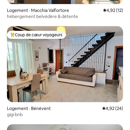
Logement · Macchia Valfortore
Note moyenne
4,92 (12)
hébergement belvédère & détente
Coup de cœur voyageurs
Coup de cœur voyageurs parmi les plus aimés
Logement · Bénévent
Note moyenne
4,92 (24)
gigi bnb