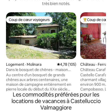
très bien notés.
Coup de cœur voyageurs
Coup de cœur 
Coup de cœur voyageurs
Coup de cœur voy
Logement · Molinara
Note moyenne de 4,78 sur 5, 1
4,78 (105)
Château · Ferrazz
Dans le bosquet de chênes - maison
Château Carafa - 
entière
Au centre d'un bosquet de grands
Castello Carafa es
chênes aux arbres centenaires, une
charmant village m
maison de campagne entièrement en
environ 900 m. sl
pierre locale du début du XXe siècle
Campobasso. L'em
Les commodités préférées pour les
vous offrira un séjour silencieux, où vous
l'intérieur du chât
n'entendrez que le bruissement du
aragonais. Élégant 
locations de vacances à Castelluccio
vent; la nuit, peu de lumières dans les
salon, dans la tour
Valmaggiore
environs et, par temps clair, un
bibliothèque. Il 