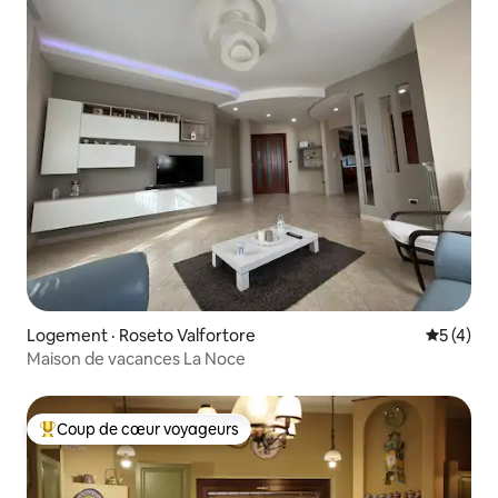
Logement · Roseto Valfortore
Note moy
5 (4)
Maison de vacances La Noce
Coup de cœur voyageurs
Coup de cœur voyageurs parmi les plus aimés