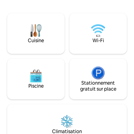
magnifique ciel étoilé au-dessus de
spacieuses et lum
vous; Le bâtiment dispose de 2
en terre cuite d'o
chambres avec salles de bains privées,
le style. Il dispose
d'un grand salon/salle à manger et d'une
dont une privée. L
cuisine; il est situé sur un terrain d'un
complétée par une
hectare avec une source et un ruisseau
manger pourvu d'
d'où les animaux sauvages s'approchent
entièrement équi
Cuisine
Wi-Fi
parfois
Stationnement
Piscine
gratuit sur place
Climatisation