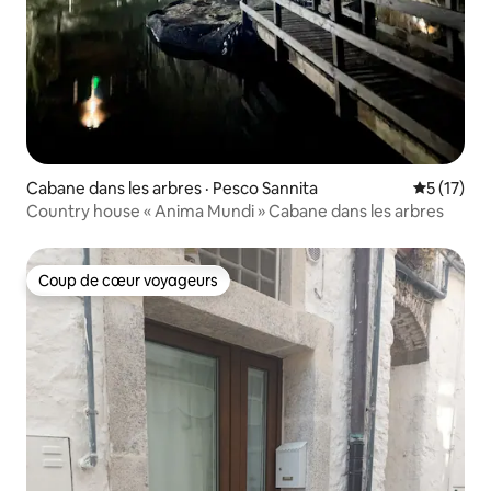
Cabane dans les arbres · Pesco Sannita
Note moye
5 (17)
Country house « Anima Mundi » Cabane dans les arbres
Coup de cœur voyageurs
Coup de cœur voyageurs