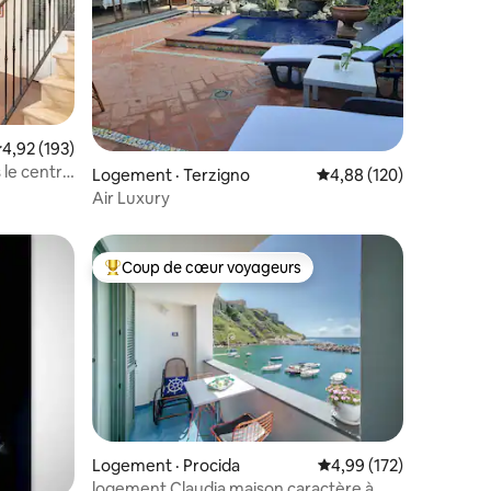
res
ote moyenne de 4,92 sur 5, 193 commentaires
4,92 (193)
le centre
Logement · Terzigno
Note moyenne de 4,88 
4,88 (120)
Air Luxury
Coup de cœur voyageurs
les plus aimés
Coup de cœur voyageurs parmi les plus aimés
res
Logement · Procida
Note moyenne de 4,99 
4,99 (172)
logement Claudia maison caractère à