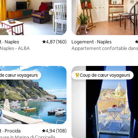
 · Naples
Note moyenne de 4,87 sur 5, 160 commentai
4,87 (160)
Logement · Naples
N
e Naples - ALBA
Appartement confortable dans 
sur 5, 101 commentaires
historique
de cœur voyageurs
Coup de cœur voyageurs
cœur voyageurs parmi les plus aimés
Coup de cœur voyageurs parmi 
· Procida
Note moyenne de 4,94 sur 5, 108 commentai
4,94 (108)
ouse in Marina di Corricella