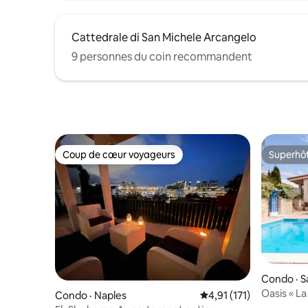
Cattedrale di San Michele Arcangelo
9 personnes du coin recommandent
Coup de cœur voyageurs
Superhô
Coup de cœur voyageurs
Superhô
Condo · S
Oasis « La
Condo · Naples
Note moyenne de 4,91 
4,91 (171)
dehors de 