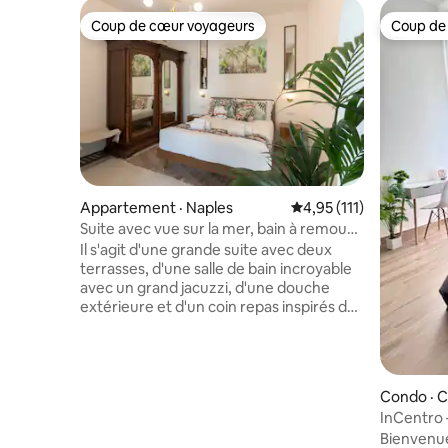
Coup de cœur voyageurs
Coup de
Coup de cœur voyageurs
Coup de
Appartement · Naples
Note moyenne de 4,95 
4,95 (111)
Suite avec vue sur la mer, bain à remous
privé et terrasse
Il s'agit d'une grande suite avec deux
terrasses, d'une salle de bain incroyable
avec un grand jacuzzi, d'une douche
extérieure et d'un coin repas inspirés de
mon séjour en Angleterre et des
anciennes colonies tropicales. La
situation est central et la vue de la
terrasse est fantastique. Tout est tout
Condo · C
neuf, de la climatisation à la télévision et
InCentro –
au lit. Certains meubles sont anciens du
royal
Bienvenue
19e siècle. Cette suite fait partie d'un