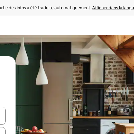
rtie des infos a été traduite automatiquement. 
Afficher dans la langu
utilisant les flèches vers le haut et vers le bas, ou en appuyant dessus 