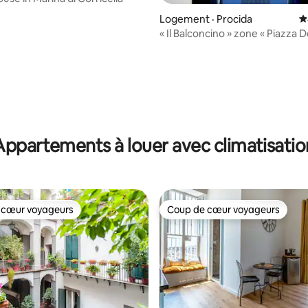
Logement · Procida
N
« Il Balconcino » zone « Piazza De
sur 5, 285 commentaires
Appartements à louer avec climatisatio
 cœur voyageurs
Coup de cœur voyageurs
 cœur voyageurs
Coup de cœur voyageurs