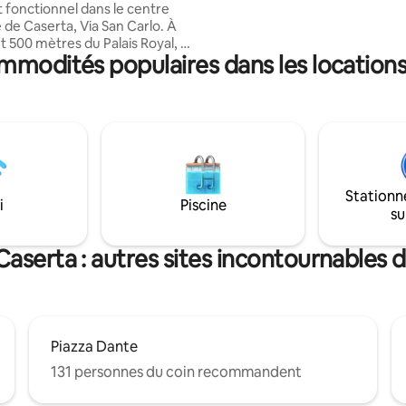
t fonctionnel dans le centre
littéralement suspendu sur l'e
 de Caserta, Via San Carlo. À
ACCÉDER À CET APPARTEMEN
 500 mètres du Palais Royal, à
ENCHANTEUR, IL VOUS SUFFIR
ommodités populaires dans les location
s du Duomo et à 150 mètres de
MONTER UN LONG ESCALIER, 
mmerçante, la propriété est
CATAPULTERA DANS UN MON
ur visiter la ville à pied ou
FABULEUX
 facilement Naples et l'aéroport
s) Qu'il s'agisse d'un
uristique ou professionnel, vous
 un environnement accueillant
attention aux détails pour que
Stationn
 sentiez comme chez vous, au
i
Piscine
su
Caserta
Caserta : autres sites incontournables d
Piazza Dante
131 personnes du coin recommandent