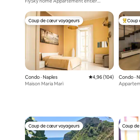
FlySky home Appartement entier
parking panoramique
Coup de cœur voyageurs
Coup 
Coup de cœur voyageurs
Coup de 
Condo · Naples
Note moyenne de 4,96 
4,96 (104)
Condo · N
Maison Maria Marì
Appartem
Coup de cœur voyageurs
Coup de
Coup de cœur voyageurs
Coup de