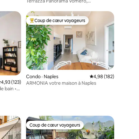
Terrazza Panorama Vomero,
appartement confortable d'une
chambre
Coup de cœur voyageurs
Coup de cœur voyageurs parmi les plus aimés
res
Condo · Naples
Note moyenne de 4,98 
4,98 (182)
ote moyenne de 4,93 sur 5, 123 commentaires
4,93 (123)
ARMONIA votre maison à Naples
de bain •
Coup de cœur voyageurs
Coup de cœur voyageurs