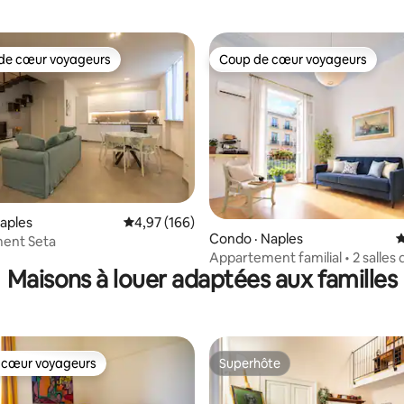
de cœur voyageurs
Coup de cœur voyageurs
cœur voyageurs parmi les plus aimés
Coup de cœur voyageurs
sur 5, 104 commentaires
aples
Note moyenne de 4,97 sur 5, 166 commentai
4,97 (166)
Condo · Naples
N
ent Seta
Appartement familial • 2 salles 
Maisons à louer adaptées aux familles
Ascenseur • Centre historique
 cœur voyageurs
Superhôte
 cœur voyageurs
Superhôte