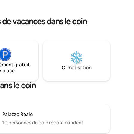
10 minutes à pied des célèbres
au. POUR
destinations touristiques de Castel
T
Sant'Elmo et de la Chartreuse de San
A DE
s de vacances dans le coin
Martino.
QUI VOUS
DE
ement gratuit
Climatisation
r place
ans le coin
Palazzo Reale
10 personnes du coin recommandent