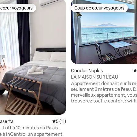
 cœur voyageurs
Coup de cœur voyageurs
 cœur voyageurs
Coup de cœur voyageurs
sur 5, 111 commentaires
Condo · Naples
N
LA MAISON SUR L’EAU
Appartement donnant sur la m
seulement 3 mètres de l'eau. D
merveilleux appartement, vou
trouverez tout le confort : wi-fi, 
2 salles de bains, un salon avec 
une magnifique mezzanine av
chambre et une petite cuisine 
aserta
Note moyenne de 5 sur 5, 11 commentai
5 (11)
préparer des dîners romantiqu
 Loft à 10 minutes du Palais
disposerez d'une petite terras
 à InCentro; un appartement
dîner et prendre le petit déjeu