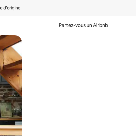
e d'origine
Partez-vous un Airbnb
et en les faisant glisser.