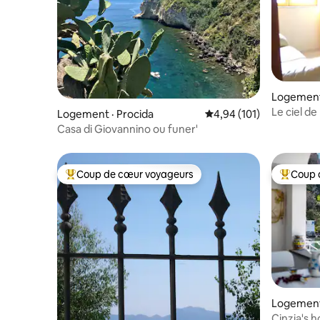
Logement
Le ciel d
Logement · Procida
Note moyenne de 4,94 
4,94 (101)
Casa di Giovannino ou funer'
Coup de cœur voyageurs
Coup 
Coup de cœur voyageurs parmi les plus aimés
Coup de 
Logement 
Cinzia's h