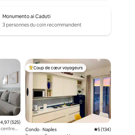
Monumento ai Caduti
3 personnes du coin recommandent
Coup de cœur voyageurs
les plus aimés
Coup de cœur voyageurs parmi les plus aimés
res
ote moyenne de 4,97 sur 5, 525 commentaires
4,97 (525)
 centre
Condo · Naples
Note moyenne de 5 
5 (134)