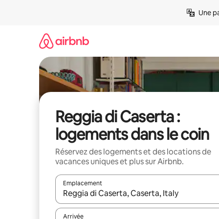
Aller
Une pa
directement
au
contenu
Reggia di Caserta :
logements dans le coin
Réservez des logements et des locations de
vacances uniques et plus sur Airbnb.
Emplacement
Quand les résultats sont affichés, parcourez-les en 
Arrivée