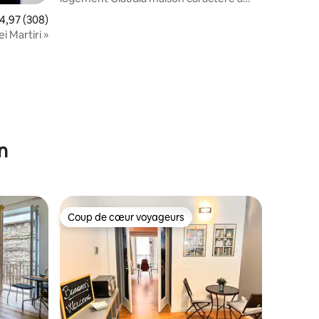
Corricella
ote moyenne de 4,97 sur 5, 308 commentaires
4,97 (308)
i Martiri »
n
Coup de cœur voyageurs
Coup de cœur voyageurs