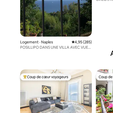
Logement · Naples
Note moyenne de 4,95 
4,95 (285)
POSILLIPO DANS UNE VILLA AVEC VUE
SUR LE JARDIN
Coup de cœur voyageurs
Coup de
Coup de cœur voyageurs parmi les plus aimés
Coup de