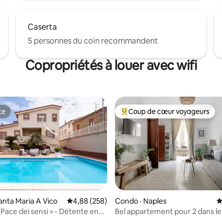
Caserta
5 personnes du coin recommandent
Copropriétés à louer avec wifi
te
Coup de cœur voyageurs
te
Coup de cœur voyageurs parmi 
anta Maria A Vico
Note moyenne de 4,88 sur 5, 258 commentai
4,88 (258)
Condo · Naples
N
 Pace dei sensi » - Détente en
Bel appartement pour 2 dans le
sur 5, 171 commentaires
la ville
de Naples