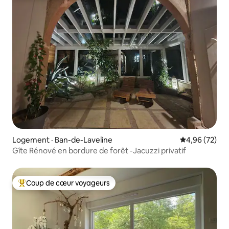
Logement · Ban-de-Laveline
Note moyenne
4,96 (72)
Gîte Rénové en bordure de forêt -Jacuzzi privatif
Coup de cœur voyageurs
Coup de cœur voyageurs parmi les plus aimés