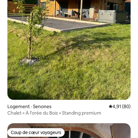
Logement · Senones
Note moyenne
4,91 (80)
Chalet « À l’orée du Bois » Standing premium
Coup de cœur voyageurs
Coup de cœur voyageurs