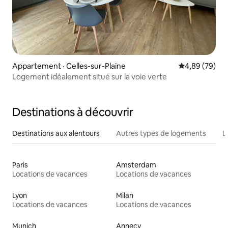
Appartement · Celles-sur-Plaine
Note moyenne
4,89 (79)
Logement idéalement situé sur la voie verte
Destinations à découvrir
Destinations aux alentours
Autres types de logements
L
Paris
Amsterdam
Locations de vacances
Locations de vacances
Lyon
Milan
Locations de vacances
Locations de vacances
Munich
Annecy