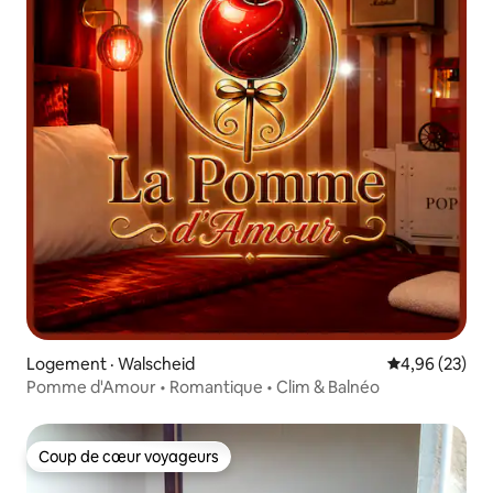
Logement · Walscheid
Note moyenne
4,96 (23)
Pomme d'Amour • Romantique • Clim & Balnéo
Coup de cœur voyageurs
Coup de cœur voyageurs