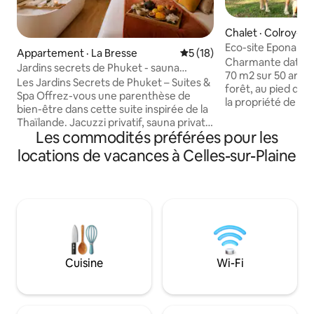
Chalet · Colroy-l
Eco-site Epona "L
Appartement · La Bresse
Note moyenne de 5 sur 5, 
5 (18)
des Vosges
Charmante datcha 
Jardins secrets de Phuket - sauna
70 m2 sur 50 ares d
jacuzzi pour 2
Les Jardins Secrets de Phuket – Suites &
forêt, au pied de
Spa Offrez-vous une parenthèse de
la propriété de 3 
bien-être dans cette suite inspirée de la
avec chevaux, mou
Thaïlande. Jacuzzi privatif, sauna privatif,
potager bio. Obligation à partir du 1er
Les commodités préférées pour les
home cinéma immersif, grand lit
novembre: Pneus neige ou 4 saisons ou
180x200, coin salon canapé, véranda,
locations de vacances à Celles-sur-Plaine
chaînes ou chaussettes 
cuisine équipée, ambiance zen et
aménagé, barbecue
lumière tamisée créent un véritable
Commerces et pro
cocon pour les amoureux. La terrasse
Située entre l'Alsa
offre une vue panoramique
Vosges il y a dans
spectaculaire sur La Bresse et les
de multiples activi
Hautes-Vosges. Transats et sauna avec
culturelles.
vue panoramique Suite exclusivement
réservée aux adultes.
Cuisine
Wi-Fi