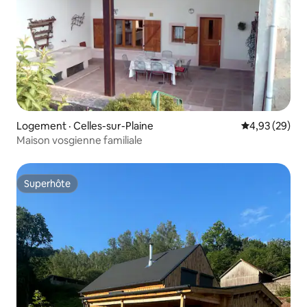
Logement · Celles-sur-Plaine
Note moyenne
4,93 (29)
Maison vosgienne familiale
Superhôte
Superhôte