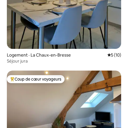
Logement · La Chaux-en-Bresse
Note moye
5 (10)
Séjour jura
Coup de cœur voyageurs
Coup de cœur voyageurs parmi les plus aimés