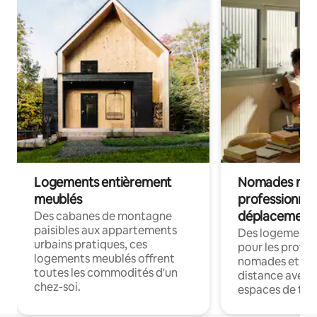
Logements entièrement
Nomades num
meublés
professionnel
déplacement
Des cabanes de montagne
paisibles aux appartements
Des logements
urbains pratiques, ces
pour les profes
logements meublés offrent
nomades et trav
toutes les commodités d'un
distance avec le
chez-soi.
espaces de trav