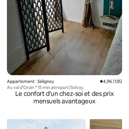
Appartement · Séligney
Note moyenne 
4,96 (135)
Au val d’Orain * 15 min aéroport/Solvay
Le confort d'un chez-soi et des prix
mensuels avantageux