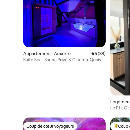
Appartement · Auxerre
Note moyenne de 5
5 (38)
Suite Spa | Sauna Privé & Cinéma-Quais
de l’Yonne
Logement 
Le Ptit Gi
Centre-Vi
Coup de cœur voyageurs
Coup 
Coup de cœur voyageurs
Coup de 