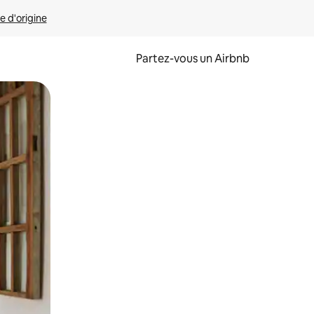
e d'origine
Partez-vous un Airbnb
et en les faisant glisser.