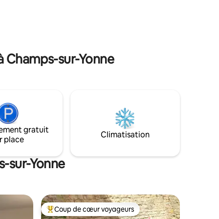
eria,
séparés.2 chambres (chambre 1: 2 lits
belles
simples. Chambre 2: 1 lit double). Profitez
d'une terrasse avec
barbecue,verranda,terrain clôturé sans
vis a vis
 à Champs-sur-Yonne
ement gratuit
Climatisation
r place
s-sur-Yonne
Coup de cœur voyageurs
Coup de cœur voyageurs parmi les plus aimés