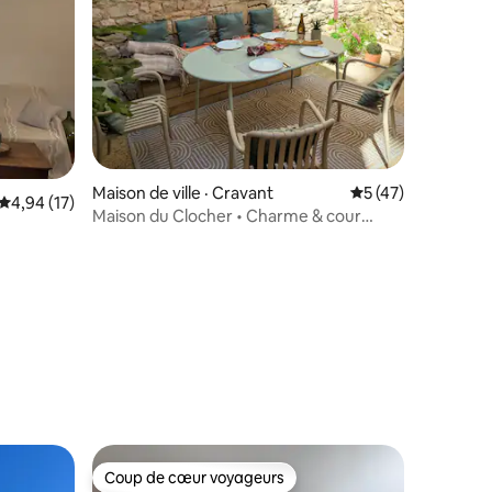
Maison de ville · Cravant
Note moyenne de 5
5 (47)
Note moyenne de 4,94 sur 5, 17 commentaires
4,94 (17)
Maison du Clocher • Charme & cour
privée
res
Coup de cœur voyageurs
Coup de cœur voyageurs