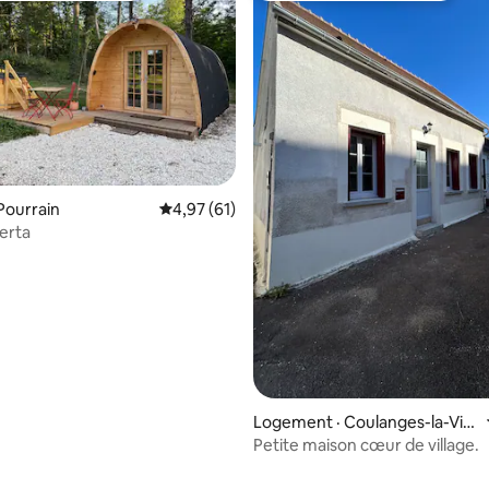
 sur 5, 92 commentaires
Pourrain
Note moyenne de 4,97 sur 5, 61 commentai
4,97 (61)
Berta
Logement · Coulanges-la-Vin
euse
Petite maison cœur de village.