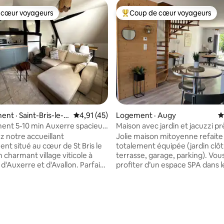
 cœur voyageurs
Coup de cœur voyageurs
 cœur voyageurs
Coup de cœur voyageurs parmi 
nt · Saint-Bris-le-V
Note moyenne de 4,91 sur 5, 45 commentai
4,91 (45)
Logement · Augy
N
ent 5-10 min Auxerre spacieux
Maison avec jardin et jacuzzi pr
ux
Chablis.
 notre accueillant
Jolie maison mitoyenne refaite
nt situé au cœur de St Bris le
totalement équipée (jardin clô
 charmant village viticole à
terrasse, garage, parking). Vou
d'Auxerre et d'Avallon. Parfait
profiter d’un espace SPA dans l
escapade en couple ou un
logement. La connexion wifi av
 famille, cet espace lumineux et
vous permettra de télétravaille
eut accueillir jusqu'à 4
Idéalement située à 5min d'Aux
. Situé à quelques minutes des
1h30 de Paris, vous découvrirez
vignobles de Bourgogne,
: les vignobles de Chablis, Iranc
ment est proche des sentiers
le Morvan, Guédelon, les lacs... 
sur 5, 273 commentaires