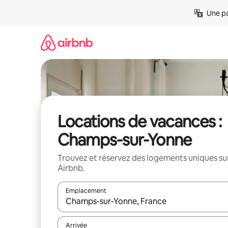
Aller
Une pa
directement
au
contenu
Locations de vacances :
Champs-sur-Yonne
Trouvez et réservez des logements uniques su
Airbnb.
Emplacement
Quand les résultats sont affichés, parcourez-les en 
Arrivée