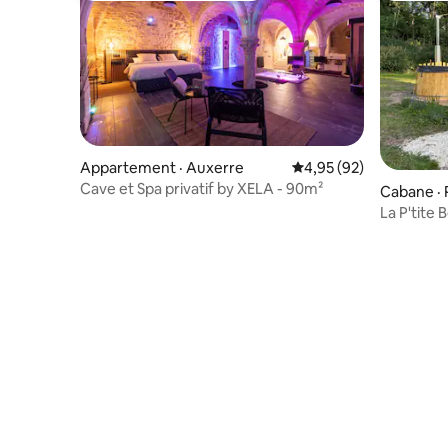
Appartement · Auxerre
Note moyenne de 4,95
4,95 (92)
Cave et Spa privatif by XELA - 90m²
Cabane · 
La P'tite 