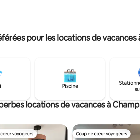
née et des sites historiques.
dispose d’une boulangerie, pizz
uster des vins locaux,
auberge. Possibilité de faire de 
la culture régionale ou
randonnées (vélo/moto).
t vous relaxer.
férées pour les locations de vacances
Stationn
i
Piscine
su
uperbes locations de vacances à Champ
 cœur voyageurs
Coup de cœur voyageurs
 cœur voyageurs
Coup de cœur voyageurs