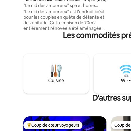
de randon
tin
"Le nid des amoureux" spa et home
Venez dég
cinéma 3*
"Le nid des amoureux" est l'endroit idéal
découvrir 
pour les couples en quête de détente et
simplemen
de zénitude. Cette maison de 70m2
entièrement rénovée a été aménagée
Les commodités pré
et décorée dans des teintes et des
matières naturelles par une déco
addicte. Ce cocon douillet est l'endroit
idéal pour se retrouver à deux et passer
un bon moment en amoureux. Les + :
jacuzzi, pièce massage, vidéo projecteur
avec home cinéma Belles prestations,
décoration soignée et jolies matières
telles que le béton ciré, lin, coton bio..
Cuisine
Wi-F
D'autres s
Coup de cœur voyageurs
Coup de
Coup de cœur voyageurs parmi les plus aimés
Coup de