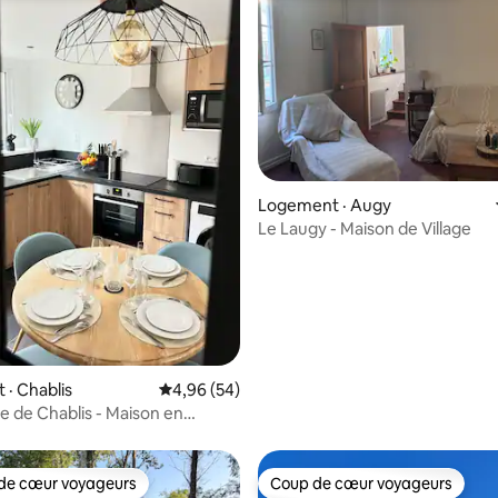
 sur 5, 38 commentaires
Logement · Augy
Le Laugy - Maison de Village
· Chablis
Note moyenne de 4,96 sur 5, 54 commentai
4,96 (54)
te de Chablis - Maison en
lle
de cœur voyageurs
Coup de cœur voyageurs
cœur voyageurs parmi les plus aimés
Coup de cœur voyageurs