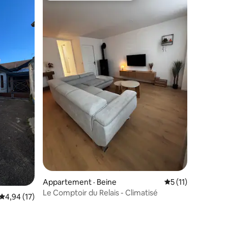
res
Appartement · Beine
Note moyenne de 
5 (11)
Le Comptoir du Relais - Climatisé
Note moyenne de 4,94 sur 5, 17 commentaires
4,94 (17)