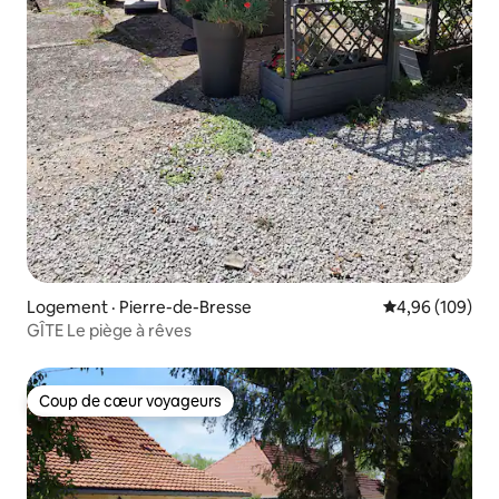
Logement · Pierre-de-Bresse
Note moyenne 
4,96 (109)
GÎTE Le piège à rêves
Coup de cœur voyageurs
Coup de cœur voyageurs