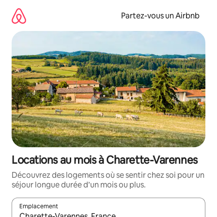
Aller
directement
Partez-vous un Airbnb
au
contenu
Locations au mois à Charette-Varennes
Découvrez des logements où se sentir chez soi pour un
séjour longue durée d’un mois ou plus.
Emplacement
Quand les résultats sont affichés, parcourez-les en utilisant les 