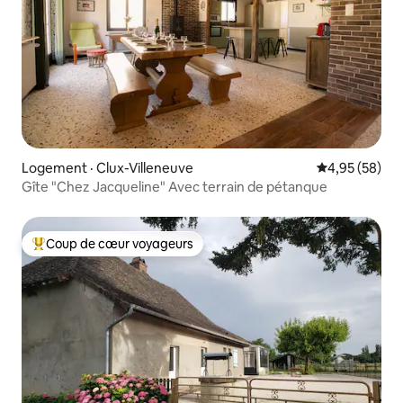
Logement · Clux-Villeneuve
Note moyenne
4,95 (58)
Gîte "Chez Jacqueline" Avec terrain de pétanque
Coup de cœur voyageurs
Coup de cœur voyageurs parmi les plus aimés