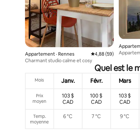
Appartem
Appartem
Appartement · Rennes
Note moyenne de 4,88
4,88 (59)
Charmant studio calme et cosy
Quel est le 
Mois
Janv.
Févr.
Mars
103 $
100 $
103 $
Prix
moyen
CAD
CAD
CAD
6 °C
7 °C
9 °C
Temp.
moyenne