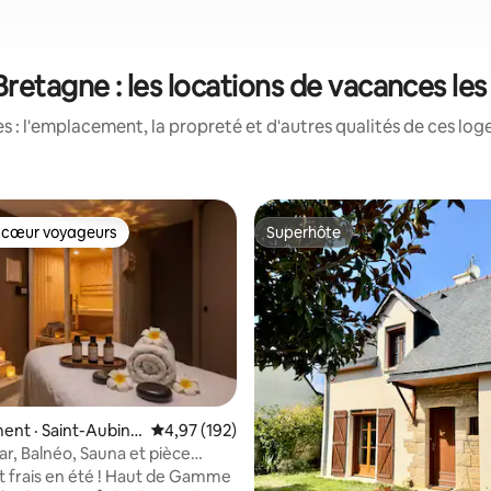
retagne : les locations de vacances le
 : l'emplacement, la propreté et d'autres qualités de ces log
 cœur voyageurs
Superhôte
 cœur voyageurs
Superhôte
nt · Saint-Aubin-
Note moyenne de 4,97 sur 5, 192 commentai
4,97 (192)
é
ar, Balnéo, Sauna et pièce
 sur 5, 84 commentaires
frais en été ! Haut de Gamme