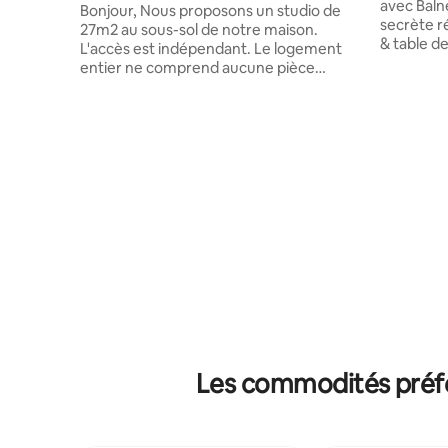
avec Baln
Bonjour, Nous proposons un studio de
secrète r
27m2 au sous-sol de notre maison.
& table de massa
L'accès est indépendant. Le logement
parenthès
entier ne comprend aucune pièce
logement 
partagée. Il est prévu pour 2 personnes.
personnes. Tout confort : • Suite a
Environnement calme : le logement se
King Size 
situe en impasse privée. Attention : -
gamme • B
L'écran visible sur les photos est un
Pièce sec
simple écran permettant de brancher
Sauna • S
votre ordinateur via HDMI. Il n'y a donc
télé conn
pas de télévision. - La fenêtre du
double do
salon/chambre ne possède pas de volet,
qu'1 store occultant. Au plaisir de vous
accueillir !
Les commodités préfé