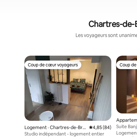
Chartres-de-B
Les voyageurs sont unanimes
Coup de cœur voyageurs
Coup de
Coup de cœur voyageurs
Coup de
Apparteme
d'Aubign
Suite Banj
Logement · Chartres-de-Bre
Note moyenne de 4,85
4,85 (84)
secrète
Logement 
tagne
Studio indépendant - logement entier