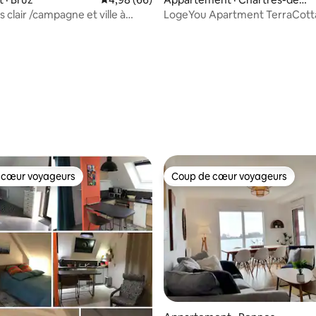
retagne
s clair /campagne et ville à
LogeYou Apartment TerraCott
 sur 5, 87 commentaires
 cœur voyageurs
Coup de cœur voyageurs
 cœur voyageurs
Coup de cœur voyageurs