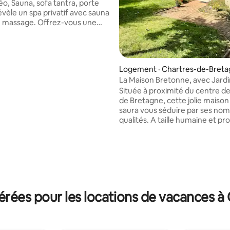
éo, Sauna, sofa tantra, porte
évèle un spa privatif avec sauna
ge. Offrez-vous une
e de détente dans ce
inspiré de Bali de 66 m² pour 2
vec lit
(180x200), literie haut de
Logement · Chartres-de-Breta
alnéo double avec ciel étoilé •
e
La Maison Bretonne, avec Jardi
rète avec table de massage &
et Garage
Située à proximité du centre d
alon avec cheminée à vapeur et
de Bretagne, cette jolie maiso
ectée • Salle de bain avec une
saura vous séduire par ses no
uche • Fauteuil tantra
qualités. A taille humaine et profitant de
beaux volumes, cette maison av
arboré vous conviendra parfai
pour profiter d'un séjour en Ille 
en famille ou entre amis. Le bien est situé
à proximité du centre de Chart
premiers commerces, restauran
est a seulement 20minutes du 
rées pour les locations de vacances à
Rennes! Ce bien peut accueillir jusqu’à 6
voyageurs.