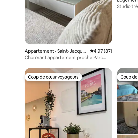
Studio trè
proximité
Appartement · Saint-Jacques
Note moyenne de 4,97
4,97 (87)
-de-la-Lande
Charmant appartement proche Parc
Expo
Coup de cœur voyageurs
Coup de
Coup de cœur voyageurs
Coup de