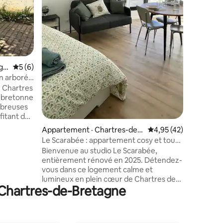
Brocélian
Malo, Nan
d'1h.
gn
Note moyenne de 5 sur 5, 6 commentaires
5 (6)
n arboré
e Chartres
n bretonne
mbreuses
ec jardin
Appartement · Chartres-de-
Note moyenne de 4,95
4,95 (42)
tement
Bretagne
Le Scarabée : appartement cosy et tout
et Vilaine
équipé
Bienvenue au studio Le Scarabée,
entièrement rénové en 2025. Détendez-
res et des
vous dans ce logement calme et
ts, et
lumineux en plein cœur de Chartres de
centre de
 Chartres-de-Bretagne
Bretagne au pied duquel vous trouverez
boulangeries, boucherie, banques,
pharmacie, supermarché, laverie et
restaurants. Profitez de la tranquillité