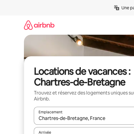
Aller
Une pa
directement
au
contenu
Locations de vacances :
Chartres-de-Bretagne
Trouvez et réservez des logements uniques su
Airbnb.
Emplacement
Quand les résultats sont affichés, parcourez-les en 
Arrivée