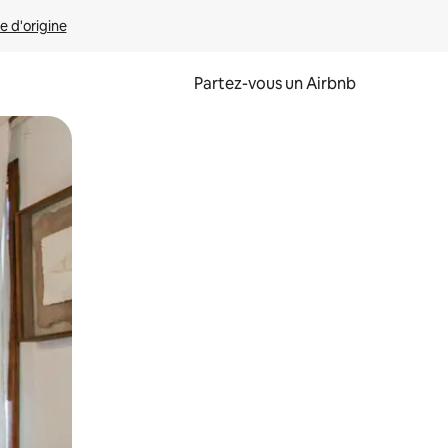
e d'origine
Partez-vous un Airbnb
et en les faisant glisser.