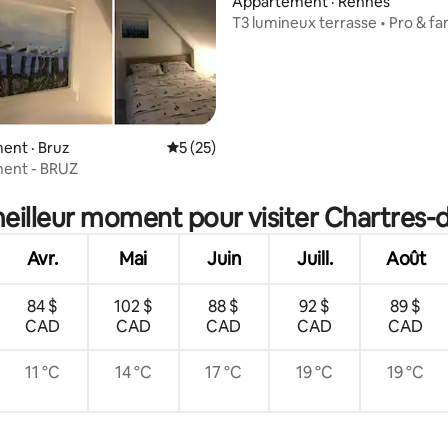
Appartement · Rennes
T3 lumineux terrasse • Pro & fam
Courrouze
ent · Bruz
Note moyenne de 5 sur 5, 25 commentai
5 (25)
ent - BRUZ
 sur 5, 59 commentaires
meilleur moment pour visiter Chartres
Avr.
Mai
Juin
Juill.
Août
84 $
102 $
88 $
92 $
89 $
CAD
CAD
CAD
CAD
CAD
11 °C
14 °C
17 °C
19 °C
19 °C