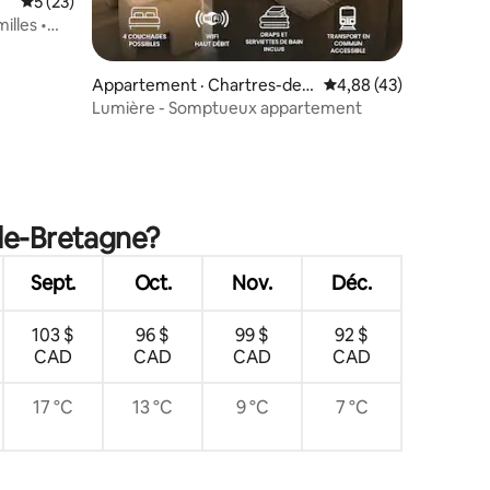
Note moyenne de 5 sur 5, 23 commentaires
5 (23)
illes •
Appartement · Chartres-de-
Note moyenne de 4,88
4,88 (43)
Bretagne
Lumière - Somptueux appartement
res
-de-Bretagne?
Sept.
Oct.
Nov.
Déc.
103 $
96 $
99 $
92 $
CAD
CAD
CAD
CAD
17 °C
13 °C
9 °C
7 °C