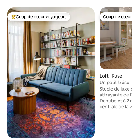
Coup de cœur voyageurs
Coup de cœur vo
Coup de cœur voyageurs parmi les plus aimés
Coup de cœur vo
Loft · Ruse
Un petit trésor au
Studio de luxe dans
attrayante de Rou
Danube et à 2 minu
centrale de la vill
sa propre salle de 
table à manger, bu
sèche-cheveux, fe
à repasser, machin
linge et ensemble