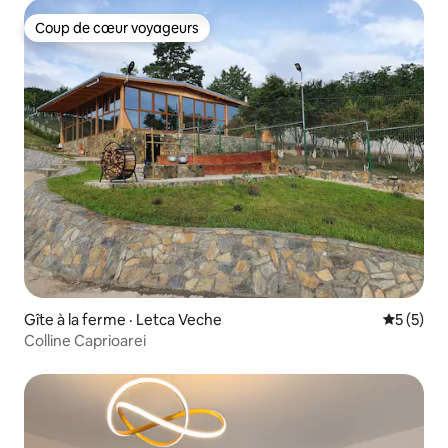
Coup de cœur voyageurs
Coup de cœur voyageurs
Gîte à la ferme · Letca Veche
Note moy
5 (5)
Colline Caprioarei