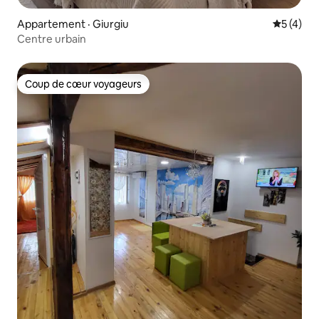
Appartement · Giurgiu
Note moy
5 (4)
Centre urbain
Coup de cœur voyageurs
Coup de cœur voyageurs