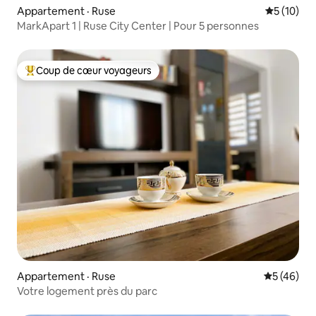
Appartement · Ruse
Note moye
5 (10)
MarkApart 1 | Ruse City Center | Pour 5 personnes
Coup de cœur voyageurs
Coup de cœur voyageurs parmi les plus aimés
Appartement · Ruse
Note moye
5 (46)
Votre logement près du parc