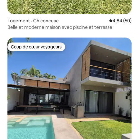
Logement · Chiconcuac
Note moyenne
4,84 (50)
Belle et moderne maison avec piscine et terrasse
Coup de cœur voyageurs
Coup de cœur voyageurs