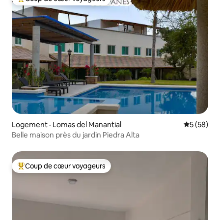
Coup de cœur voyageurs parmi les plus aimés
Logement · Lomas del Manantial
Note moye
5 (58)
Belle maison près du jardin Piedra Alta
Coup de cœur voyageurs
Coup de cœur voyageurs parmi les plus aimés