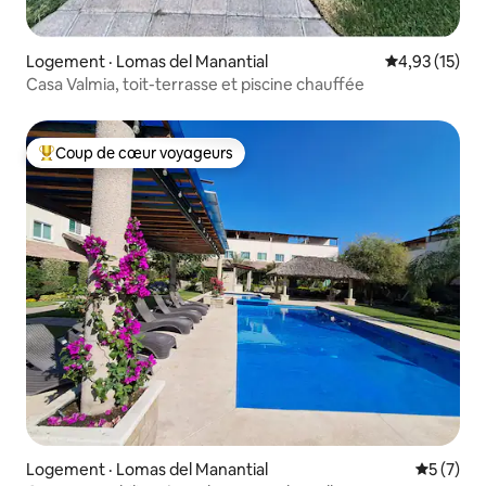
Logement · Lomas del Manantial
Note moyenne
4,93 (15)
Casa Valmia, toit-terrasse et piscine chauffée
Coup de cœur voyageurs
Coup de cœur voyageurs parmi les plus aimés
Logement · Lomas del Manantial
Note moy
5 (7)