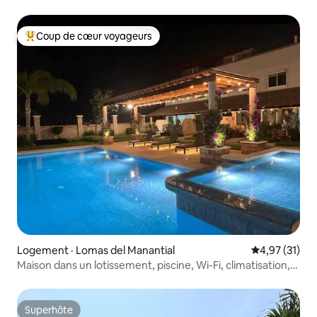
Coup de cœur voyageurs
Coup de cœur voyageurs parmi les plus aimés
Logement · Lomas del Manantial
Note moyenne
4,97 (31)
Maison dans un lotissement, piscine, Wi-Fi, climatisation,
jardin
Superhôte
Superhôte