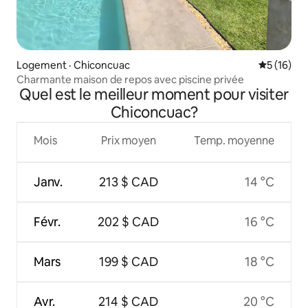
Logement · Chiconcuac
Note moye
5 (16)
Charmante maison de repos avec piscine privée
Quel est le meilleur moment pour visiter
Chiconcuac?
Mois
Prix moyen
Temp. moyenne
Janv.
213 $ CAD
14 °C
Févr.
202 $ CAD
16 °C
Mars
199 $ CAD
18 °C
Avr.
214 $ CAD
20 °C