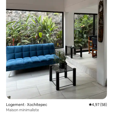
Logement · Xochitepec
Note moyenne
4,97 (58)
Maison minimaliste