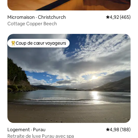
Micromaison · Christchurch
Note moyenne 
4,92 (465)
Cottage Copper Beech
Coup de cœur voyageurs
Coup de cœur voyageurs parmi les plus aimés
Logement · Purau
Note moyenne 
4,98 (188)
Retraite de luxe Purau avec spa