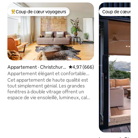
Coup de cœur voyageurs
Coup de cœur vo
Coup de cœur voyageurs parmi les plus aimés
Coup de cœur vo
Appartement · Christchurc
Note moyenne de 4,97 sur 5, 6
4,97 (666)
h
Appartement élégant et confortable
avec vue sur la Tour de l'Horloge
Cet appartement de haute qualité est
tout simplement génial. Les grandes
fenêtres à double vitrage offrent un
espace de vie ensoleillé, lumineux, calme
et très chaleureux. Il y a des vues sur la
voie et la ville voisine. Pour compléter le
mobilier contemporain moderne de
l'espace de vie accueillant, il y a des
appareils de cuisine de qualité. Les
chambres à l'étage ont également des