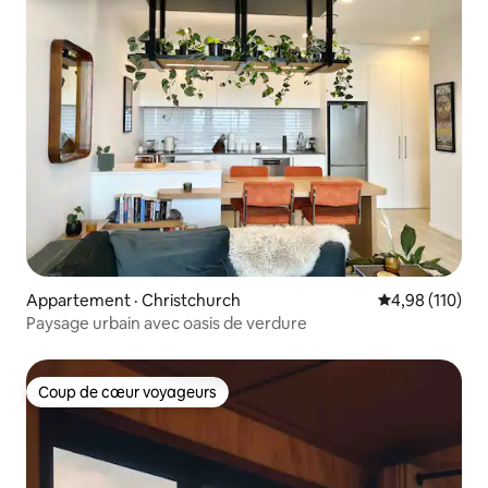
Appartement · Christchurch
Note moyenne 
4,98 (110)
Paysage urbain avec oasis de verdure
Coup de cœur voyageurs
Coup de cœur voyageurs