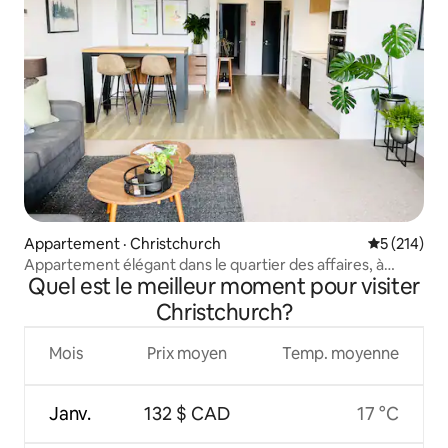
Appartement · Christchurch
Note moyen
5 (214)
Appartement élégant dans le quartier des affaires, à
Quel est le meilleur moment pour visiter
distance de marche du stade
Christchurch?
Mois
Prix moyen
Temp. moyenne
Janv.
132 $ CAD
17 °C