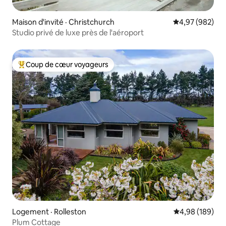
Maison d'invité · Christchurch
Note moyenne 
4,97 (982)
Studio privé de luxe près de l'aéroport
Coup de cœur voyageurs
Coup de cœur voyageurs parmi les plus aimés
Logement · Rolleston
Note moyenne 
4,98 (189)
Plum Cottage