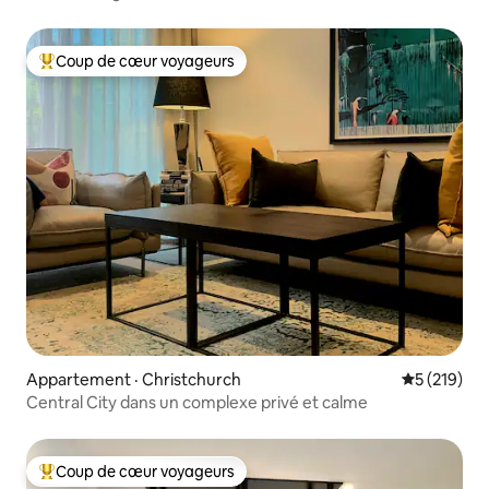
Coup de cœur voyageurs
Coup de cœur voyageurs parmi les plus aimés
Appartement · Christchurch
Note moyen
5 (219)
Central City dans un complexe privé et calme
Coup de cœur voyageurs
Coup de cœur voyageurs parmi les plus aimés