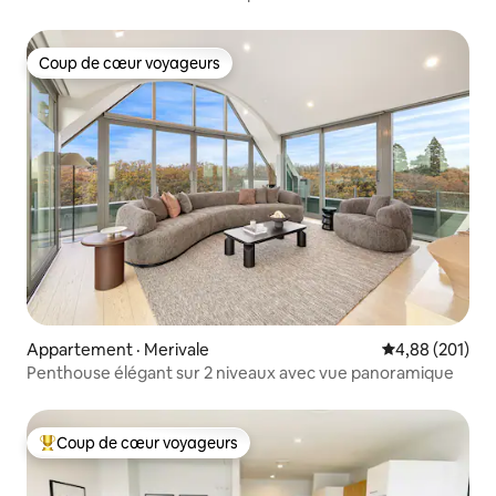
Coup de cœur voyageurs
Coup de cœur voyageurs
Appartement · Merivale
Note moyenne 
4,88 (201)
Penthouse élégant sur 2 niveaux avec vue panoramique
Coup de cœur voyageurs
Coup de cœur voyageurs parmi les plus aimés