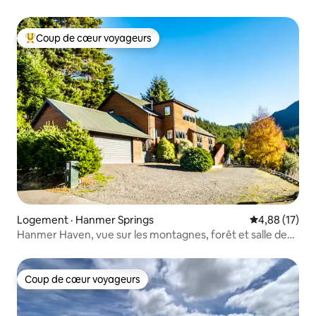
Coup de cœur voyageurs
Coup de cœur voyageurs parmi les plus aimés
Logement · Hanmer Springs
Note moyenne
4,88 (17)
Hanmer Haven, vue sur les montagnes, forêt et salle de
jeux
Coup de cœur voyageurs
Coup de cœur voyageurs