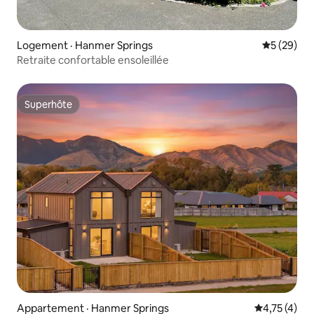
Logement · Hanmer Springs
Note moye
5 (29)
Retraite confortable ensoleillée
Superhôte
Superhôte
Appartement · Hanmer Springs
Note moyenn
4,75 (4)