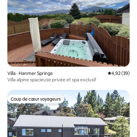
Villa · Hanmer Springs
Note moyenne
4,92 (39)
Villa alpine spacieuse privée et spa exclusif
Coup de cœur voyageurs
Coup de cœur voyageurs