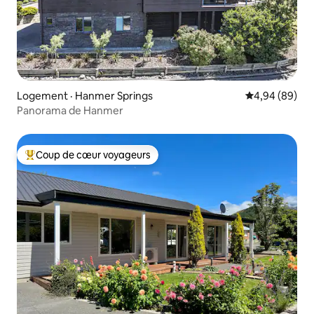
Logement · Hanmer Springs
Note moyenne
4,94 (89)
Panorama de Hanmer
Coup de cœur voyageurs
Coup de cœur voyageurs parmi les plus aimés