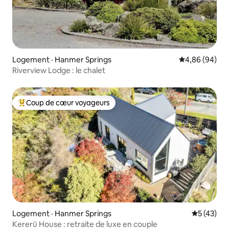
Logement · Hanmer Springs
Note moyenne
4,86 (94)
Riverview Lodge : le chalet
Coup de cœur voyageurs
Coup de cœur voyageurs parmi les plus aimés
Logement · Hanmer Springs
Note moye
5 (43)
Kererū House : retraite de luxe en couple