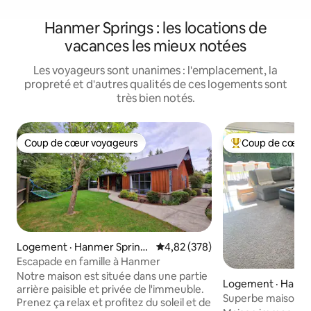
Hanmer Springs : les locations de
vacances les mieux notées
Les voyageurs sont unanimes : l'emplacement, la
propreté et d'autres qualités de ces logements sont
très bien notés.
Coup de cœur voyageurs
Coup de cœur 
Coup de cœur voyageurs
Coup de cœur voy
Logement · Hanmer Spring
Note moyenne de 4,82 sur 5, 3
4,82 (378)
s
Escapade en famille à Hanmer
Notre maison est située dans une partie
Logement · Hanme
arrière paisible et privée de l'immeuble.
Superbe maison d
Prenez ça relax et profitez du soleil et de