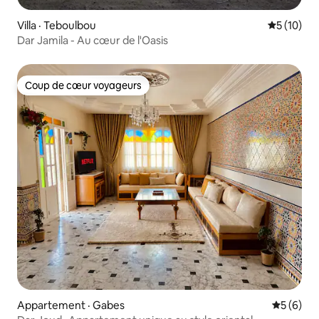
Villa · Teboulbou
Note moye
5 (10)
Dar Jamila - Au cœur de l'Oasis
Coup de cœur voyageurs
Coup de cœur voyageurs
Appartement · Gabes
Note moy
5 (6)