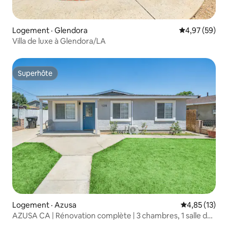
Logement · Glendora
Note moyenne
4,97 (59)
Villa de luxe à Glendora/LA
Superhôte
Superhôte
Logement · Azusa
Note moyenne
4,85 (13)
AZUSA CA | Rénovation complète | 3 chambres, 1 salle de
bain | Buanderie | Stationnement gratuit | Logement