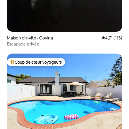
Maison d'invité · Covina
Note moyenne
4,71 (115)
Escapade privée
Coup de cœur voyageurs
Coup de cœur voyageurs parmi les plus aimés