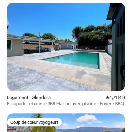
indépendant | Super hôte | Confortable
Logement · Glendora
Note moyenne
4,71 (41)
Escapade relaxante 3BR Maison avec piscine • Foyer • BBQ
Coup de cœur voyageurs
Coup de cœur voyageurs