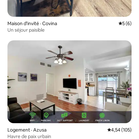
Maison d'invité · Covina
Note moy
5 (6)
Un séjour paisible
Logement · Azusa
Note moyenne 
4,54 (105)
Havre de paix urbain