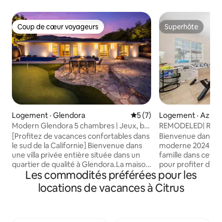
Coup de cœur voyageurs
Superhôte
Coup de cœur voyageurs
Superhôte
Logement · Glendora
Note moyenne de 5 sur 5,
5 (7)
Logement · Azusa
Modern Glendora 5 chambres | Jeux, bar
REMODELED| Rénov
et cour avec barbecue
3B1BA| Laver et séc
[Profitez de vacances confortables dans
Bienvenue dans no
Individuel | Hôte e
le sud de la Californie] Bienvenue dans
moderne 2024! Em
Confortable
une villa privée entière située dans un
famille dans cett
quartier de qualité à Glendora.La maison
pour profiter d'un
Les commodités préférées pour les
dispose d'un salon confortable, d'une
d'activités passio
cuisine moderne, de 5 belles chambres,
1 salle de bain - po
locations de vacances à Citrus
d'une grande armoire et d'un grand
King, 1 lit Queen, 1 
espace de rangement, ainsi que de 4
vacances en famil
salles de bain. Elle peut accueillir jusqu'à
d'amis. C'est très
11 personnes. Elle dispose
l'autoroute, trans