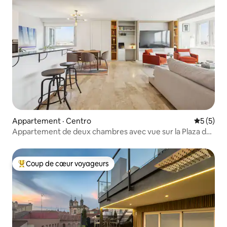
Appartement · Centro
Note moy
5 (5)
Appartement de deux chambres avec vue sur la Plaza de
Colón
Coup de cœur voyageurs
Coup de cœur voyageurs parmi les plus aimés