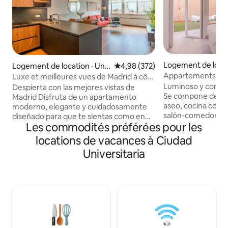
Logement de locat
Logement de location · Univ
Note moyenne de 4,98 sur 5, 3
4,98 (372)
án
ersidad
Appartements de 
Luxe et meilleures vues de Madrid à côté
Chamartín, Appart
de la Gran Vía,...
Luminoso y comp
Despierta con las mejores vistas de
Se compone de un
Madrid Disfruta de un apartamento
aseo, cocina com
moderno, elegante y cuidadosamente
salón-comedor y u
diseñado para que te sientas como en
Les commodités préférées pour les
exterior. Además, el apartamento
casa, con unas impresionantes vistas
dispone de calefac
panorámicas de Madrid que harán que
locations de vacances à Ciudad
mediante un siste
cada mañana sea especial. ### El
Universitaria
aerotermia, con s
espacio * AIRE ACONDICIONADO y 2
dispone de interne
ventiladores portátiles * Dormitorio con
alta velocidad con wifi. Ampl
cama **King Size (180 × 200 cm)** *
comedor, con coci
Amplio salón con sofá cama de **160 ×
habitación grande,
200 cm** * Vestidor y armarios
espacio de trabaj
empotrados * Smart TV de **65"** * Wifi
ventanal y gran ve
de alta velocidad **1 Gbps**, ideal para
Dispone también d
teletrabajar ### Cocina totalmente