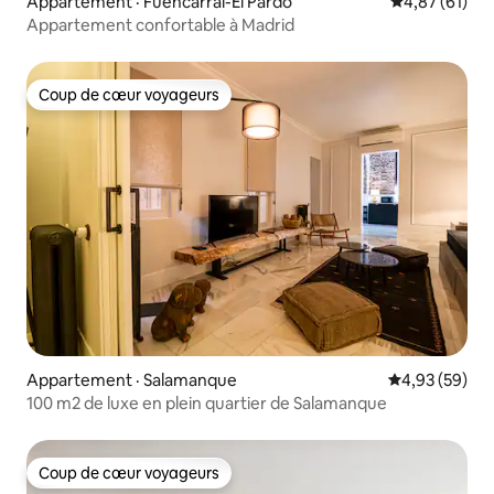
Appartement · Fuencarral-El Pardo
Note moyenne
4,87 (61)
Appartement confortable à Madrid
Coup de cœur voyageurs
Coup de cœur voyageurs
Appartement · Salamanque
Note moyenne
4,93 (59)
100 m2 de luxe en plein quartier de Salamanque
Coup de cœur voyageurs
Coup de cœur voyageurs