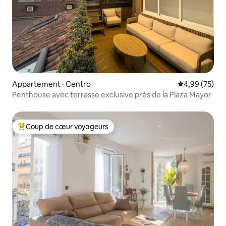
Appartement · Centro
Note moyenne
4,99 (75)
Penthouse avec terrasse exclusive près de la Plaza Mayor
Coup de cœur voyageurs
Coup de cœur voyageurs parmi les plus aimés