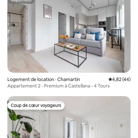
Superhôte
Logement de location · Chamartín
Note moyenne
4,82 (44)
Appartement 2 - Premium à Castellana - 4 Tours
Coup de cœur voyageurs
Coup de cœur voyageurs