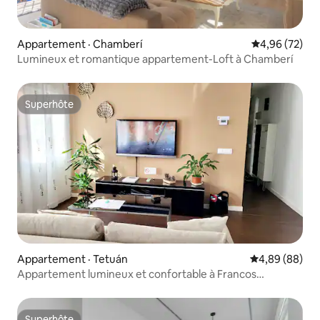
Appartement · Chamberí
Note moyenne
4,96 (72)
Lumineux et romantique appartement-Loft à Chamberí
Superhôte
Superhôte
Appartement · Tetuán
Note moyenne
4,89 (88)
Appartement lumineux et confortable à Francos
Rodriguez
Superhôte