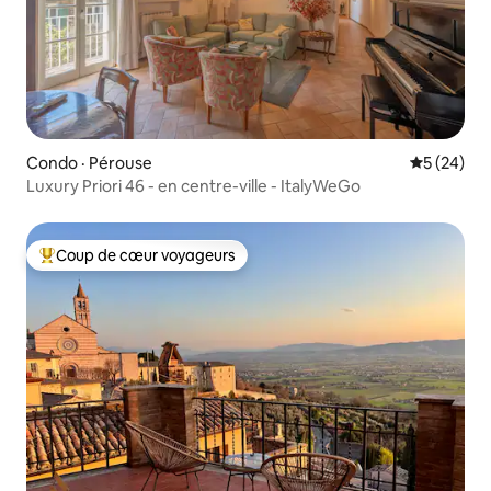
Condo · Pérouse
Note moye
5 (24)
Luxury Priori 46 - en centre-ville - ItalyWeGo
Coup de cœur voyageurs
Coup de cœur voyageurs parmi les plus aimés