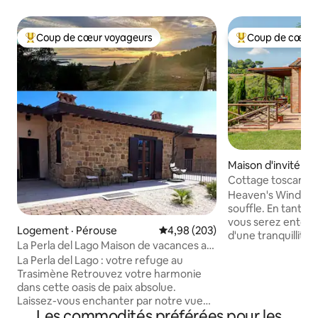
Coup de cœur voyageurs
Coup de cœur 
Coup de cœur voyageurs parmi les plus aimés
Coup de cœur voy
Maison d'invité · 
Cottage toscan a
paradisiaque
Heaven's Window e
souffle. En tant qu
vous serez entouré
Logement · Pérouse
Note moyenne de 4,98 sur 5, 2
4,98 (203)
d'une tranquillité 
La Perla del Lago Maison de vacances au
d'oiseaux et de ce
lac Trasimène
La Perla del Lago : votre refuge au
bas de la vallée et 
Trasimène ​Retrouvez votre harmonie
promenades, vous
dans cette oasis de paix absolue.
des renards, des f
Laissez-vous enchanter par notre vue
Ramassez des piqu
Les commodités préférées pour les
magique et les couchers de soleil que le
Respirez ! À mi-c