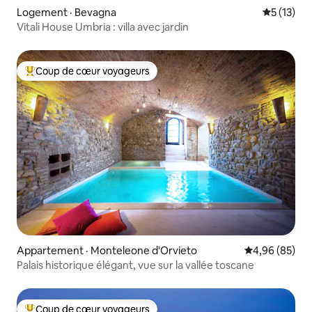
Logement · Bevagna
Note moye
5 (13)
Vitali House Umbria : villa avec jardin
Coup de cœur voyageurs
Coup de cœur voyageurs parmi les plus aimés
Appartement · Monteleone d'Orvieto
Note moyenne
4,96 (85)
Palais historique élégant, vue sur la vallée toscane
Coup de cœur voyageurs