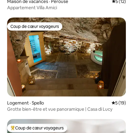
Maison de vacances · Pérouse
Note moye
5 (12)
Appartement Villa Amici
Coup de cœur voyageurs
Coup de cœur voyageurs
Logement · Spello
Note moye
5 (19)
Grotte bien-être et vue panoramique | Casa di Lucy
Coup de cœur voyageurs
Coup de cœur voyageurs parmi les plus aimés