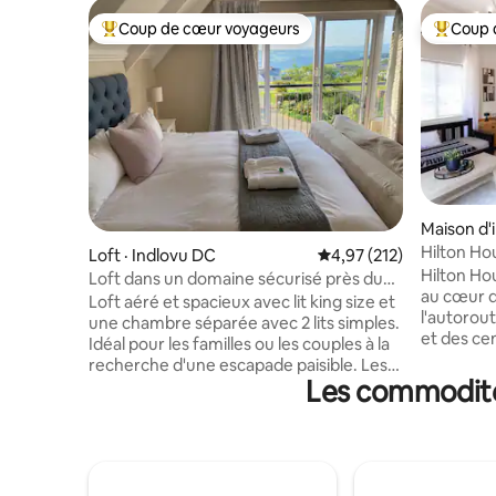
Coup de cœur voyageurs
Coup 
Coup de cœur voyageurs parmi les plus aimés
Coup de 
Maison d'i
Hilton H
Loft · Indlovu DC
Note moyenne de 4,97 
4,97 (212)
Hilton Ho
Loft dans un domaine sécurisé près du
au cœur d
Hilton College
Loft aéré et spacieux avec lit king size et
l'autoroute N3. Il est pr
une chambre séparée avec 2 lits simples.
et des ce
Idéal pour les familles ou les couples à la
chalet a s
recherche d'une escapade paisible. Les
propre ent
Les commodités
enfants séjournent gratuitement.
principale. La propriété dispose d
Réduction pour les retraités disponible.
accès à la
Situé dans un beau domaine sécurisé à
stationne
côté du Hilton College avec vue sur la
l'extérieur du ch
vallée d'Umgeni. Pas de cuisinière, de
forts incl
four ou de télévision : mangez à