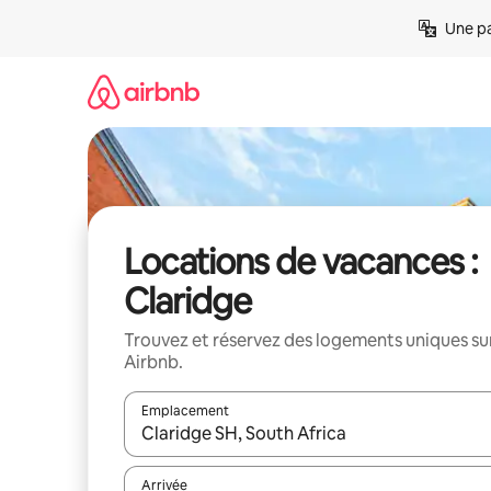
Aller
Une pa
directement
au
contenu
Locations de vacances :
Claridge
Trouvez et réservez des logements uniques su
Airbnb.
Emplacement
Quand les résultats sont affichés, parcourez-les en 
Arrivée