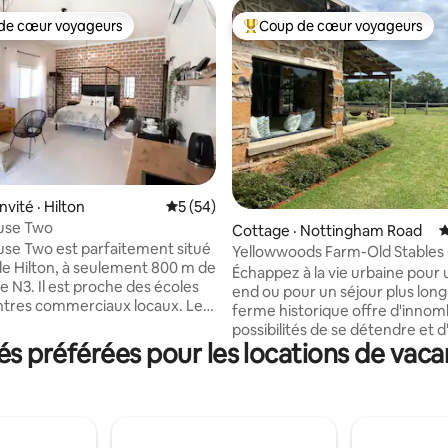
de cœur voyageurs
Coup de cœur voyageurs
cœur voyageurs parmi les plus aimés
Coup de cœur voyageurs parmi 
nvité · Hilton
Note moyenne de 5 sur 5, 54 commentai
5 (54)
ouse Two
sur 5, 212 commentaires
Cottage · Nottingham Road
N
use Two est parfaitement situé
Yellowwoods Farm-Old Stables 
e Hilton, à seulement 800 m de
2 chambres
Échappez à la vie urbaine pour
oche des écoles
end ou pour un séjour plus long
ntres commerciaux locaux. Le
ferme historique offre d'innom
on propre jardin privé et sa
possibilités de se détendre et d
rée et est relié à la maison
 préférées pour les locations de vaca
les Midlands du KwaZulu-Natal.
'un
aimons à penser que nous avon
 porte à distance, avec un
meilleur des deux mondes : les
ment sécurisé directement à
avantages de la vie à la ferme, 
alet. Certains points
accès facile aux cafés, restaura
uent le WiFi non plafonné, une
pistes cyclables, marchés fermi