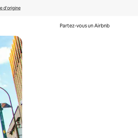
e d'origine
Partez-vous un Airbnb
et en les faisant glisser.