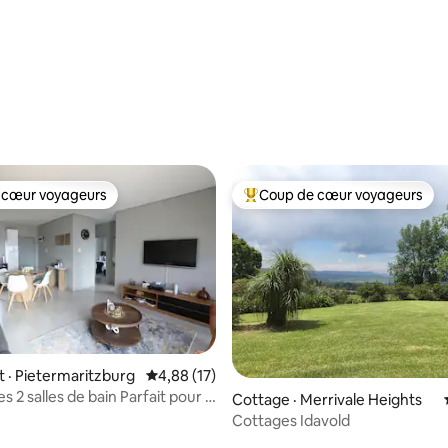
 sur 5, 39 commentaires
 cœur voyageurs
Coup de cœur voyageurs
 cœur voyageurs
Coup de cœur voyageurs parmi 
· Pietermaritzburg
Note moyenne de 4,88 sur 5, 17 commentai
4,88 (17)
 2 salles de bain Parfait pour 4
sur 5, 208 commentaires
Cottage · Merrivale Heights
s
Cottages Idavold