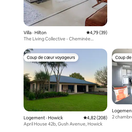
Villa · Hilton
Note moyenne de 4,79
4,79 (39)
The Living Collective - Cheminée
intérieure
Coup de cœur voyageurs
Coup de
Coup de cœur voyageurs
Coup de
Logement 
2 chambres
Logement · Howick
Note moyenne de 4,82 
4,82 (208)
personne
April House 42b, Gush Avenue, Howick