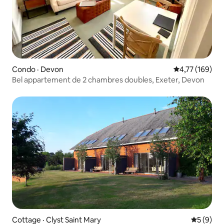
Condo · Devon
Note moyenne 
4,77 (169)
Bel appartement de 2 chambres doubles, Exeter, Devon
Cottage · Clyst Saint Mary
Note moy
5 (9)