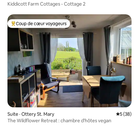
Kiddicott Farm Cottages - Cottage 2
Coup de cœur voyageurs
Coup de cœur voyageurs parmi les plus aimés
Suite · Ottery St. Mary
Note moye
5 (38)
The Wildflower Retreat : chambre d'hôtes vegan