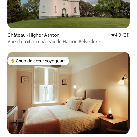
Château · Higher Ashton
Note moyenn
4,9 (31)
Vue du toit du château de Haldon Belvedere
Coup de cœur voyageurs
Coup de cœur voyageurs parmi les plus aimés