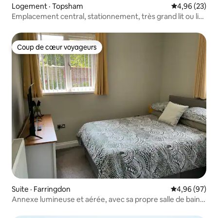
Logement · Topsham
Note moyenne
4,96 (23)
Emplacement central, stationnement, très grand lit ou lits
jumeaux.
Coup de cœur voyageurs
Coup de cœur voyageurs
Suite · Farringdon
Note moyenne
4,96 (97)
Annexe lumineuse et aérée, avec sa propre salle de bain
et entrée