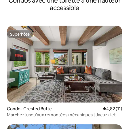
Condos avec une toilette à une hauteur
accessible
Superhôte
Superhôte
Condo · Crested Butte
Note moyenne
4,82 (11)
Marchez jusqu'aux remontées mécaniques | Jacuzzi et
sauna | 3 chambres pour 6 personnes