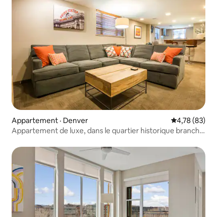
Appartement · Denver
Note moyenne
4,78 (83)
Appartement de luxe, dans le quartier historique branché
de Highlands/LoHi