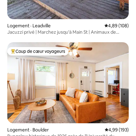
Logement · Leadville
Note moyenne 
4,89 (108)
Jacuzzi privé | Marchez jusqu'à Main St | Animaux de
compagnie | 2 chambres
Coup de cœur voyageurs
Coup de cœur voyageurs parmi les plus aimés
Logement · Boulder
Note moyenne 
4,99 (193)