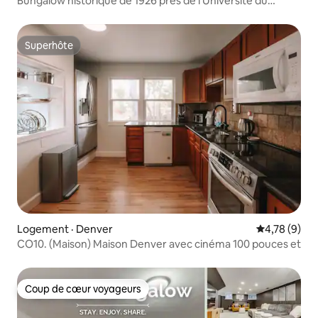
Bungalow historique de 1926 près de l’Université du
Colorado
Superhôte
Superhôte
Logement · Denver
Note moyenn
4,78 (9)
CO10. (Maison) Maison Denver avec cinéma 100 pouces et
Coup de cœur voyageurs
Coup de cœur voyageurs