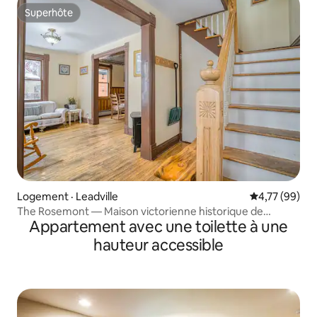
Superhôte
Superhôte
Logement · Leadville
Note moyenne
4,77 (99)
The Rosemont — Maison victorienne historique de
Appartement avec une toilette à une
Leadville avec L
hauteur accessible