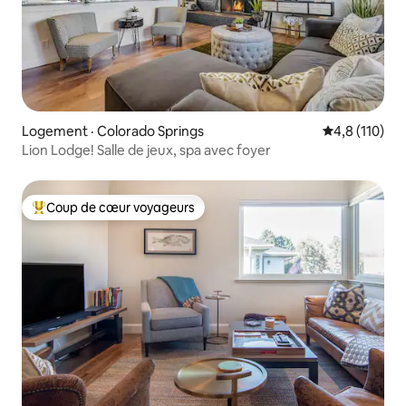
Logement · Colorado Springs
Note moyenne
4,8 (110)
Lion Lodge! Salle de jeux, spa avec foyer
Coup de cœur voyageurs
Coup de cœur voyageurs parmi les plus aimés