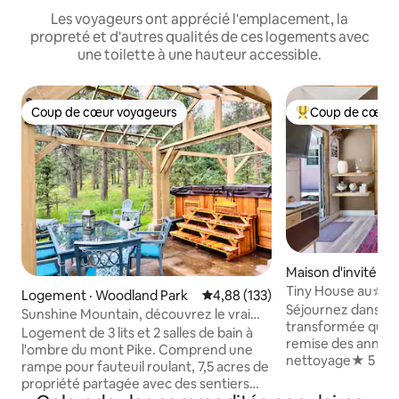
Les voyageurs ont apprécié l'emplacement, la
propreté et d'autres qualités de ces logements avec
une toilette à une hauteur accessible.
Coup de cœur voyageurs
Coup de cœur 
Coup de cœur voyageurs
Coup de cœur voy
Maison d'invité · 
Springs
Tiny House au✮ ce
Logement · Woodland Park
Note moyenne de 4,88 sur 5, 1
4,88 (133)
brasero, ✓barbec
Séjournez dans u
Sunshine Mountain, découvrez le vrai
transformée qui ét
Colorado !
Logement de 3 lits et 2 salles de bain à
remise des années 1900. 
l'ombre du mont Pike. Comprend une
nettoyage★ 5 étoi
rampe pour fauteuil roulant, 7,5 acres de
désinfection et à 
propriété partagée avec des sentiers
★4 pâtés de maiso