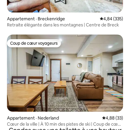
Appartement · Breckenridge
Note moyenne 
4,84 (335)
Retraite élégante dans les montagnes | Centre de Breck
Coup de cœur voyageurs
Coup de cœur voyageurs
Appartement · Nederland
Note moyenne
4,88 (33)
Cœur de la ville | À 10 min des pistes de ski | Coup de cœur
des habitants