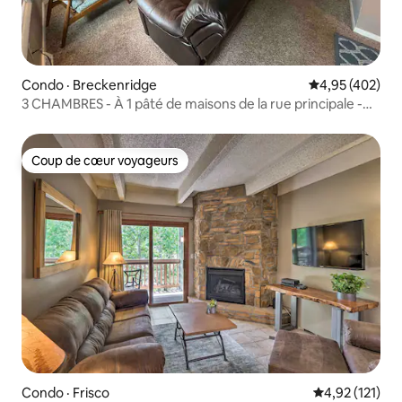
Condo · Breckenridge
Note moyenne 
4,95 (402)
3 CHAMBRES - À 1 pâté de maisons de la rue principale -
Retraite de la rue Ridge
Coup de cœur voyageurs
Coup de cœur voyageurs
Condo · Frisco
Note moyenne 
4,92 (121)