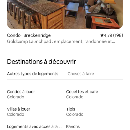
Condo · Breckenridge
Note moyenne 
4,79 (198)
Goldcamp Launchpad : emplacement, randonnée et
jacuzzi !
Destinations à découvrir
Autres types de logements
Choses à faire
Condos à louer
Couettes et café
Colorado
Colorado
Villas à louer
Tipis
Colorado
Colorado
Logements avec accès à la plage
Ranchs