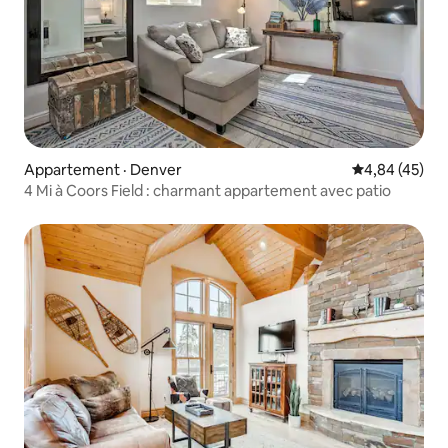
Appartement · Denver
Note moyenne
4,84 (45)
4 Mi à Coors Field : charmant appartement avec patio