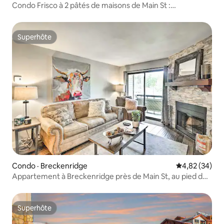
Condo Frisco à 2 pâtés de maisons de Main St :
amusement toute l'année !
Superhôte
Superhôte
Condo · Breckenridge
Note moyenne
4,82 (34)
Appartement à Breckenridge près de Main St, au pied des
pistes !
Superhôte
Superhôte