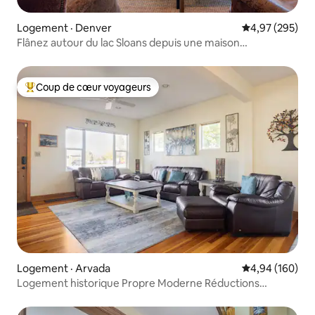
Logement · Denver
Note moyenne 
4,97 (295)
Flânez autour du lac Sloans depuis une maison
magnifiquement décorée
Coup de cœur voyageurs
Coup de cœur voyageurs parmi les plus aimés
Logement · Arvada
Note moyenne 
4,94 (160)
Logement historique Propre Moderne Réductions
Accessible aux personnes à mobilité réduite