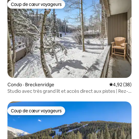
Coup de cœur voyageurs
Coup de cœur voyageurs
Condo · Breckenridge
Note moyenne
4,92 (38)
Studio avec très grand lit et accès direct aux pistes | Rez-
de-chaussée | Chiens
Coup de cœur voyageurs
Coup de cœur voyageurs