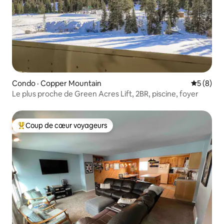
Condo · Copper Mountain
Note moy
5 (8)
Le plus proche de Green Acres Lift, 2BR, piscine, foyer
Coup de cœur voyageurs
Coup de cœur voyageurs parmi les plus aimés