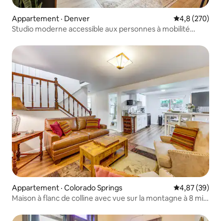
Appartement · Denver
Note moyenne
4,8 (270)
Studio moderne accessible aux personnes à mobilité
réduite | Tennyson St Escape
Appartement · Colorado Springs
Note moyenne
4,87 (39)
Maison à flanc de colline avec vue sur la montagne à 8 mi
du centre-ville !