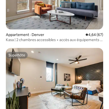
Appartement · Denver
Note moyenne
4,64 (67)
Kasa | 2 chambres accessibles + accès aux équipements |
Denver
Superhôte
Superhôte