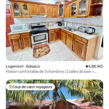
Logement · Ilobasco
Note moyenne
4,88 (40)
Maison confortable de 3 chambres | 2 salles de bain +
climatisation
Coup de cœur voyageurs
Coup de cœur voyageurs parmi les plus aimés