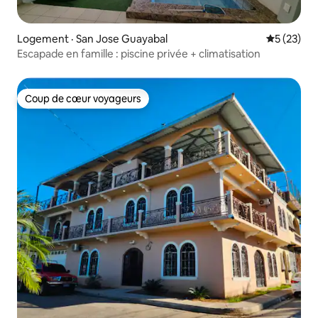
Logement · San Jose Guayabal
Note moye
5 (23)
Escapade en famille : piscine privée + climatisation
Coup de cœur voyageurs
Coup de cœur voyageurs