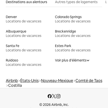
Destinations aux alentours
Autres types de logements
L
Denver
Colorado Springs
Locations de vacances
Locations de vacances
Albuquerque
Breckenridge
Locations de vacances
Locations de vacances
Santa Fe
Estes Park
Locations de vacances
Locations de vacances
Ruidoso
Voir plus d'éléments
Locations de vacances
Airbnb
États-Unis
Nouveau-Mexique
Comté de Taos
Costilla
© 2026 Airbnb, Inc.