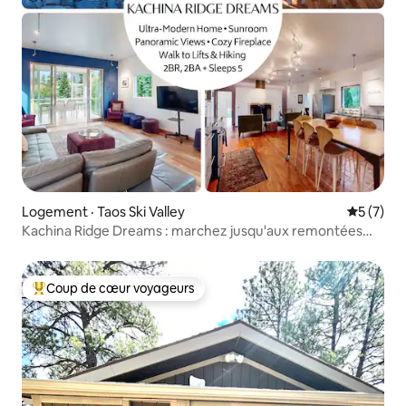
Logement · Taos Ski Valley
Note moy
5 (7)
Kachina Ridge Dreams : marchez jusqu'aux remontées
mécaniques et admirez la vue imprenable
Coup de cœur voyageurs
Coup de cœur voyageurs parmi les plus aimés