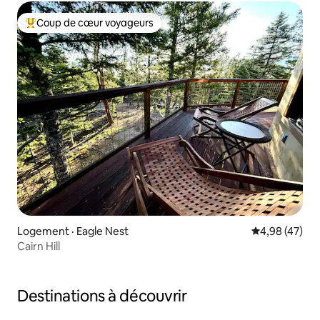
Coup de cœur voyageurs
Coup de cœur voyageurs parmi les plus aimés
Logement · Eagle Nest
Note moyenne
4,98 (47)
Cairn Hill
Destinations à découvrir