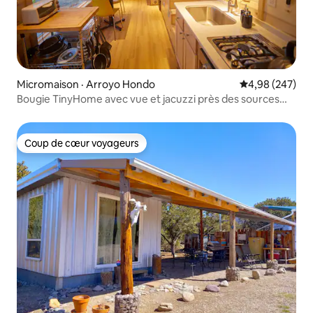
Micromaison · Arroyo Hondo
Note moyenne 
4,98 (247)
Bougie TinyHome avec vue et jacuzzi près des sources
thermales
Coup de cœur voyageurs
Coup de cœur voyageurs