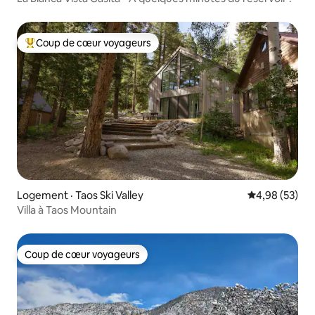
Coup de cœur voyageurs
Coup de cœur voyageurs parmi les plus aimés
Logement · Taos Ski Valley
Note moyenne
4,98 (53)
Villa à Taos Mountain
Coup de cœur voyageurs
Coup de cœur voyageurs