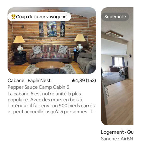
Coup de cœur voyageurs
Superhôte
Coup de cœur voyageurs parmi les plus aimés
Superhôte
Cabane · Eagle Nest
Note moyenne de 4,89 sur 5, 1
4,89 (153)
Pepper Sauce Camp Cabin 6
La cabane 6 est notre unité la plus
populaire. Avec des murs en bois à
l'intérieur, il fait environ 900 pieds carrés
et peut accueillir jusqu'à 5 personnes. Il
dispose d'un réfrigérateur de grande
taille, d'une cuisinière à gaz, d'un four à
micro-ondes et d'un ensemble complet
Logement · Quest
de vaisselle, de casseroles et de poêles,
Sanchez AirBNB