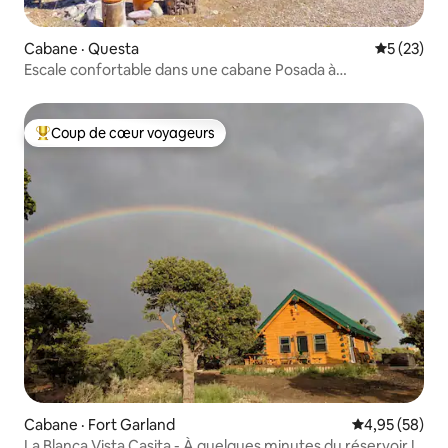
Cabane · Questa
Note moye
5 (23)
Escale confortable dans une cabane Posada à
Denver/Taos
Coup de cœur voyageurs
Coup de cœur voyageurs parmi les plus aimés
Cabane · Fort Garland
Note moyenne
4,95 (58)
La Blanca Vista Casita - À quelques minutes du réservoir !