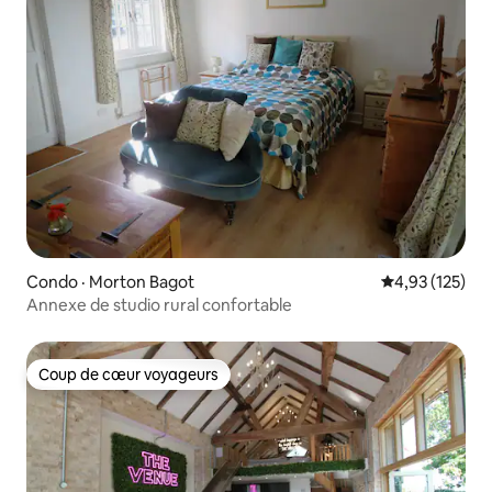
Condo · Morton Bagot
Note moyenne 
4,93 (125)
Annexe de studio rural confortable
Coup de cœur voyageurs
Coup de cœur voyageurs