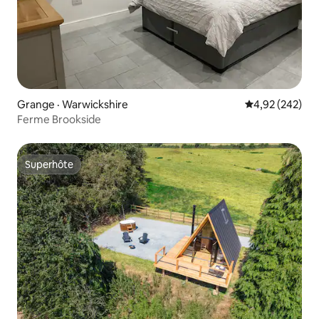
Grange · Warwickshire
Note moyenne 
4,92 (242)
Ferme Brookside
Superhôte
Superhôte