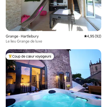
Grange · Hartlebury
Note moyenne
4,95 (92)
Le lieu Grange de luxe
Coup de cœur voyageurs
Coup de cœur voyageurs parmi les plus aimés