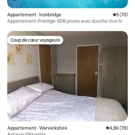
Appartement · Ironbridge
Note moye
5 (70)
Appartement-Prestige-SDB privée avec douche-Vue hi
Coup de cœur voyageurs
Coup de cœur voyageurs
Appartement · Warwickshire
Note moyenne
4,86 (78)
Annexe d'Alcester