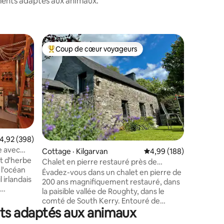
ements adaptés aux animaux.
Logement 
Coup de cœur voyageurs
Coup
Coup de cœur voyageurs parmi les plus aimés
Coup de
Vue spect
Créez de
unique et
vue impre
montagnes
un cul de
res
minutes de
accueill
et est p
ote moyenne de 4,92 sur 5, 398 commentaires
4,92 (398)
familles.
e avec
Cottage · Kilgarvan
Note moyenne de 4,99 
4,99 (188)
minutes e
t d'herbe
avec une 
Chalet en pierre restauré près de
 l'océan
enfants e
Kenmare
Évadez-vous dans un chalet en pierre de
 irlandais
Ainsi qu'
200 ans magnifiquement restauré, dans
supermar
la paisible vallée de Roughty, dans le
 de
restaurat
comté de South Kerry. Entouré de
fs à
notre por
nts adaptés aux animaux
montagnes et de routes de campagne
ages
tranquilles, c'est un endroit où ralentir, se