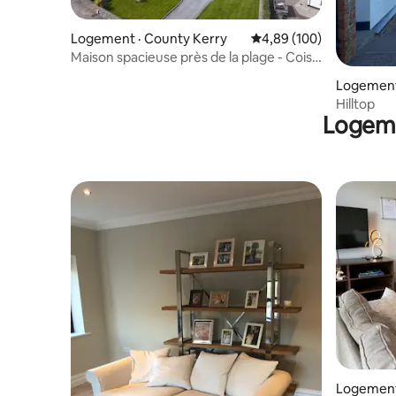
Logement · County Kerry
Note moyenne de 4,89 
4,89 (100)
Maison spacieuse près de la plage - Cois
Farraige
Logement
Hilltop
Logeme
Logement