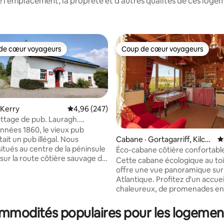
 l'emplacement, la propreté et d'autres qualités de ces log
de cœur voyageurs
Coup de cœur voyageurs
cœur voyageurs parmi les plus aimés
Coup de cœur voyageurs
 Kerry
Note moyenne de 4,96 sur 5, 247 commentai
4,96 (247)
ttage de pub. Lauragh.
 de Beara.
années 1860, le vieux pub
ait un pub illégal. Nous
Cabane · Gortagarriff, Kilcat
N
tués au centre de la péninsule
herine, Eyeries, Beara
Éco-cabane côtière confortabl
sur 5, 647 commentaires
 sur la route côtière sauvage de
vue imprenable sur l'océan
Cette cabane écologique au toi
ue, au milieu de paysages
offre une vue panoramique sur
lants. Endroit idéal pour
Atlantique. Profitez d'un accueil
t profiter de la paix et de la
chaleureux, de promenades en
ité. Beaucoup de sentiers de
montagne sur le Beara Way ou
. Jardin de Dreeen. La
plongée avec tuba dans les réci
ommodités populaires pour les logeme
 de la boucle de Dooros. La
proximité. Dégustez des from