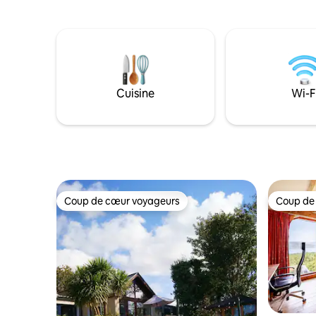
boucle de
l'emblématique Ring of Kerry, à
vallée de
proximité de Killarney, de routes
Promenade
panoramiques, de plages, de
Cashelkee
montagnes, de pubs et de souvenirs
Mile. Rou
inoubliables. Ce chalet chaleureux et
restaurant Josie's.
accueillant est l'endroit idéal pour se
winebar a
détendre au coin d'un feu douillet après
Cuisine
Wi-F
guide ici.
une journée d'aventure. 🏡 Peut accueillir
6 personnes 🌄 Des paysages incroyables
à proximité 🔥 Ambiance traditionnelle
chaleureuse 📍 Emplacement privilégié
dans le Ring of Kerry
Coup de cœur voyageurs
Coup de
Coup de cœur voyageurs
Coup de