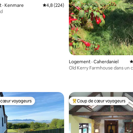
 · Kenmare
Note moyenne de 4,8 sur 5, 224 commentai
4,8 (224)
ld
Logement · Caherdaniel
N
Old Kerry Farmhouse dans un 
vallée tranquille
sur 5, 542 commentaires
 cœur voyageurs
Coup de cœur voyageurs
 cœur voyageurs
Coup de cœur voyageurs parmi 