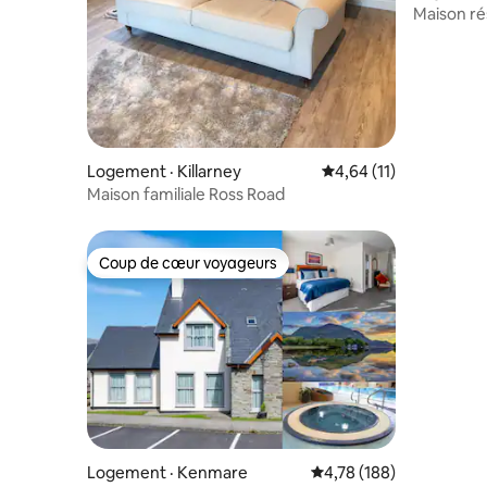
Maison ré
entière d
Logement · Killarney
Note moyenne de 4,64
4,64 (11)
Maison familiale Ross Road
Coup de cœur voyageurs
Coup de cœur voyageurs
Logement · Kenmare
Note moyenne de 4,78 
4,78 (188)