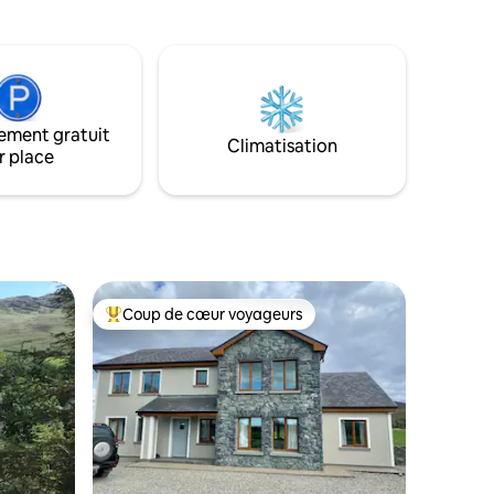
 et des
détendre et découvrir la magie de
e à bois,
l'Irlande rurale. Le chalet a conservé bon
ourez la
nombre de ses caractéristiques
d'origine, y compris le plancher de pierre
s TRÈS
traditionnel et l'ancienne cheminée pour
bas d'une
des nuits douillettes. Situé dans son
e pas de
ement gratuit
propre jardin privé, c'est l'endroit idéal
Climatisation
yen de
r place
pour prendre son café du matin et
ple une
profiter du silence et du ciel sombre de la
mandé -
nuit de Kerry.
Coup de cœur voyageurs
les plus aimés
Coup de cœur voyageurs parmi les plus aimés