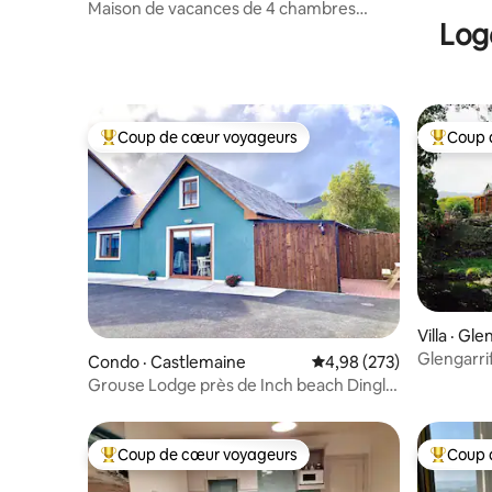
Maison de vacances de 4 chambres
Log
accessible en fauteuil roulant.
Coup de cœur voyageurs
Coup 
Coup de cœur voyageurs parmi les plus aimés
Coup de 
Villa · Gle
Glengarri
Condo · Castlemaine
Note moyenne de 4,98 
4,98 (273)
Bantry 's
Grouse Lodge près de Inch beach Dingle
+ Killarney
Coup de cœur voyageurs
Coup 
Coup de cœur voyageurs parmi les plus aimés
Coup de 