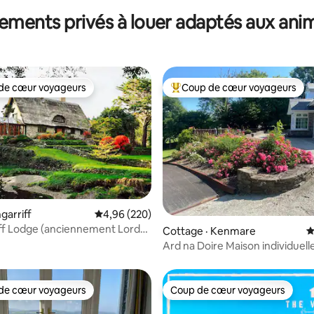
ements privés à louer adaptés aux ani
de cœur voyageurs
Coup de cœur voyageurs
cœur voyageurs parmi les plus aimés
Coup de cœur voyageurs parmi 
ngarriff
Note moyenne de 4,96 sur 5, 220 commentai
4,96 (220)
ff Lodge (anciennement Lord
sur 5, 273 commentaires
Cottage · Kenmare
N
 Cottage)
Ard na Doire Maison individuell
grand site boisé
de cœur voyageurs
Coup de cœur voyageurs
cœur voyageurs parmi les plus aimés
Coup de cœur voyageurs