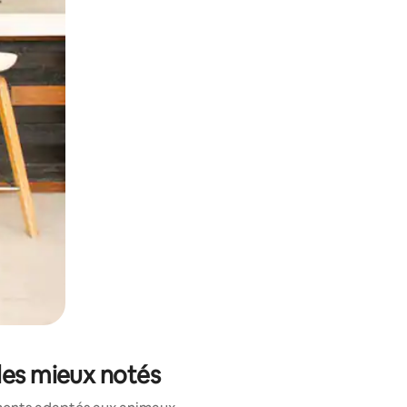
et en les faisant glisser.
les mieux notés