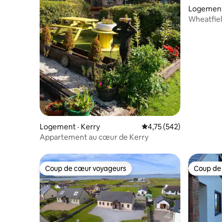
Logement
Wheatfie
Logement · Kerry
Note moyenne de 4,75 
4,75 (542)
Appartement au cœur de Kerry
Coup de cœur voyageurs
Coup de
Coup de cœur voyageurs
Coup de