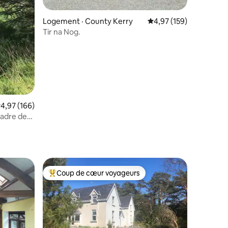
res
Logement · County Kerry
Note moyenne de 4,97 
4,97 (159)
Tir na Nog.
ote moyenne de 4,97 sur 5, 166 commentaires
4,97 (166)
cadre de
Coup de cœur voyageurs
les plus aimés
Coup de cœur voyageurs parmi les plus aimés