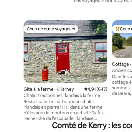
Les voyageurs ont apprécié
Coup de cœur voyageurs
Coup 
Coup de cœur voyageurs
Coup de 
Cottage ·
Ancien co
Péninsule
Dans les 
cottage ét
sommes si
Gîte à la ferme · Killarney
Note moyenne de 4,91 
4,91 (647)
de Beara,
Chalet traditionnel irlandais à la ferme
l'Atlantiq
Restez dans un authentique chalet
époustouf
irlandais en pierre 🇮🇪 dans une ferme
s'évader e
d'élevage de moutons en activité 🐑 À la
tranquill
recherche de l'escapade irlandaise
randonnée
Comté de Kerry : les c
parfaite? Ce chaleureux chalet de
promenade
campagne vous place directement sur