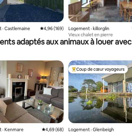
sur 5, 100 commentaires
 · Castlemaine
Note moyenne de 4,96 sur 5, 169 commentai
4,96 (169)
Logement · killorglin
Vieux chalet en pierre
nts adaptés aux animaux à louer avec 
Coup de cœur voyageurs
Coup de cœur voyageurs parmi 
 · Kenmare
Note moyenne de 4,69 sur 5, 68 commentai
4,69 (68)
Logement · Glenbeigh