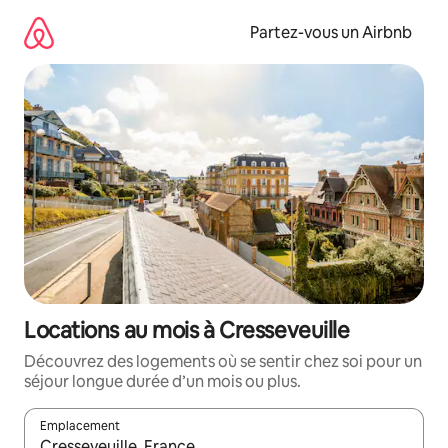
Aller
directement
Partez-vous un Airbnb
au
contenu
Locations au mois à Cresseveuille
Découvrez des logements où se sentir chez soi pour un
séjour longue durée d’un mois ou plus.
Emplacement
Quand les résultats sont affichés, parcourez-les en utilisant les 