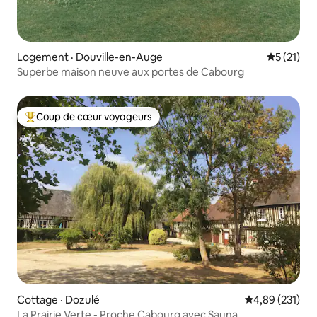
Logement · Douville-en-Auge
Note moye
5 (21)
Superbe maison neuve aux portes de Cabourg
Coup de cœur voyageurs
Coup de cœur voyageurs parmi les plus aimés
Cottage · Dozulé
Note moyenne 
4,89 (231)
La Prairie Verte - Proche Cabourg avec Sauna