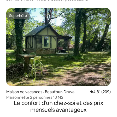
Superhôte
Superhôte
Maison de vacances · Beaufour-Druval
Note moyenne 
4,81 (209)
Maisonnette 2 personnes 10 M2
Le confort d'un chez-soi et des prix
mensuels avantageux