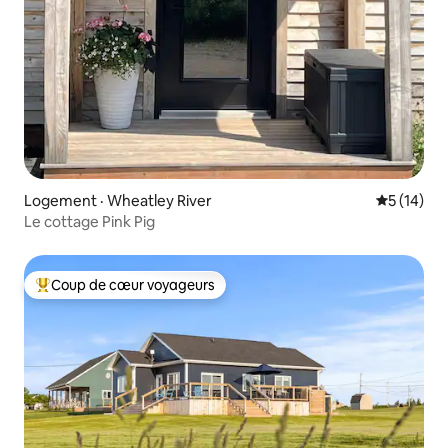
Logement · Wheatley River
Note moye
5 (14)
Le cottage Pink Pig
Coup de cœur voyageurs
Coup de cœur voyageurs parmi les plus aimés