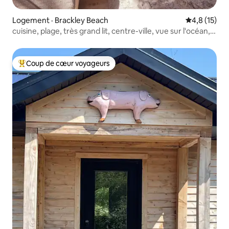
Logement · Brackley Beach
Note moyenn
4,8 (15)
cuisine, plage, très grand lit, centre-ville, vue sur l'océan,
animal de compagnie
Coup de cœur voyageurs
Coup de cœur voyageurs parmi les plus aimés