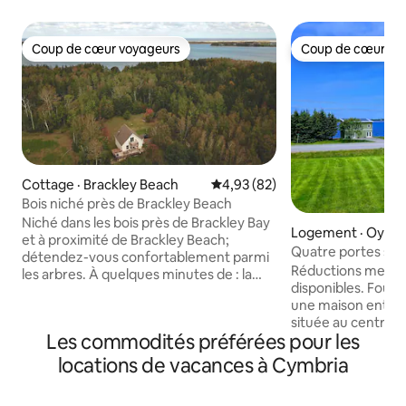
Coup de cœur voyageurs
Coup de cœur vo
Coup de cœur voyageurs
Coup de cœur vo
Cottage · Brackley Beach
Note moyenne de 4,93 sur 5, 
4,93 (82)
Bois niché près de Brackley Beach
Niché dans les bois près de Brackley Bay
Logement · Oyster
et à proximité de Brackley Beach;
e
Quatre portes sur 
détendez-vous confortablement parmi
Réductions mensue
les arbres. À quelques minutes de : la
disponibles. Four 
plage de renommée mondiale de
une maison entiè
Brackley, le drive-in de Brackley, Shirley's
située au centre de
(les meilleurs hamburgers!), Dunes Cafe,
Les commodités préférées pour les
du-Prince-Édouard. C'est votre ma
Richards Seafood, Dalvay by the Sea et
loin de chez vous 
l'aéroport de Charlottetown. Profitez
locations de vacances à Cymbria
quelques minutes 
d'une terrasse privée avec un barbecue
terrains de golf et
Webber, d'une terrasse supérieure