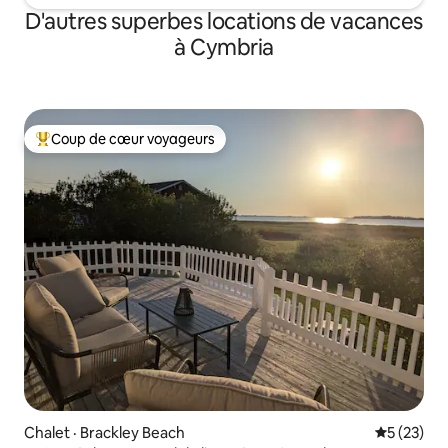
D'autres superbes locations de vacances
à Cymbria
Coup de cœur voyageurs
Coup de cœur voyageurs parmi les plus aimés
Chalet · Brackley Beach
Note moye
5 (23)