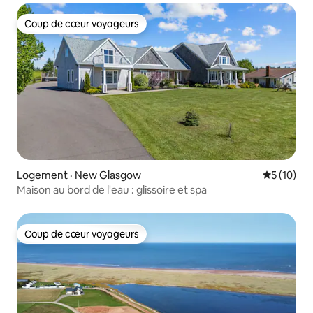
Coup de cœur voyageurs
Coup de cœur voyageurs
Logement · New Glasgow
Note moye
5 (10)
Maison au bord de l'eau : glissoire et spa
Coup de cœur voyageurs
Coup de cœur voyageurs