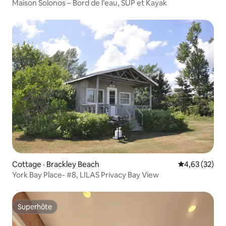
Maison Solonos – Bord de l’eau, SUP et Kayak
Cottage · Brackley Beach
Note moyenne
4,63 (32)
York Bay Place- #8, LILAS Privacy Bay View
Superhôte
Superhôte