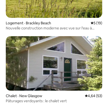
Logement · Brackley Beach
Note moye
5 (19)
Nouvelle construction moderne avec vue sur l'eau à
Brackley Bay
Chalet · New Glasgow
Note moyenne
4,64 (53)
Pâturages verdoyants : le chalet vert