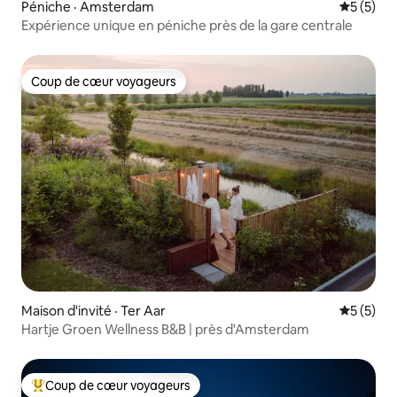
Péniche · Amsterdam
Note moy
5 (5)
Expérience unique en péniche près de la gare centrale
Coup de cœur voyageurs
Coup de cœur voyageurs
Maison d'invité · Ter Aar
Note moy
5 (5)
Hartje Groen Wellness B&B | près d'Amsterdam
Coup de cœur voyageurs
Coup de cœur voyageurs parmi les plus aimés