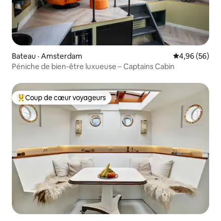
Bateau · Amsterdam
Note moyenne
4,96 (56)
Péniche de bien-être luxueuse – Captains Cabin
Coup de cœur voyageurs
Coup de cœur voyageurs parmi les plus aimés