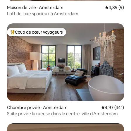
Maison de ville · Amsterdam
Note moyenn
4,89 (9)
Loft de luxe spacieux à Amsterdam
Coup de cœur voyageurs
Coup de cœur voyageurs parmi les plus aimés
Chambre privée · Amsterdam
Note moyenne 
4,97 (441)
Suite privée luxueuse dans le centre-ville d'Amsterdam