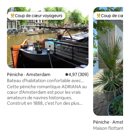
Coup de cœur voyageurs
Coup de cœur 
Coup de cœur voyageurs parmi les plus aimés
Coup de cœur voy
Péniche · Amsterdam
Note moyenne de 4,97 sur 5, 3
4,97 (309)
Bateau d'habitation confortable avec
parking dans le centre d'Amsterdam
Cette péniche romantique ADRIANA au
cœur d'Amsterdam est pour les vrais
amateurs de navires historiques.
Construit en 1888, c'est l'un des plus
anciens bateaux d'Amsterdam et il est
situé dans le Jordaan, près de la maison
d'Anne Frank et de la gare centrale. Le
Péniche · Amster
bateau est équipé d’une connexion
Maison flottante