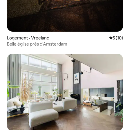
Logement · Vreeland
Note moye
5 (10)
Belle église près d'Amsterdam