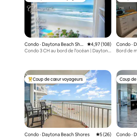
Coup de cœur voyageurs parmi les plus aimés
Coup de
Condo · Daytona Beach Shor
Note moyenne de 4,97 
4,97 (108)
Condo · 
es
Condo 3 CH au bord de l’océan | Daytona
Bord de me
Beach Shores + piscine
size, tél
Coup de cœur voyageurs
Coup de
Coup de cœur voyageurs parmi les plus aimés
Coup de
Condo · Daytona Beach Shores
Note moyenne de 5
5 (26)
Condo · 