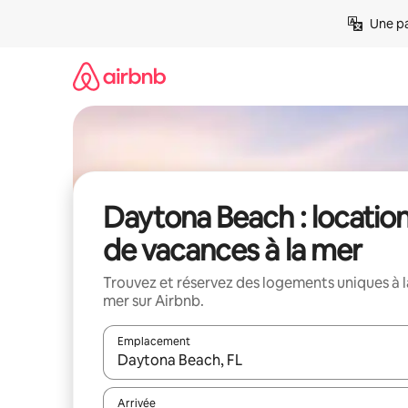
Aller
Une pa
directement
au
contenu
Daytona Beach : locatio
de vacances à la mer
Trouvez et réservez des logements uniques à l
mer sur Airbnb.
Emplacement
Quand les résultats sont affichés, parcourez-les en 
Arrivée