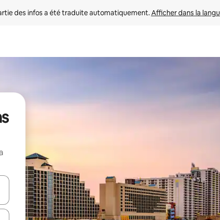
rtie des infos a été traduite automatiquement. 
Afficher dans la langu
ns
a
utilisant les flèches vers le haut et vers le bas, ou en appuyant dessus 