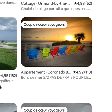
vé dans
Cottage · Ormond-by-the-Se
Note moyenne de 4,98
4,98 (52)
a
Chalet de plage parfait à quelques pas du
sable !
Coup de cœur voyageurs
les plus aimés
Coup de cœur voyageurs
res
Appartement · Coronado Be
Note moyenne de 4,92
4,92 (110)
ote moyenne de 4,95 sur 5, 152 commentaires
4,95 (152)
ach
Bord de mer 2/2 PAS DE FRAIS POUR LES
gnifique.
ANIMAUX DE COMPAGNIE Gecko en bas
e
Sud
Coup de cœur voyageurs