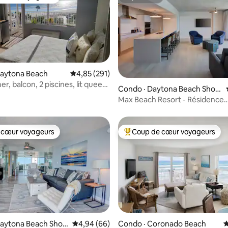
 cœur voyageurs
Superhôte
sur 5, 108 commentaires
Daytona Beach
Note moyenne de 4,85 sur 5, 291 commentai
4,85 (291)
r, balcon, 2 piscines, lit queen
Condo · Daytona Beach Shor
évision connectée
es
Max Beach Resort - Résidence
d'1 chambre avec vue sur l'océ
 cœur voyageurs
Coup de cœur voyageurs
 cœur voyageurs
Coup de cœur voyageurs parmi 
 sur 5, 26 commentaires
Daytona Beach Shor
Note moyenne de 4,94 sur 5, 66 commentai
4,94 (66)
Condo · Coronado Beach
N