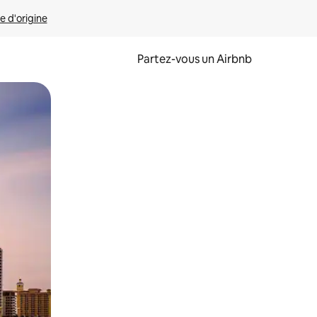
e d'origine
Partez-vous un Airbnb
et en les faisant glisser.