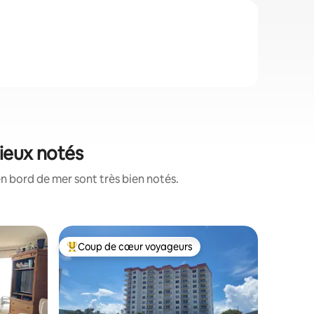
mieux notés
n bord de mer sont très bien notés.
Cottage 
Coup de cœur voyageurs
Coup
les plus aimés
Coup de cœur voyageurs parmi les plus aimés
Coup de
ea
Directeme
paradis p
DÉTENDE
RECHARGE
Votre pro
DIRECTEM