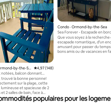
sur 5, 144 commentaires
Condo · Ormond-by-the-Sea
Sea Forever - Escapade en bor
Ormond Beach
Que vous soyez à la recherche
escapade romantique, d'un end
amusant pour passer du temps
bons amis ou de vacances en fam
cherchez pas plus loin, vous av
l'endroit idéal. Venez séjourner
Forever » où les vagues de l'oc
Ormond-by-the-Se
Note moyenne de 4,97 sur 5, 148 commentai
4,97 (148)
aideront à guérir ce qui vous aff
 notées, balcon donnant
vie est si belle ici. Tant de chose
nt sur l'océan, piscine, vues
 trouvé la bonne personne!
soleil, surf, sable et plaisir. Excu
rectement sur la plage, cette
d'une journée à St. Augustine, 
 lumineuse et spacieuse de 2
magasins et certains des meille
t 2 salles de bain, face à
restaurants de fruits de mer de 
ommodités populaires pour les logement
st l'endroit idéal pour votre
Profitez des levers de soleil les 
 Réveillez-vous avec une vue
spectaculaires de la côte est. Réservez
ue sur l'océan, sirotez un café
maintenant. Vous serez si heu