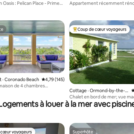
 Oasis : Pelican Place - Prime
Appartement récemment réno
sur 5, 130 commentaires
le Hammock Beach Resort
te
Coup de cœur voyageurs
te
Coup de cœur voyageurs parmi 
 · Coronado Beach
Note moyenne de 4,79 sur 5, 145 commentai
4,79 (145)
 sur 5, 13 commentaires
maison de 4 chambres
Cottage · Ormond-by-the-S
N
nt sur la plage BSV New
ea
Chalet en bord de mer; vue ma
Logements à louer à la mer avec piscin
Animaux acceptés
 cœur voyageurs
Superhôte