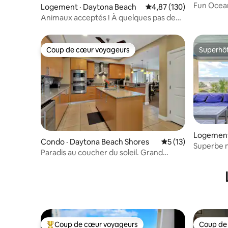
hores
Fun Ocean
Logement · Daytona Beach
Note moyenne de 4,87 
4,87 (130)
Daytona
Animaux acceptés ! À quelques pas de
l'Ocean Center et de la plage !
Coup de cœur voyageurs
Superhô
Coup de cœur voyageurs
Superhô
Logement
Condo · Daytona Beach Shores
Note moyenne de 5
5 (13)
Superbe 
Paradis au coucher du soleil. Grand
directeme
appartement de luxe
Smyrna
Coup de cœur voyageurs
Coup de