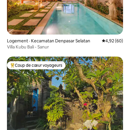
Logement · Kecamatan Denpasar Selatan
Note moyenne
4,92 (60)
Villa Kubu Bali - Sanur
Coup de cœur voyageurs
Coup de cœur voyageurs parmi les plus aimés