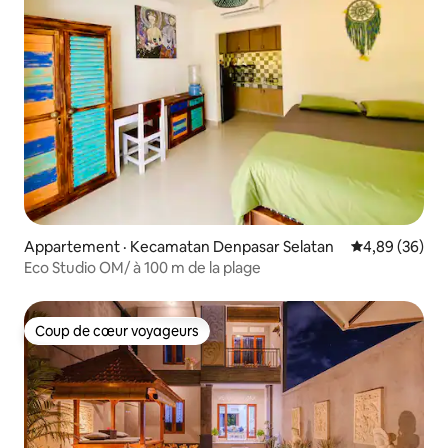
Appartement · Kecamatan Denpasar Selatan
Note moyenne
4,89 (36)
Eco Studio OM/ à 100 m de la plage
Coup de cœur voyageurs
Coup de cœur voyageurs