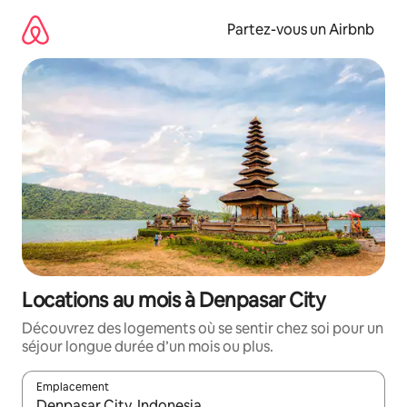
Aller
directement
Partez-vous un Airbnb
au
contenu
Locations au mois à Denpasar City
Découvrez des logements où se sentir chez soi pour un
séjour longue durée d’un mois ou plus.
Emplacement
Quand les résultats sont affichés, parcourez-les en utilisant les 