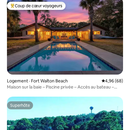
Coup de cœur voyageurs
Coup de cœur voyageurs parmi les plus aimés
Logement · Fort Walton Beach
Note moyenne
4,96 (68)
Maison sur la baie – Piscine privée – Accès au bateau –
Kayaks – Pêche!
Superhôte
Superhôte