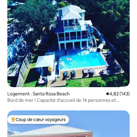
Logement · Santa Rosa Beach
Note moyenne 
4,82 (143)
Bord de mer ! Capacité d'accueil de 14 personnes et
toboggan aquatique DEUX étages !!
Coup de cœur voyageurs
Coup de cœur voyageurs parmi les plus aimés