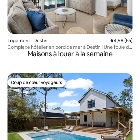
Logement · Destin
Note moyenne
4,98 (55)
Complexe hôtelier en bord de mer à Destin | Une foule de
Maisons à louer à la semaine
commodités!
Coup de cœur voyageurs
Coup de cœur voyageurs