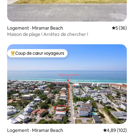
Logement · Miramar Beach
Note moye
5 (36)
Maison de plage ! Arrêtez de chercher !
Coup de cœur voyageurs
Coup de cœur voyageurs parmi les plus aimés
Logement · Miramar Beach
Note moyenne 
4,89 (102)