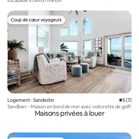
Escapade à Destin Harbor
Coup de cœur voyageurs
Coup de cœur voyageurs
Logement · Sandestin
Note moy
5 (7)
Sandbarr - Maison en bord de mer avec voiturette de golf!
Maisons privées à louer