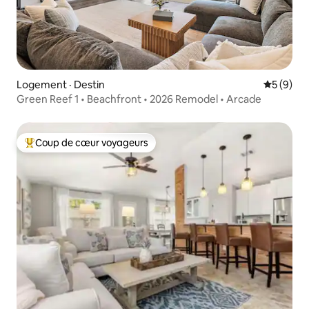
Logement · Destin
Note moy
5 (9)
Green Reef 1 • Beachfront • 2026 Remodel • Arcade
Coup de cœur voyageurs
Coup de cœur voyageurs parmi les plus aimés