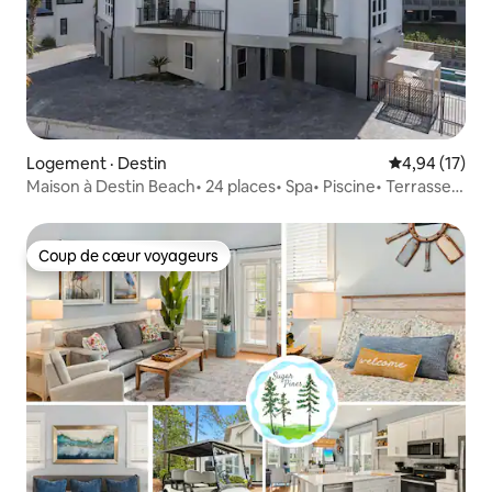
Logement · Destin
Note moyenne
4,94 (17)
Maison à Destin Beach• 24 places• Spa• Piscine• Terrasse
sur le toit
Coup de cœur voyageurs
Coup de cœur voyageurs