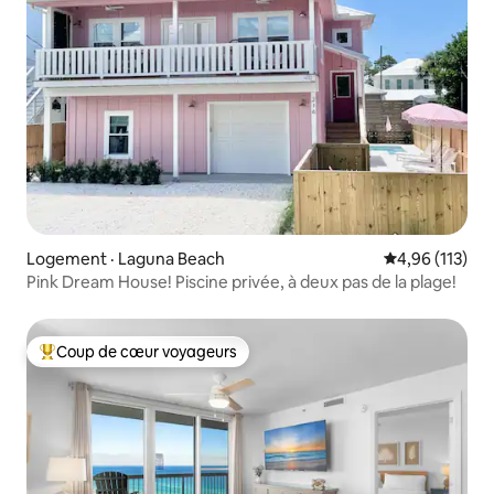
Logement · Laguna Beach
Note moyenne 
4,96 (113)
Pink Dream House! Piscine privée, à deux pas de la plage!
Coup de cœur voyageurs
Coup de cœur voyageurs parmi les plus aimés