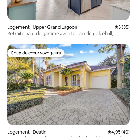
Logement · Upper Grand Lagoon
Note moye
5 (35)
Retraite haut de gamme avec terrain de pickleball,
recharge de VE gratuite
Coup de cœur voyageurs
Coup de cœur voyageurs
Logement · Destin
Note moyenne
4,95 (40)