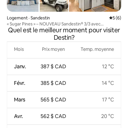
Logement · Sandestin
Note moy
5 (6)
« Sugar Pines » – NOUVEAU Sandestin® 3/3 avec
Quel est le meilleur moment pour visiter
voiturette de golf!
Destin?
Mois
Prix moyen
Temp. moyenne
Janv.
387 $ CAD
12 °C
Févr.
385 $ CAD
14 °C
Mars
565 $ CAD
17 °C
Avr.
562 $ CAD
20 °C