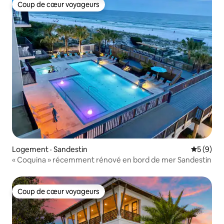
Coup de cœur voyageurs
Coup de cœur voyageurs
Logement · Sandestin
Note moy
5 (9)
« Coquina » récemment rénové en bord de mer Sandestin
Coup de cœur voyageurs
Coup de cœur voyageurs