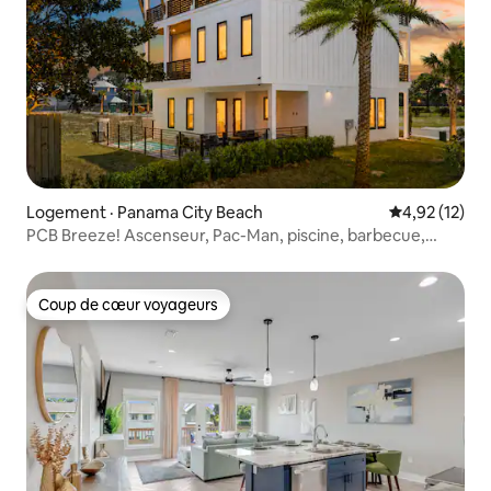
Logement · Panama City Beach
Note moyenne
4,92 (12)
PCB Breeze! Ascenseur, Pac-Man, piscine, barbecue,
plage
Coup de cœur voyageurs
Coup de cœur voyageurs