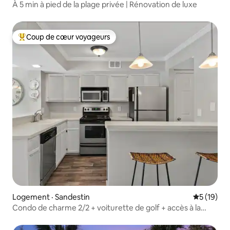
À 5 min à pied de la plage privée | Rénovation de luxe
Coup de cœur voyageurs
Coup de cœur voyageurs parmi les plus aimés
Logement · Sandestin
Note moye
5 (19)
Condo de charme 2/2 + voiturette de golf + accès à la
plage