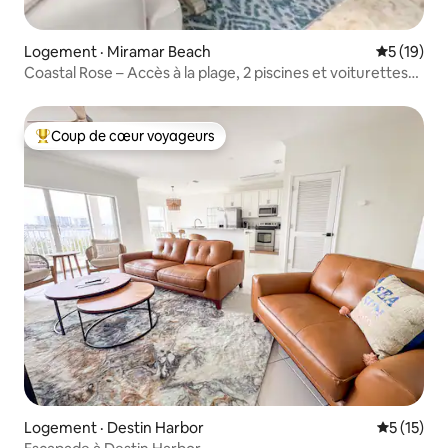
Logement · Miramar Beach
Note moye
5 (19)
Coastal Rose – Accès à la plage, 2 piscines et voiturettes
de golf
Coup de cœur voyageurs
Coup de cœur voyageurs parmi les plus aimés
Logement · Destin Harbor
Note moye
5 (15)