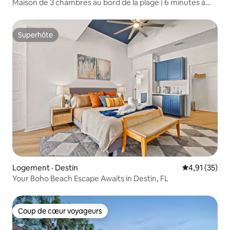
Maison de 3 chambres au bord de la plage | 6 minutes à
pied de la plage | Piscine | Spa
Superhôte
Superhôte
Logement · Destin
Note moyenne
4,91 (35)
Your Boho Beach Escape Awaits in Destin, FL
Coup de cœur voyageurs
Coup de cœur voyageurs