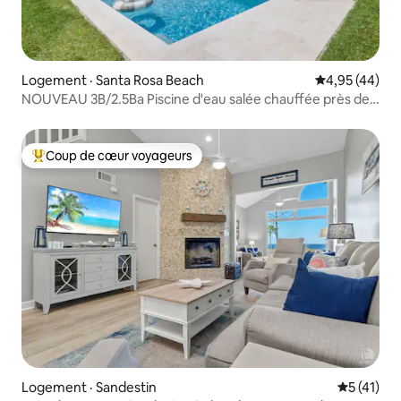
Logement · Santa Rosa Beach
Note moyenne
4,95 (44)
NOUVEAU 3B/2.5Ba Piscine d'eau salée chauffée près de
30A!
Coup de cœur voyageurs
Coup de cœur voyageurs parmi les plus aimés
Logement · Sandestin
Note moye
5 (41)