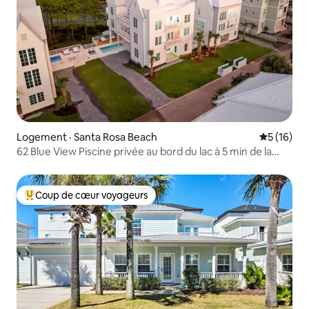
Logement · Santa Rosa Beach
Note moye
5 (16)
62 Blue View Piscine privée au bord du lac à 5 min de la
plage
Coup de cœur voyageurs
Coup de cœur voyageurs parmi les plus aimés