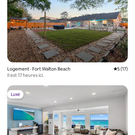
Logement · Fort Walton Beach
Note moye
5 (17)
Il est 17 heures ici.
Luxe
Luxe