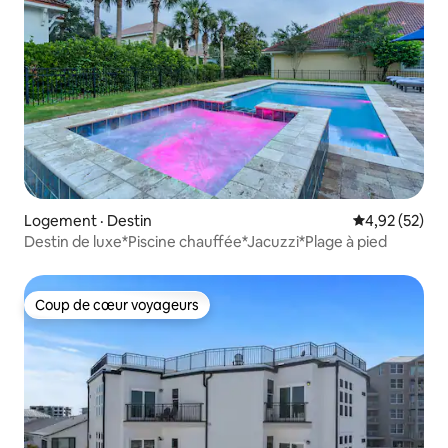
Logement · Destin
Note moyenne
4,92 (52)
Destin de luxe*Piscine chauffée*Jacuzzi*Plage à pied
Coup de cœur voyageurs
Coup de cœur voyageurs