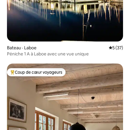
Bateau · Laboe
Note moye
5 (37)
Péniche 1 A à Laboe avec une vue unique
Coup de cœur voyageurs
Coup de cœur voyageurs parmi les plus aimés