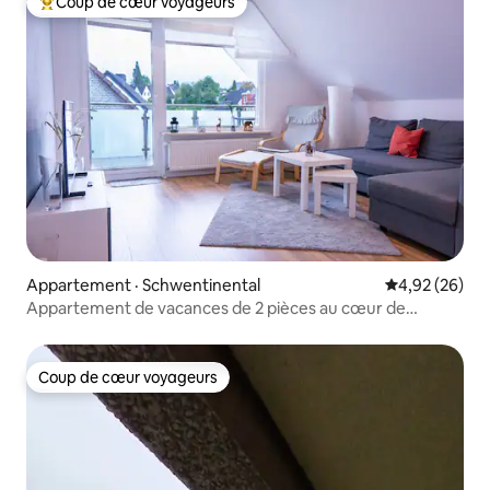
Coup de cœur voyageurs
Coup de cœur voyageurs parmi les plus aimés
Appartement · Schwentinental
Note moyenne
4,92 (26)
Appartement de vacances de 2 pièces au cœur de
Raisdorf
Coup de cœur voyageurs
Coup de cœur voyageurs