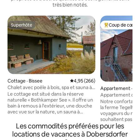
très bien notés.
Superhôte
Coup de cœur 
Superhôte
Coup de cœur voy
Cottage · Bissee
Note moyenne de 4,95 sur 5, 2
4,95 (266)
Chalet avec poêle à bois, spa et sauna à
Appartement · Pa
vapeur
Le cottage est situé dans la réserve
Appartement de v
naturelle « Bothkamper See ». Il offre un
Notre confortable 
bain à remous à l'extérieur, une douche
la ferme Tegelhof,
avec vue sur la nature, un sauna à
voyageurs du mond
vapeur, un poêle à bois, une terrasse, un
souhaitent passer 
canapé XXL et un lit super king-size, une
Les commodités préférées pour les
découvrir la régio
cuisine entièrement équipée, une
Baltique. C'est ain
locations de vacances à Dobersdorfer
machine à glaçons, un système de
à grains de l'anci