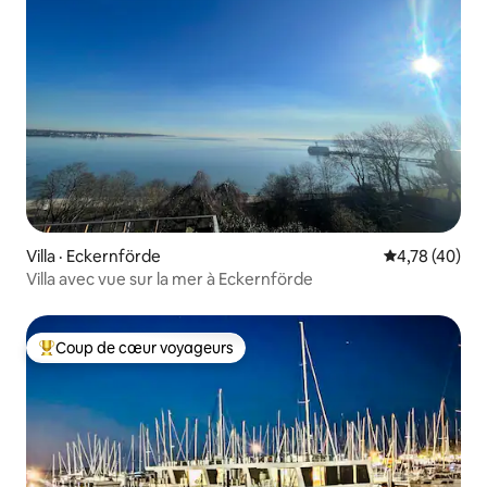
Villa · Eckernförde
Note moyenne
4,78 (40)
Villa avec vue sur la mer à Eckernförde
Coup de cœur voyageurs
Coup de cœur voyageurs parmi les plus aimés