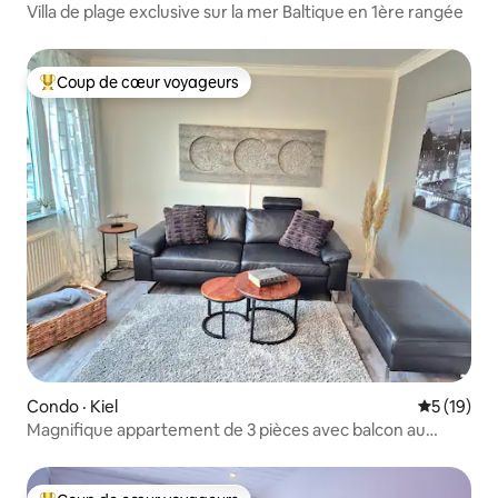
Villa de plage exclusive sur la mer Baltique en 1ère rangée
Coup de cœur voyageurs
Coup de cœur voyageurs parmi les plus aimés
Condo · Kiel
Note moye
5 (19)
Magnifique appartement de 3 pièces avec balcon au
centre