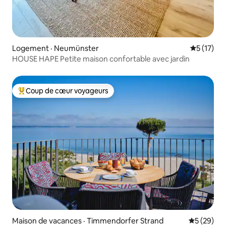
Logement · Neumünster
Note moye
5 (17)
HOUSE HAPE Petite maison confortable avec jardin
Coup de cœur voyageurs
Coup de cœur voyageurs parmi les plus aimés
Maison de vacances · Timmendorfer Strand
Note moye
5 (29)