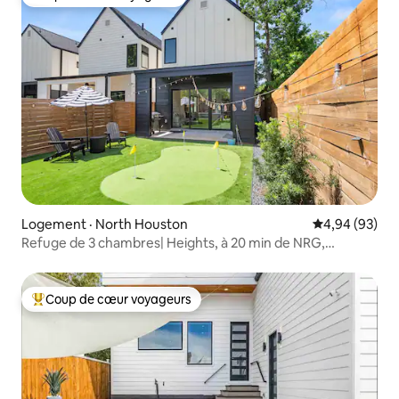
Coup de cœur voyageurs
Logement · North Houston
Note moyenne
4,94 (93)
Refuge de 3 chambres| Heights, à 20 min de NRG,
piscine|golf
Coup de cœur voyageurs
Coup de cœur voyageurs parmi les plus aimés