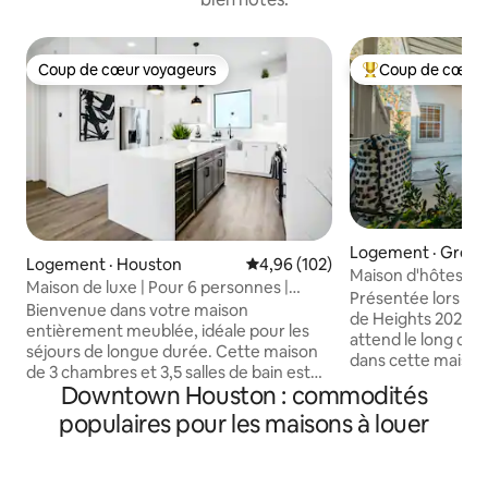
Coup de cœur voyageurs
Coup de cœur 
Coup de cœur voyageurs
Coup de cœur voy
Logement · Great
Logement · Houston
Note moyenne de 4,96 sur 5, 1
4,96 (102)
s
Maison d'hôtes spa
Maison de luxe | Pour 6 personnes |
dans les hauteurs
Présentée lors de 
Centre-ville et Metro Rail
Bienvenue dans votre maison
de Heights 2026 
entièrement meublée, idéale pour les
attend le long de 
séjours de longue durée. Cette maison
dans cette maison 
de 3 chambres et 3,5 salles de bain est
Craftsman à deux
Downtown Houston : commodités
conçue pour le confort, l'intimité et la
magnifiquement 
commodité. Chaque chambre a une
populaires pour les maisons à louer
retraite privée sp
salle de bains privée attenante pour plus
carrés offre une cu
de confort et d’intimité. Profitez d'une
de bain et un espa
cuisine entièrement équipée, d'un
pour un maximum 