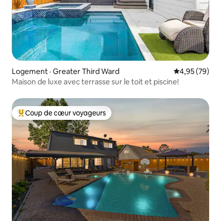
Logement · Greater Third Ward
Note moyenne
4,95 (79)
Maison de luxe avec terrasse sur le toit et piscine!
Coup de cœur voyageurs
Coup de cœur voyageurs parmi les plus aimés