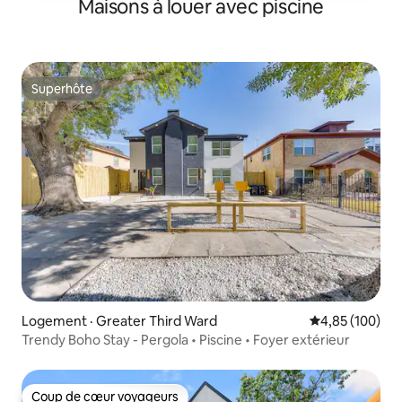
Maisons à louer avec piscine
Superhôte
Superhôte
Logement · Greater Third Ward
Note moyenne 
4,85 (100)
Trendy Boho Stay - Pergola • Piscine • Foyer extérieur
Coup de cœur voyageurs