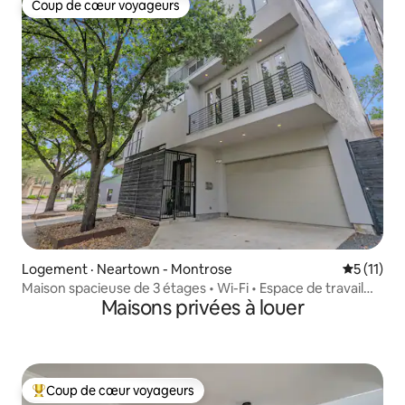
Coup de cœur voyageurs
Coup de cœur voyageurs
Logement · Neartown - Montrose
Note moye
5 (11)
Maison spacieuse de 3 étages • Wi-Fi • Espace de travail
Maisons privées à louer
• Stationnement
Coup de cœur voyageurs
Coup de cœur voyageurs parmi les plus aimés