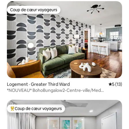
Coup de cœur voyageurs
Coup de cœur voyageurs
Logement · Greater Third Ward
Note moye
5 (13)
*NOUVEAU* BohoBungalow2-Centre-ville/Med
Center/Conférence
Coup de cœur voyageurs
Coup de cœur voyageurs parmi les plus aimés