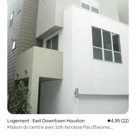
Logement · East Downtown Houston
Note moyenne
4,95 (22)
Maison du centre avec toit-terrasse Pas d'heures
d'arrivée/de départ