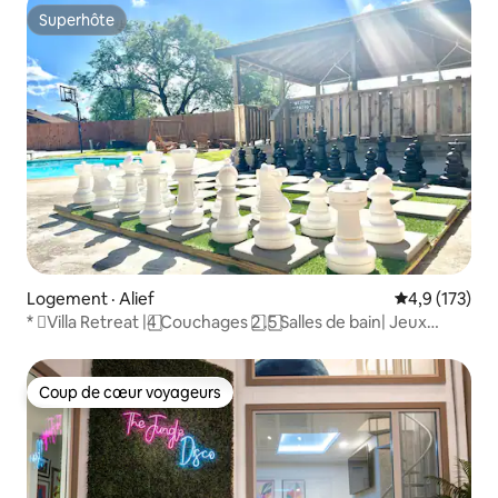
Superhôte
Superhôte
Logement · Alief
Note moyenne
4,9 (173)
* ️⃣Villa Retreat |4️ ⃣Couchages 2️ ⃣.5️ ⃣Salles de bain| Jeux
extérieurs*️ ⃣
Coup de cœur voyageurs
Coup de cœur voyageurs