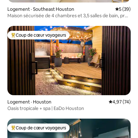
Logement · Southeast Houston
Note moye
5 (39)
Maison sécurisée de 4 chambres et 3,5 salles de bain, près
du stade NRG et du Med Center
Coup de cœur voyageurs
Coup de cœur voyageurs parmi les plus aimés
Logement · Houston
Note moyenne
4,97 (74)
Oasis tropicale + spa | EaDo Houston
Coup de cœur voyageurs
Coup de cœur voyageurs parmi les plus aimés