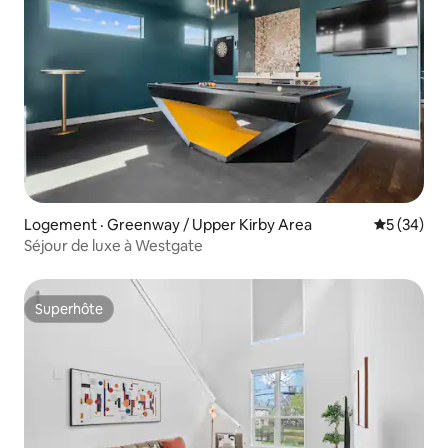
Logement · Greenway / Upper Kirby Area
Note moye
5 (34)
Séjour de luxe à Westgate
Superhôte
Superhôte