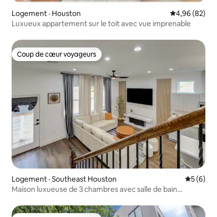
Logement · Houston
Note moyenne
4,96 (82)
Luxueux appartement sur le toit avec vue imprenable
Coup de cœur voyageurs
Coup de cœur voyageurs
Logement · Southeast Houston
Note moy
5 (6)
Maison luxueuse de 3 chambres avec salle de bain
attenante | Cour arrière | NRG/Med Center