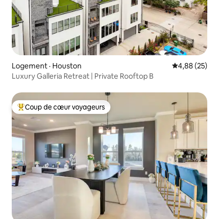
Logement · Houston
Note moyenne
4,88 (25)
Luxury Galleria Retreat | Private Rooftop B
Coup de cœur voyageurs
Coup de cœur voyageurs parmi les plus aimés