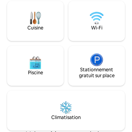
mobilier moderne, d'une connexion Wi-
Niché au cœur de 
Fi haute vitesse, d'une télévision
distance de march
intelligente et d'une buanderie à
et des restaurant
domicile. Situé à quelques minutes du
coin. À seulement
centre-ville de Houston et à quelques
centre-ville et à 
Cuisine
Wi-Fi
pas du MetroRail, les clients ont
centre médical : u
facilement accès au Texas Medical
charme intemporel,
Center, aux principaux quartiers
commodité.
d'affaires, aux restaurants et aux
divertissements.
Stationnement
Piscine
gratuit sur place
Climatisation