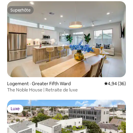
Superhôte
Superhôte
Logement · Greater Fifth Ward
Note moyenne
4,94 (36)
The Noble House | Retraite de luxe
Luxe
Luxe