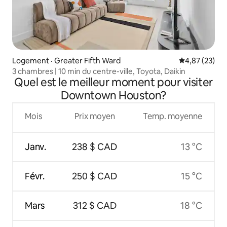
Logement · Greater Fifth Ward
Note moyenne
4,87 (23)
3 chambres | 10 min du centre-ville, Toyota, Daikin
Quel est le meilleur moment pour visiter
Downtown Houston?
Mois
Prix moyen
Temp. moyenne
Janv.
238 $ CAD
13 °C
Févr.
250 $ CAD
15 °C
Mars
312 $ CAD
18 °C