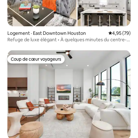
Logement · East Downtown Houston
Note moyenne
4,95 (79)
Refuge de luxe élégant • À quelques minutes du centre-
ville de Houston
Coup de cœur voyageurs
Coup de cœur voyageurs