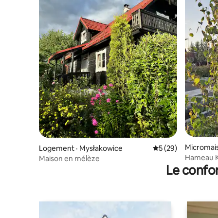
Micromais
Logement · Mysłakowice
Note moyenne de 5
5 (29)
Hameau K
Maison en mélèze
Le confor
avec jacu