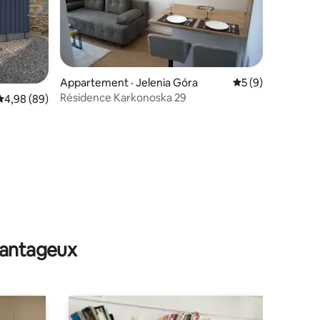
Appartement · Jelenia Góra
Note moyenne de 
5 (9)
Résidence Karkonoska 29
Note moyenne de 4,98 sur 5, 89 commentaires
4,98 (89)
res
avantageux