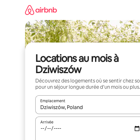
Aller
directement
au
contenu
Locations au mois à
Dziwiszów
Découvrez des logements où se sentir chez so
pour un séjour longue durée d’un mois ou plus
Emplacement
Quand les résultats sont affichés, parcourez-les en 
Arrivée