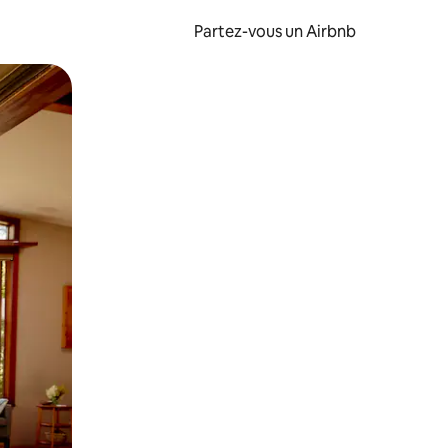
Partez-vous un Airbnb
et en les faisant glisser.