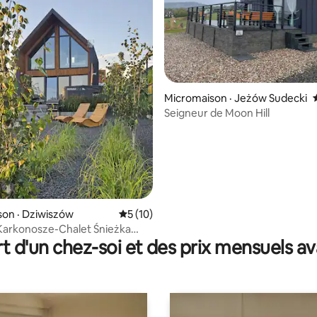
Micromaison · Jeżów Sudecki
Seigneur de Moon Hill
on · Dziwiszów
Note moyenne de 5 sur 5, 10 commentai
5 (10)
 sur 5, 29 commentaires
arkonosze-Chalet Śnieżka
t d'un chez-soi et des prix mensuels 
zzi