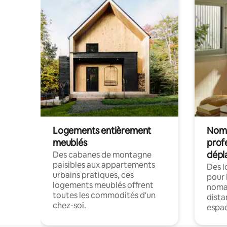
Logements entièrement
Noma
meublés
prof
dépl
Des cabanes de montagne
paisibles aux appartements
Des 
urbains pratiques, ces
pour 
logements meublés offrent
nomad
toutes les commodités d'un
dista
chez-soi.
espac