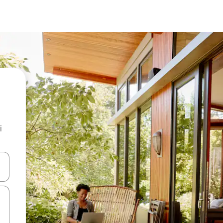
i
.
utilisant les flèches vers le haut et vers le bas, ou en appuyant dessus 