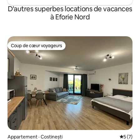
D'autres superbes locations de vacances
à Eforie Nord
Coup de cœur voyageurs
Coup de cœur voyageurs
Appartement · Costinești
Note moy
5 (7)