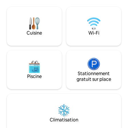
couchers de soleil.
couples, les voyag
familles, Luma off
moderne et éléga
paisible. Situé à 
passionnant festiv
Cuisine
Wi-Fi
votre escapade pa
Stationnement
Piscine
gratuit sur place
Climatisation