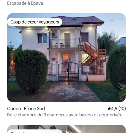
Escapade à Epava
Coup de cœur voyageurs
Coup de cœur voyageurs
Condo · Eforie Sud
Note moyenn
4,9 (10)
Belle chambre de 3 chambres avec balcon et cour privée.