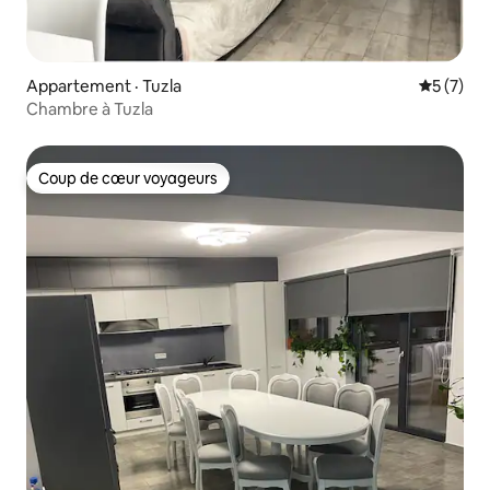
Appartement · Tuzla
Note moy
5 (7)
Chambre à Tuzla
Coup de cœur voyageurs
Coup de cœur voyageurs