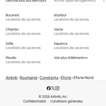
Destinations aux alentours
Autres types de logements
L
Bucarest
Istanbul
Locations de vacances
Locations de vacances
Chișinău
Varna
Locations de vacances
Locations de vacances
Sofia
Sapanca
Locations de vacances
Locations de vacances
Plovdiv
Voir plus d'éléments
Locations de vacances
Airbnb
Roumanie
Constanța
Eforie
Eforie Nord
© 2026 Airbnb, Inc.
Confidentialité
Conditions générales