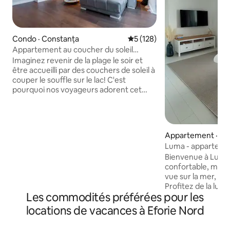
Condo · Constanța
Note moyenne de 5 sur 5, 1
5 (128)
Appartement au coucher du soleil
Golden Mirage
Imaginez revenir de la plage le soir et
être accueilli par des couchers de soleil à
couper le souffle sur le lac! C'est
pourquoi nos voyageurs adorent cet
appartement. Situé dans le centre de
Mamaia, vous n'êtes qu'à 3 minutes à
pied de la mer, mais vous profitez d'une
oasis de calme totalement exempte de
Appartement · Cos
la musique bruyante des boîtes de nuit.
Luma - apparteme
Toutes les fenêtres sont grandes et
vue sur la mer
Bienvenue à Luma
offrent une vue sur le lac depuis chaque
confortable, mais 
pièce. Récemment meublé et équipé
vue sur la mer, à 
(lits queen size, climatisation dans toutes
Profitez de la lum
les pièces, douche de type spa, lave-
Les commodités préférées pour les
naturelle et d'une
vaisselle et laveuse-sécheuse), c'est
mer à travers de 
l'endroit idéal pour se détendre!
locations de vacances à Eforie Nord
Détendez-vous sur 
parfaite pour le ca