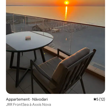
Appartement · Năvodari
Note moye
5 (12)
JRR FrontSea à Axxis Nova