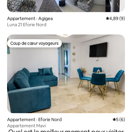
Appartement · Agigea
Note moyenn
4,89 (9)
Luna 21 Eforie Nord
Coup de cœur voyageurs
Coup de cœur voyageurs
Appartement · Eforie Nord
Note moy
5 (6)
Appartement Mavi