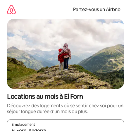
Aller
directement
Partez-vous un Airbnb
au
contenu
Locations au mois à El Forn
Découvrez des logements où se sentir chez soi pour un
séjour longue durée d’un mois ou plus.
Emplacement
Quand les résultats sont affichés, parcourez-les en utilisant les 