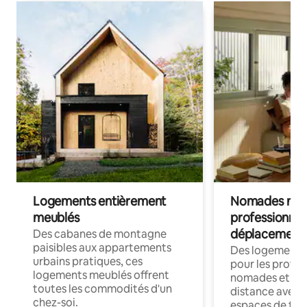
Logements entièrement
Nomades num
meublés
professionnel
déplacement
Des cabanes de montagne
paisibles aux appartements
Des logements
urbains pratiques, ces
pour les profes
logements meublés offrent
nomades et trav
toutes les commodités d'un
distance avec le
chez-soi.
espaces de trav