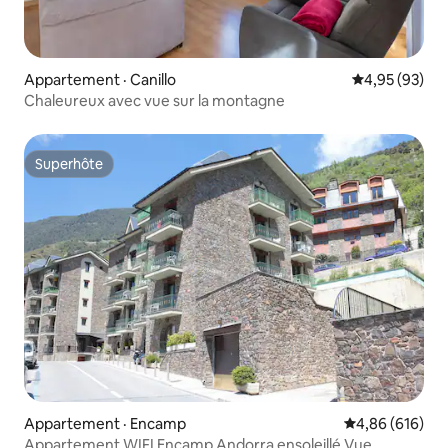
Appartement · Canillo
Note moyenne
4,95 (93)
Chaleureux avec vue sur la montagne
Superhôte
Superhôte
Appartement · Encamp
Note moyenne 
4,86 (616)
Appartement WIFI Encamp Andorra ensoleillé Vue .