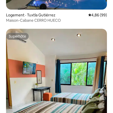
Logement · Tuxtla Gutiérrez
Note moyenne
4,86 (99)
Maison-Cabane CERRO HUECO
Superhôte
Superhôte