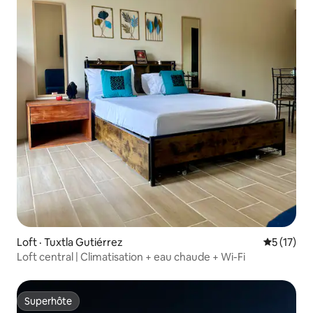
Loft · Tuxtla Gutiérrez
Note moye
5 (17)
Loft central | Climatisation + eau chaude + Wi-Fi
Superhôte
Superhôte