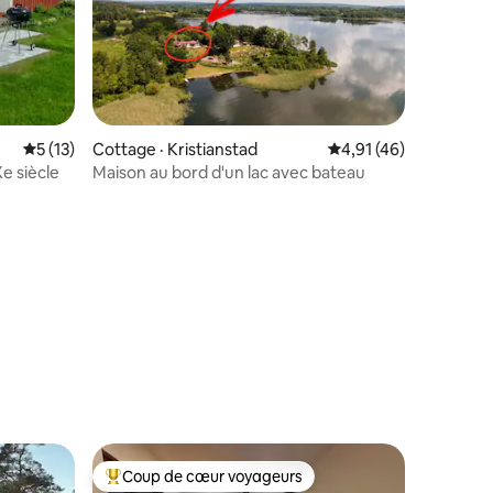
Note moyenne de 5 sur 5, 13 commentaires
5 (13)
Cottage · Kristianstad
Note moyenne de 4,9
4,91 (46)
e siècle
Maison au bord d'un lac avec bateau
res
Coup de cœur voyageurs
Coup de cœur voyageurs parmi les plus aimés