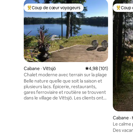
Coup de cœur voyageurs
Coup 
Coup de cœur voyageurs parmi les plus aimés
Coup de 
Cabane · Vittsjö
Note moyenne de 4,98 
4,98 (101)
Chalet moderne avec terrain sur la plage
Belle nature quelle que soit la saison et
plusieurs lacs. Épicerie, restaurants,
gares ferroviaire et routière se trouvent
dans le village de Vittsjö. Les clients ont
accès à un bateau à rames, à deux
kayaks et à la pêche depuis le ponton.
Terrain de golf, safari d'élans, gaufrier et
Cabane ·
Skåneleden se trouvent à proximité. Le
Le calme p
parc animalier de Skåne est accessible en
Vittsjö
Des vacan
45 minutes en voiture. Des animaux