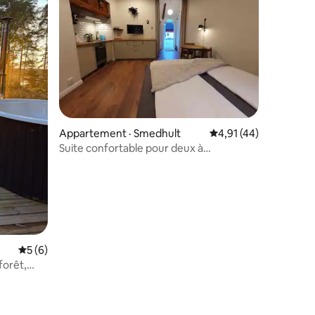
res
Appartement · Smedhult
Note moyenne de 4,9
4,91 (44)
Suite confortable pour deux à
Riddargarden!
Note moyenne de 5 sur 5, 6 commentaires
5 (6)
forêt,
ttsjö