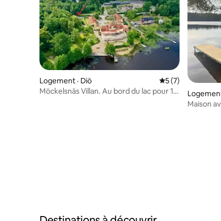
Logement · Diö
Note moyenne de 
5 (7)
Möckelsnäs Villan. Au bord du lac pour 12
Logement 
personnes.
Maison av
ponton pr
Destinations à découvrir