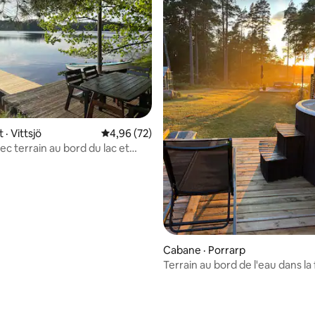
5 sur 5, 7 commentaires
· Vittsjö
Note moyenne de 4,96 sur 5, 72 commentai
4,96 (72)
ec terrain au bord du lac et
ivé
Cabane · Porrarp
Terrain au bord de l'eau dans la 
avec sauna et spa extérieur – Vi