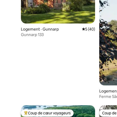
Logement · Gunnarp
Note moyenne de 5
5 (40)
Gunnarp 133
Logement
Ferme Så
Coup de cœur voyageurs
Coup de
Coup de cœur voyageurs parmi les plus aimés
Coup de