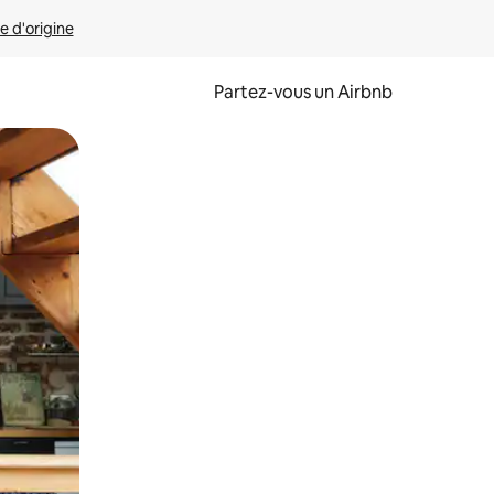
e d'origine
Partez-vous un Airbnb
et en les faisant glisser.