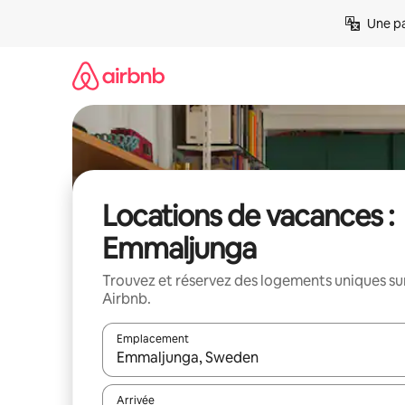
Aller
Une pa
directement
au
contenu
Locations de vacances :
Emmaljunga
Trouvez et réservez des logements uniques su
Airbnb.
Emplacement
Quand les résultats sont affichés, parcourez-les en 
Arrivée