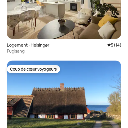
Logement · Helsingør
Note moye
5 (14)
Fuglsang
Coup de cœur voyageurs
Coup de cœur voyageurs