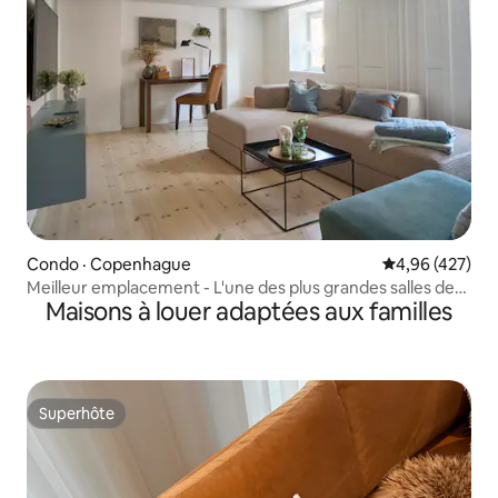
Condo · Copenhague
Note moyenne 
4,96 (427)
Meilleur emplacement - L'une des plus grandes salles de
Maisons à louer adaptées aux familles
bain de CPH
Superhôte
Superhôte