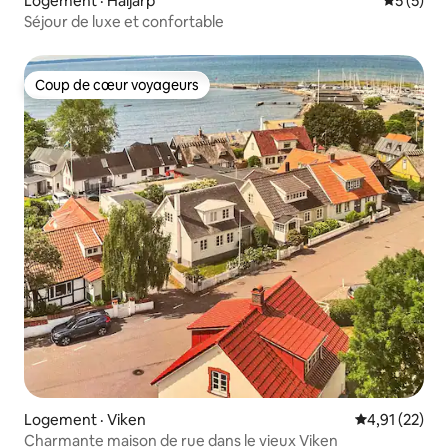
Logement · Häljarp
Note moy
5 (5)
Séjour de luxe et confortable
Coup de cœur voyageurs
Coup de cœur voyageurs
Logement · Viken
Note moyenne
4,91 (22)
Charmante maison de rue dans le vieux Viken