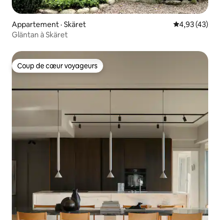
Appartement · Skäret
Note moyenne
4,93 (43)
Gläntan à Skäret
Coup de cœur voyageurs
Coup de cœur voyageurs