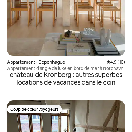
Appartement · Copenhague
Note moyenn
4,9 (10)
Appartement d'angle de luxe en bord de mer à Nordhavn
château de Kronborg : autres superbes
locations de vacances dans le coin
Coup de cœur voyageurs
Coup de cœur voyageurs