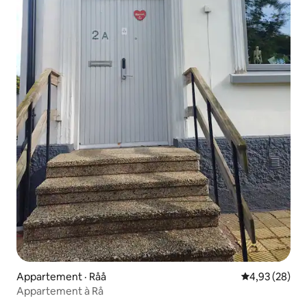
Appartement · Råå
Note moyenne
4,93 (28)
Appartement à Rå