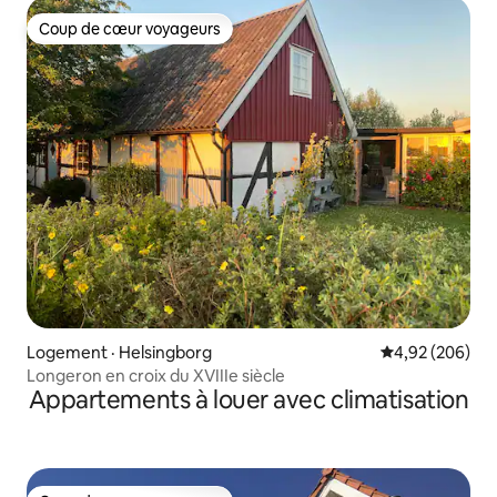
Coup de cœur voyageurs
Coup de cœur voyageurs
Logement · Helsingborg
Note moyenne 
4,92 (206)
Longeron en croix du XVIIIe siècle
Appartements à louer avec climatisation