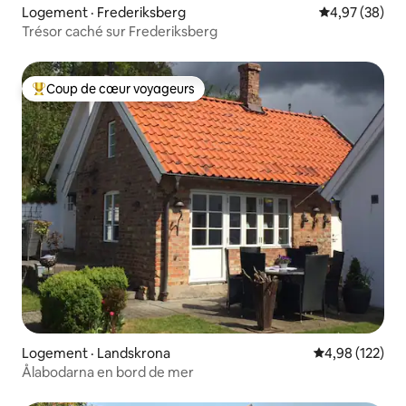
Logement · Frederiksberg
Note moyenne
4,97 (38)
Trésor caché sur Frederiksberg
Coup de cœur voyageurs
Coup de cœur voyageurs parmi les plus aimés
Logement · Landskrona
Note moyenne 
4,98 (122)
Ålabodarna en bord de mer