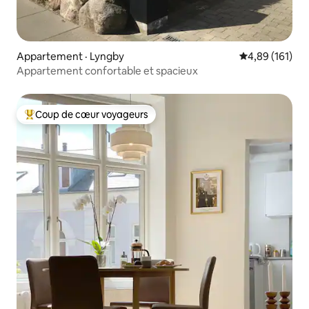
Appartement · Lyngby
Note moyenne 
4,89 (161)
Appartement confortable et spacieux
Coup de cœur voyageurs
Coup de cœur voyageurs parmi les plus aimés