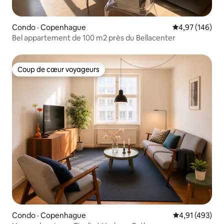
Condo · Copenhague
Note moyenne 
4,97 (146)
Bel appartement de 100 m2 près du Bellacenter
Coup de cœur voyageurs
Coup de cœur voyageurs
Condo · Copenhague
Note moyenne 
4,91 (493)