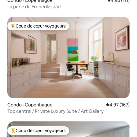
Condo · Copenhague
Note moyenne 
4,96 (111)
La perle de Frederiksstad
Coup de cœur voyageurs
Coup de cœur voyageurs parmi les plus aimés
Condo · Copenhague
Note moyenne 
4,97 (167)
Top central / Private Luxury Suite / Art Gallery
Coup de cœur voyageurs
Coup de cœur voyageurs parmi les plus aimés