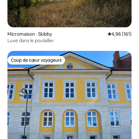
Micromaison · Skibby
Note moyenne 
4,96 (161)
Luxe dans le poulailler
Coup de cœur voyageurs
Coup de cœur voyageurs