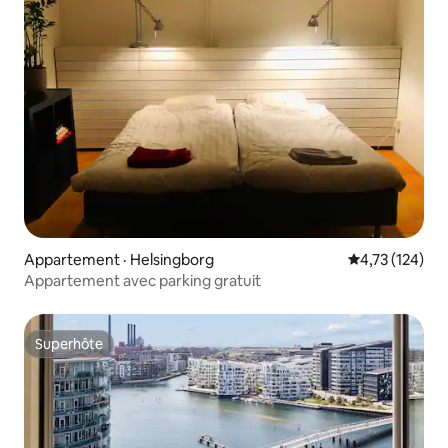
Appartement · Helsingborg
Note moyenne 
4,73 (124)
Appartement avec parking gratuit
Superhôte
Superhôte