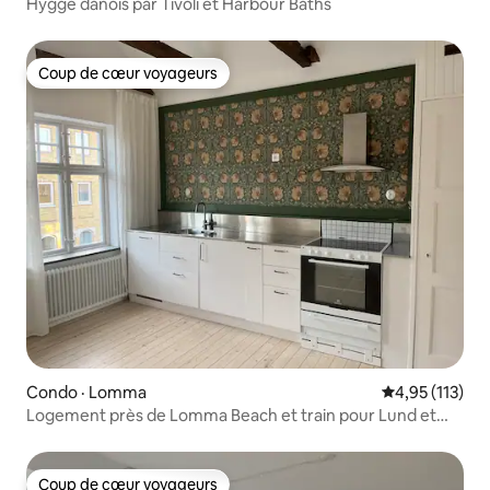
Hygge danois par Tivoli et Harbour Baths
Coup de cœur voyageurs
Coup de cœur voyageurs
Condo · Lomma
Note moyenne 
4,95 (113)
Logement près de Lomma Beach et train pour Lund et
Malmö
Coup de cœur voyageurs