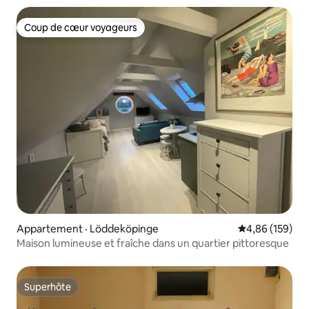
Coup de cœur voyageurs
Coup de cœur voyageurs
Appartement · Löddeköpinge
Note moyenne 
4,86 (159)
Maison lumineuse et fraîche dans un quartier pittoresque
Superhôte
Superhôte