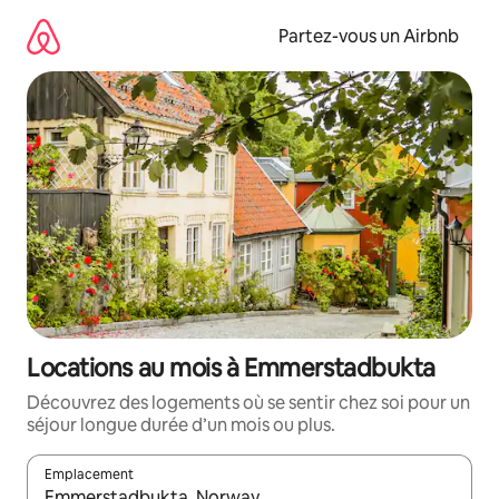
Aller
directement
Partez-vous un Airbnb
au
contenu
Locations au mois à Emmerstadbukta
Découvrez des logements où se sentir chez soi pour un
séjour longue durée d’un mois ou plus.
Emplacement
Quand les résultats sont affichés, parcourez-les en utilisant les 