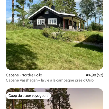
Cabane · Nordre Follo
Note moyenne
4,98 (52)
Cabane Vasshagan – la vie à la campagne près d'Oslo
Coup de cœur voyageurs
Coup de cœur voyageurs