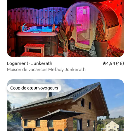
Logement · Jünkerath
Note moyenne
4,94 (48)
Maison de vacances Mefady Jünkerath
Coup de cœur voyageurs
Coup de cœur voyageurs