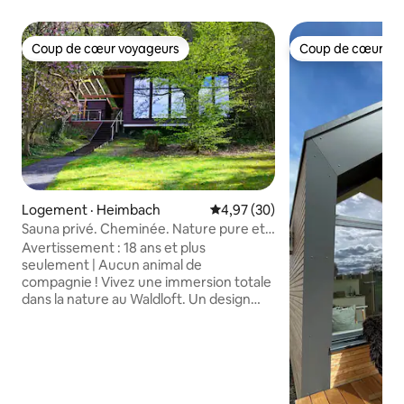
Coup de cœur voyageurs
Coup de cœur vo
Coup de cœur voyageurs
Coup de cœur vo
Logement · Heimbach
Note moyenne de 4,97 sur 5, 
4,97 (30)
Sauna privé. Cheminée. Nature pure et
calme.
Avertissement : 18 ans et plus
seulement | Aucun animal de
compagnie ! Vivez une immersion totale
dans la nature au Waldloft. Un design
minimaliste, des matériaux naturels et
une vue panoramique sur le parc
national de l'Eifel créent un havre de paix
profondément réparateur. Du bois de
mélèze brossé à la main, des poutres
massives, un foyer crépitant et un