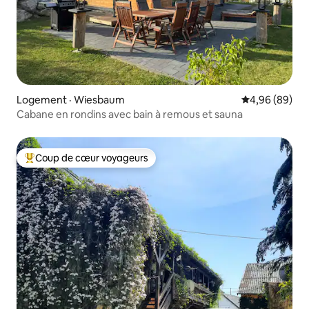
Logement · Wiesbaum
Note moyenne
4,96 (89)
Cabane en rondins avec bain à remous et sauna
Coup de cœur voyageurs
Coup de cœur voyageurs parmi les plus aimés