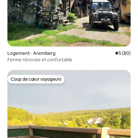
Logement · Aremberg
Note moye
5 (80)
Ferme rénovée et confortable
Coup de cœur voyageurs
Coup de cœur voyageurs