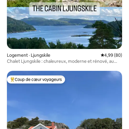
Logement · Ljungskile
Note moyenne
4,99 (80)
Chalet Ljungskile : chaleureux, moderne et rénové, au
bord de la mer
Coup de cœur voyageurs
Coup de cœur voyageurs parmi les plus aimés