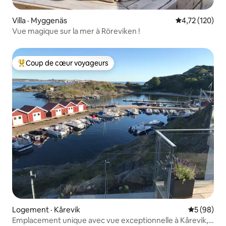
Villa · Myggenäs
Note moyenne 
4,72 (120)
Vue magique sur la mer à Röreviken !
Coup de cœur voyageurs
Coup de cœur voyageurs parmi les plus aimés
Logement · Kårevik
Note moye
5 (98)
Emplacement unique avec vue exceptionnelle à Kårevik,