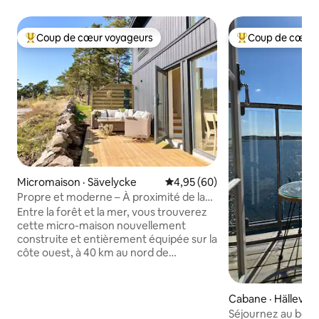
Coup de cœur voyageurs
Coup de cœur 
Coup de cœur voyageurs parmi les plus aimés
Coup de cœur voy
Micromaison · Sävelycke
Note moyenne de 4,95 sur 5, 
4,95 (60)
Propre et moderne – À proximité de la
nature, de la mer et de Göteborg
Entre la forêt et la mer, vous trouverez
cette micro-maison nouvellement
construite et entièrement équipée sur la
côte ouest, à 40 km au nord de
Göteborg. Ici, vous vivez à la campagne
avec vue sur les prairies et les forêts, à
proximité de baignades en eau salée et
Cabane · Hälleviks
de magnifiques sentiers de promenade.
Séjournez au bord