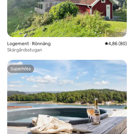
Logement · Rönnäng
Note moyenne
4,86 (80)
Skärgårdsstugan
Superhôte
Superhôte