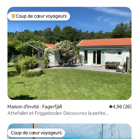
Tjörn !
Coup de cœur voyageurs
Coup de cœur voyageurs parmi les plus aimés
Maison d'invité · Fagerfjäll
Note moyenne
4,96 (26)
Attefallet et Friggeboden Découvrez la petite
Méditerranée
Coup de cœur voyageurs
Coup de cœur voyageurs