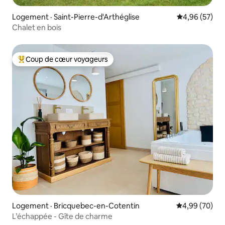
Logement · Saint-Pierre-d'Arthéglise
Note moyenne
4,96 (57)
Chalet en bois
Coup de cœur voyageurs
Coup de cœur voyageurs parmi les plus aimés
Logement · Bricquebec-en-Cotentin
Note moyenne
4,99 (70)
L’échappée - Gîte de charme