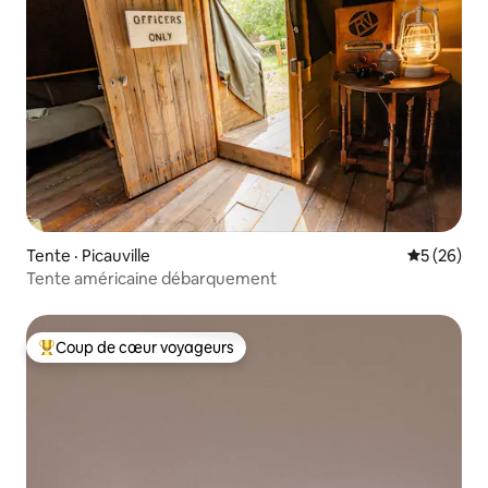
Tente · Picauville
Note moye
5 (26)
Tente américaine débarquement
Coup de cœur voyageurs
Coup de cœur voyageurs parmi les plus aimés