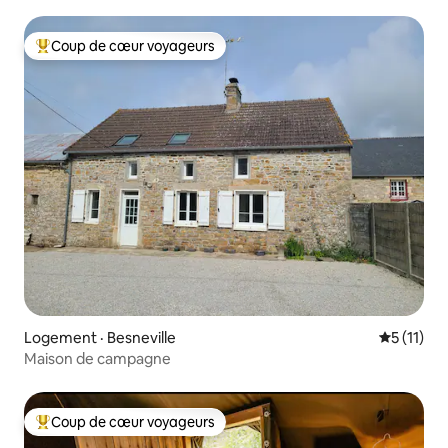
Coup de cœur voyageurs
Coup de cœur voyageurs parmi les plus aimés
Logement · Besneville
Note moye
5 (11)
Maison de campagne
Coup de cœur voyageurs
Coup de cœur voyageurs parmi les plus aimés