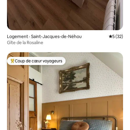
Logement · Saint-Jacques-de-Néhou
Note moye
5 (32)
Gîte de la Rosaline
Coup de cœur voyageurs
Coup de cœur voyageurs parmi les plus aimés