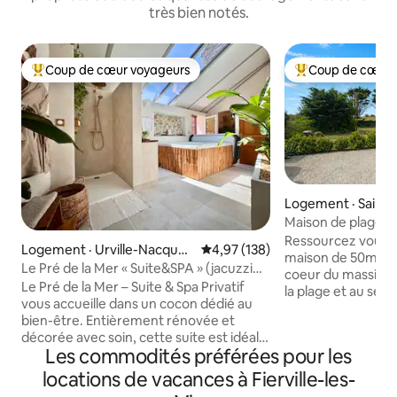
très bien notés.
Coup de cœur voyageurs
Coup de cœur 
Coup de cœur voyageurs parmi les plus aimés
Coup de cœur voy
Logement · Saint
a-Rivière
Maison de plage 
Ressourcez vous 
Logement · Urville-Nacquev
Note moyenne de 4,97 sur 5, 1
4,97 (138)
maison de 50m2 un
ille
Le Pré de la Mer « Suite&SPA » (jacuzzi
coeur du massif du
privatif)
Le Pré de la Mer – Suite & Spa Privatif
la plage et au sen
vous accueille dans un cocon dédié au
GR223 Toute équipé
bien-être. Entièrement rénovée et
simple Kit bébé sur demande. Linge de
décorée avec soin, cette suite est idéale
lit,de toilette,torc
Les commodités préférées pour les
pour une parenthèse de détente à deux.
terrasses, transat
Laissez-vous séduire par le jacuzzi 2
locations de vacances à Fierville-les-
charbon. Épicerie
places allongées et ses nombreux jets
Supermarché:4km 