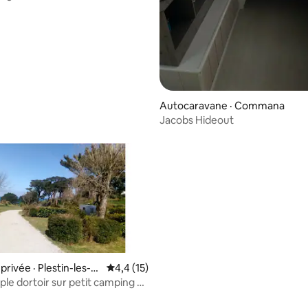
Autocaravane · Commana
Jacobs Hideout
rivée · Plestin-les-G
Note moyenne de 4,4 sur 5, 15 commentai
4,4 (15)
ple dortoir sur petit camping vu