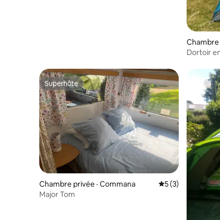
Chambre p
rèves
Dortoir e
familial
Superhôte
Superhôte
Chambre privée · Commana
Note moyenne de 
5 (3)
Major Tom