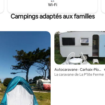
Wi-Fi
Campings adaptés aux familles
Autocaravane · Carhaix-Plou
guer
La caravane de La P'tite Ferme
 sur 5, 50 commentaires