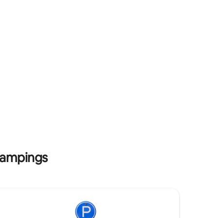
le murmure de la mer accompagnent
votre séjour. Une expérience insolite et
pleine de charme en baie d’Audierne
 campings