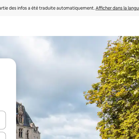
rtie des infos a été traduite automatiquement. 
Afficher dans la langu
utilisant les flèches vers le haut et vers le bas, ou en appuyant dessus 