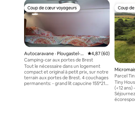
Coup de cœur voyageurs
Coup de
Coup de cœur voyageurs
Coup de
Autocaravane · Plougastel-D
Note moyenne de 4,87
4,87 (60)
aoulas
Camping-car aux portes de Brest
Tout le nécessaire dans un logement
Micromais
compact et original à petit prix, sur notre
Parcel Ti
terrain aux portes de Brest. 4 couchages
Tiny Hous
permanents: - grand lit capucine 155*210,
(<12 ans) - ne convient pas pour 4 adultes
- 2 lits superposés arrières 75*210 3 feux
Séjournez
de cuisson, Frigo avec freezer,
écorespon
Chauffage, et douche avec ballon d'eau
Nantes et
chaude au gaz 100L d'eau potable, 220V,
Torche. N
petite salle d'eau avec WC, petit salon-
pleine ca
salle à manger pour 4 personnes, tv avec
cabane vo
antenne, kit vaisselle, ainsi que les
une plantation de
ustensiles nécessaires pour cuisiner.
: -On contemple la plantation de thés -
Placards et penderie