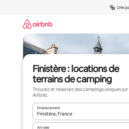
Aller
Une pa
directement
au
contenu
Finistère : locations de
terrains de camping
Trouvez et réservez des campings uniques sur
Airbnb.
Emplacement
Quand les résultats sont affichés, parcourez-les en 
Arrivée