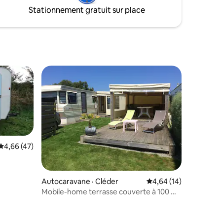
Stationnement gratuit sur place
Note moyenne de 4,66 sur 5, 47 commentaires
4,66 (47)
Autocaravane · Cléder
Note moyenne de 4,64
4,64 (14)
Mobile-home terrasse couverte à 100 m
de la mer