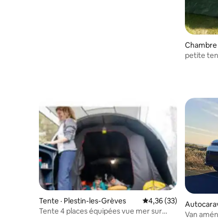
Chambre p
Grèves
petite te
personne
Tente · Plestin-les-Grèves
Note moyenne de 4,36
4,36 (33)
Autocara
Tente 4 places équipées vue mer sur
Van amé