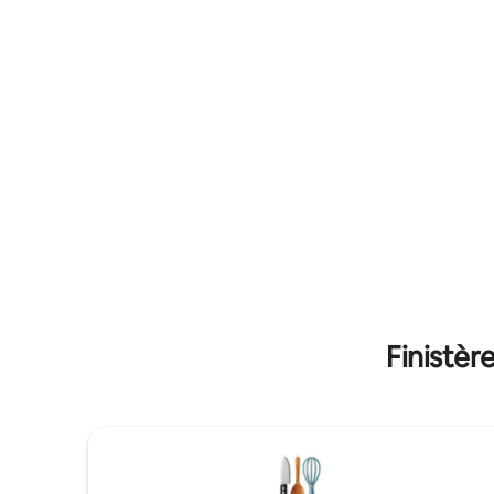
On se fait
locale et
un vélo po
Finistèr