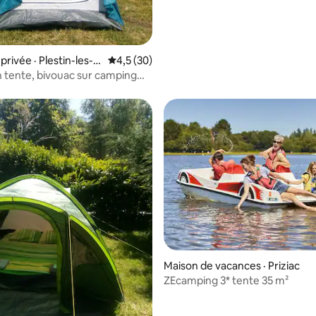
rivée · Plestin-les-G
Note moyenne de 4,5 sur 5, 30 commentai
4,5 (30)
n tente, bivouac sur camping
5 sur 5, 3 commentaires
Maison de vacances · Priziac
ZEcamping 3* tente 35 m²