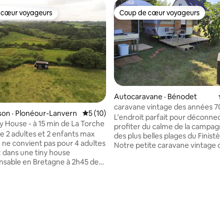
 cœur voyageurs
Coup de cœur voyageurs
 cœur voyageurs
Coup de cœur voyageurs
 sur 5, 60 commentaires
Autocaravane · Bénodet
caravane vintage des années 7
on · Plonéour-Lanvern
Note moyenne de 5 sur 5, 10 commentai
5 (10)
L'endroit parfait pour déconne
ny House - à 15 min de La Torche
profiter du calme de la campag
e 2 adultes et 2 enfants max
des plus belles plages du Finist
Notre petite caravane vintage 
 dans une tiny house
est l'hébergement atypique qu'
sable en Bretagne à 2h45 de
faut. Idéalement située entre
 15min du spot de surf de La
et Bénodet, sur un terrain privé
ichée à Plonéour-Lanvern en
proximité de notre habitation.
mpagne bretonne, cette
Fonctionnelle, vous y trouverez un coi
us invite à déconnecter face à
cuisine ( réchaud gaz, évier,
 thé. Pourquoi on l’aime
réfrigérateur). Lit double 120x
Douche eau chaude et toilette