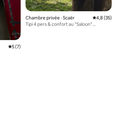
Chambre privée · Scaër
Note moyenne de 4,8
4,8 (35)
Tipi 4 pers & confort au "Saloon"
Armoricamp
Note moyenne de 5 sur 5, 7 commentaires
5 (7)
res