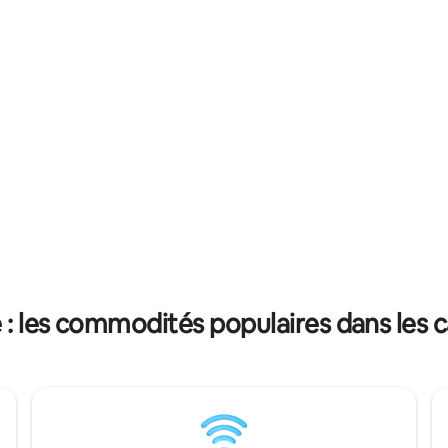
 griller une pièce de viande
indépendantes en extérieur Prêt de
 des légumes fermiers -On loue
vélos possible
ur une balade jusqu’à la plage
e : les commodités populaires dans les