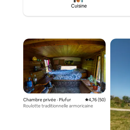
Cuisine
Chambre privée · Plufur
Note moyenne de 4,76
4,76 (50)
Roulotte traditionnelle armoricaine