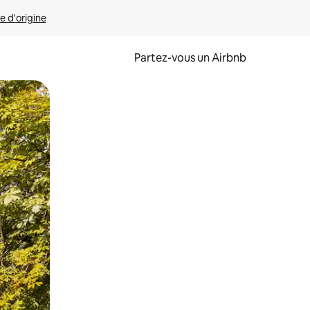
e d'origine
Partez-vous un Airbnb
et en les faisant glisser.