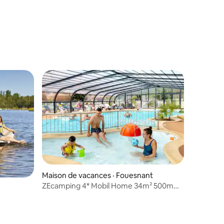
res
Maison de vacances · Fouesnant
ZEcamping 4* Mobil Home 34m² 500m
plage