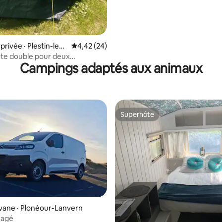
rivée · Plestin-les-
Note moyenne de 4,42 sur 5, 24 commentai
4,42 (24)
nte double pour deux
Campings adaptés aux animaux
s
Superhôte
Superhôte
 sur 5, 33 commentaires
vane · Plonéour-Lanvern
nagé