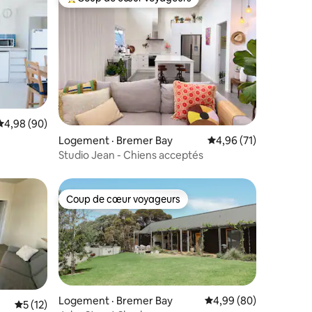
les plus aimés
Coup de cœur voyageurs parmi les plus aimés
res
Note moyenne de 4,98 sur 5, 90 commentaires
4,98 (90)
Logement · Bremer Bay
Note moyenne de 4,96
4,96 (71)
Studio Jean - Chiens acceptés
Coup de cœur voyageurs
Coup de cœur voyageurs
Logement · Bremer Bay
Note moyenne de 4,99
4,99 (80)
Note moyenne de 5 sur 5, 12 commentaires
5 (12)