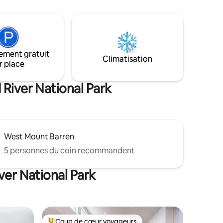
| <1 km du magasin général et de la
sur la
brasserie 🐋 Visites d'observation des
elaxante
épaulards de janvier à avril 🐋 Baleines de
remer Bay.
juillet à octobre 👉 Arrivée facile – coffre
Henry,
à clés 📌 Animaux et fumeurs non
cès facile
ement gratuit
autorisés Votre havre de paix côtier vous
c de
Climatisation
attend! 🏝️
r place
zgerald et
vation
 River National Park
West Mount Barren
5 personnes du coin recommandent
ver National Park
Coup de cœur voyageurs