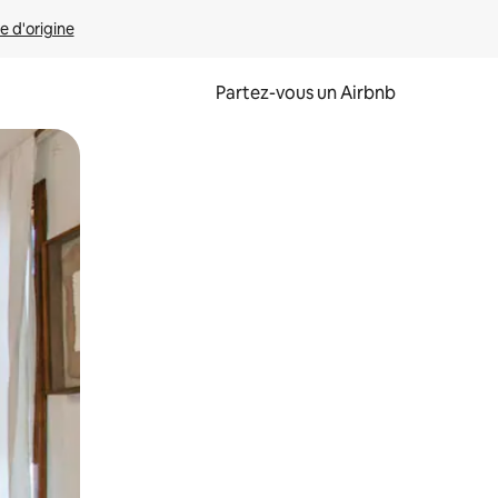
e d'origine
Partez-vous un Airbnb
et en les faisant glisser.