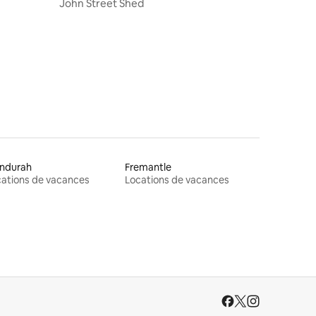
John Street Shed
res
ndurah
Fremantle
ations de vacances
Locations de vacances