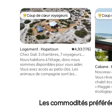
Coup de cœur voyageurs
Coup 
Coup de cœur voyageurs parmi les plus aimés
Coup de 
Logement · Hopetoun
Note moyenne de 4,93 
4,93 (176)
Chez Gail. 3 chambres, 7 voyageurs.
Animal de compagnie bien élevé en
Nous habitons à l'étage, donc nous
laisse.
sommes disponibles pour vous aider.
Cabane ·
Vous avez accès au patio clos. Les
Nouveau 
animaux de compagnie sont les
« Maggie »
Vous rêve
bienvenus en laisse. Les animaux de
chalet éco
compagnie qui perdent leurs poils
« Maggie 
doivent rester dans la cour intérieure
écologiqu
fermée. Les autres sont autorisés à
faible im
l'intérieur. Beaucoup de stationnement
environn
Les commodités préférées
et une grande allée circulaire si vous
escapade 
devez remorquer quelque chose. À
se détend
5 minutes de la ville. Entouré de plusieurs