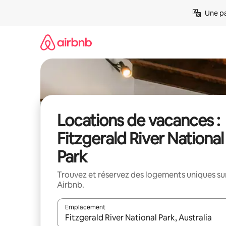
Aller
Une pa
directement
au
contenu
Locations de vacances :
Fitzgerald River National
Park
Trouvez et réservez des logements uniques su
Airbnb.
Emplacement
Quand les résultats sont affichés, parcourez-les en 