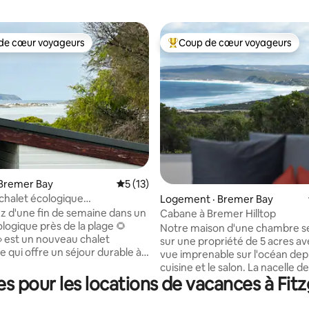
de cœur voyageurs
Coup de cœur voyageurs
cœur voyageurs parmi les plus aimés
Coup de cœur voyageurs parmi 
sur 5, 176 commentaires
 Bremer Bay
Note moyenne de 5 sur 5, 13 commentai
5 (13)
chalet écologique
Logement · Bremer Bay
 | Vue sur la baie
z d'une fin de semaine dans un
Cabane à Bremer Hilltop
logique près de la plage 🌻
Notre maison d'une chambre s
» est un nouveau chalet
sur une propriété de 5 acres a
e qui offre un séjour durable à
vue imprenable sur l'océan depu
pact dans le magnifique
cuisine et le salon. La nacelle de
ement de Bremer Bay. Une
 pour les locations de vacances à Fitzg
bain séparée, idéalement situé
de rêve pour ceux qui veulent
face de la terrasse, dispose d'u
re, se déconnecter et se
douche avec une vue panorami