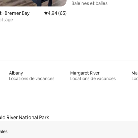
Baleines et balles
 sur 5, 79 commentaires
 · Bremer Bay
Note moyenne de 4,94 sur 5, 65 commentai
4,94 (65)
ottage
Albany
Margaret River
Ma
Locations de vacances
Locations de vacances
Loc
ald River National Park
ales