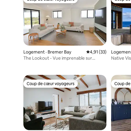
Coup de cœur voyageurs
Coup de
Logement · Bremer Bay
Note moyenne de 4,91
4,91 (33)
Logement
The Lookout - Vue imprenable sur
Native Vi
l'océan
Coup de cœur voyageurs
Coup de
Coup de cœur voyageurs
Coup de