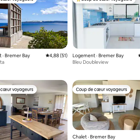
 cœur voyageurs
Coup de cœur voyageurs parmi 
 sur 5, 33 commentaires
 · Bremer Bay
Note moyenne de 4,88 sur 5, 51 commentai
4,88 (51)
Logement · Bremer Bay
sta
Bleu Doubleview
 cœur voyageurs
Coup de cœur voyageurs
 cœur voyageurs
Coup de cœur voyageurs
Chalet · Bremer Bay