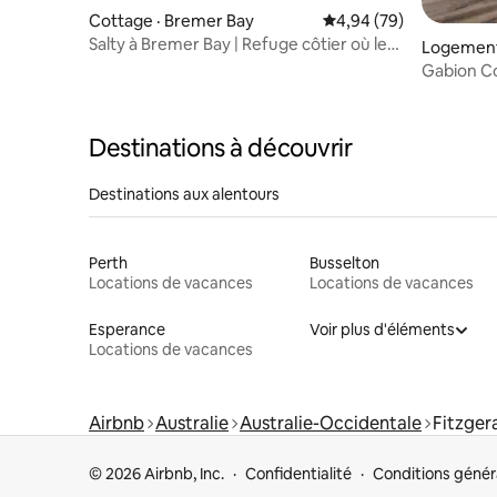
Cottage · Bremer Bay
Note moyenne de 4,94
4,94 (79)
Salty à Bremer Bay | Refuge côtier où les
Logement
animaux sont les bienvenus
Gabion C
Destinations à découvrir
Destinations aux alentours
Perth
Busselton
Locations de vacances
Locations de vacances
Esperance
Voir plus d'éléments
Locations de vacances
Airbnb
Australie
Australie-Occidentale
Fitzger
© 2026 Airbnb, Inc.
Confidentialité
Conditions génér