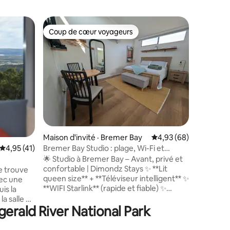
Logement
Coup de cœur voyageurs
Coup
les plus aimés
Coup de cœur voyageurs
Coup de
Retraite 
Situé sur
privée su
Bremer Ba
sentimen
panorami
Austral et 
pour la d
vastes te
privé, d'
res
en bois c
Maison d'invité · Bremer Bay
Note moyenne de 4,93
4,93 (68)
ralentir et
Bremer Bay Studio : plage, Wi-Fi et
Note moyenne de 4,95 sur 5, 41 commentaires
4,95 (41)
pour les c
stationnement gratuit
🌟 Studio à Bremer Bay – Avant, privé et
groupes 
confortable | Dimondz Stays ✨ **Lit
e trouve
d'une ret
queen size** + **Téléviseur intelligent** ✨
vec une
l'océan.
**WIFI Starlink** (rapide et fiable) ✨
is la
**Cuisine complète** + **lave-linge** ✨
 la salle de
**Véranda fermée** : salle à manger,
erald River National Park
e juste en
**barbecue électrique**, chaises + stores
ne
🏖️ 3 km des plages de Back et de Bremer
que sur