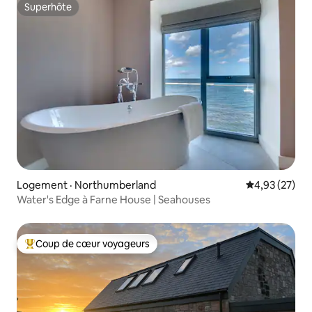
Superhôte
Superhôte
Logement · Northumberland
Note moyenne
4,93 (27)
Water's Edge à Farne House | Seahouses
Coup de cœur voyageurs
Coup de cœur voyageurs parmi les plus aimés