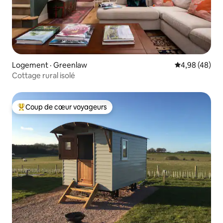
Logement · Greenlaw
Note moyenne
4,98 (48)
Cottage rural isolé
Coup de cœur voyageurs
Coup de cœur voyageurs parmi les plus aimés