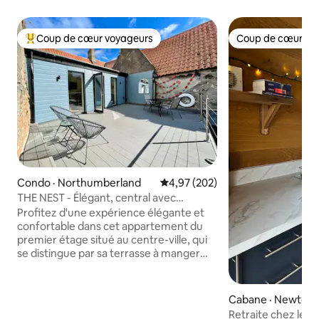
Coup de cœur voyageurs
Coup de cœur vo
Coup de cœur voyageurs parmi les plus aimés
Coup de cœur vo
Condo · Northumberland
Note moyenne de 4,97 sur 5, 2
4,97 (202)
THE NEST - Élégant, central avec
terrasse privée
Profitez d'une expérience élégante et
confortable dans cet appartement du
premier étage situé au centre-ville, qui
se distingue par sa terrasse à manger
spacieuse et entièrement privée à
l'arrière, exposée au soleil.🌞 Présenté
dans un style élégant et contemporain,
Cabane · Newton-
idéal pour les personnes seules ou les
a
Retraite chez les