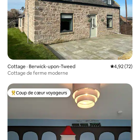
Cottage · Berwick-upon-Tweed
Note moyenne
4,92 (72)
Cottage de ferme moderne
Coup de cœur voyageurs
Coup de cœur voyageurs parmi les plus aimés