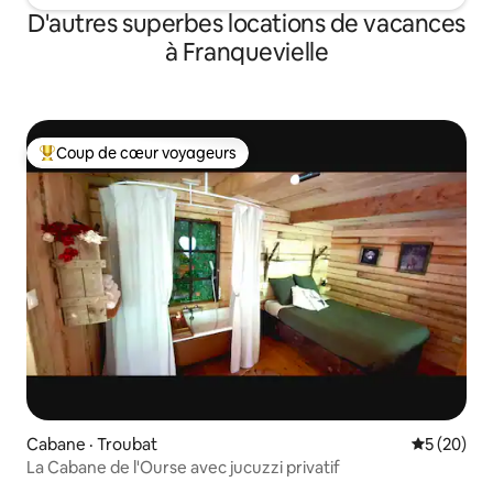
D'autres superbes locations de vacances
à Franquevielle
Coup de cœur voyageurs
Coup de cœur voyageurs parmi les plus aimés
Cabane · Troubat
Note moye
5 (20)
La Cabane de l'Ourse avec jucuzzi privatif