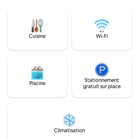
quelques pâtés de maisons du centre-
ville, des sentiers pédestres, du
Superstore, de la rivière Saint-Jean et de
tous les meilleurs restaurants, bars et
attractions que Fredericton a à offrir.
Situé au premier étage. Pour deux
Cuisine
Wi-Fi
adultes seulement. Lave-linge et sèche-
linge dans le logement. Les animaux ne
sont pas admis.
Stationnement
Piscine
gratuit sur place
Climatisation