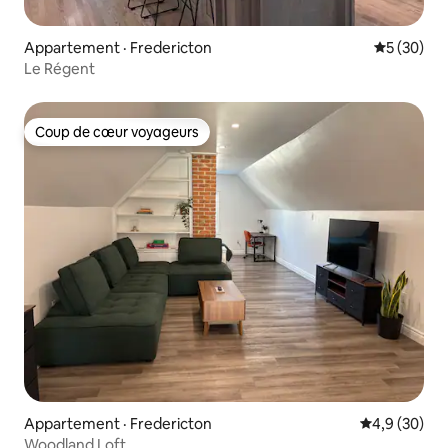
Appartement · Fredericton
Note moye
5 (30)
Le Régent
Coup de cœur voyageurs
Coup de cœur voyageurs
Appartement · Fredericton
Note moyenn
4,9 (30)
Woodland Loft