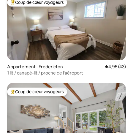
Coup de cœur voyageurs
Coup de cœur voyageurs parmi les plus aimés
Appartement · Fredericton
Note moyenne
4,95 (43)
1 lit / canapé-lit / proche de l'aéroport
Coup de cœur voyageurs
Coup de cœur voyageurs parmi les plus aimés