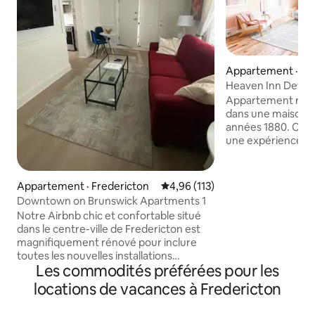
Appartement · Fr
Heaven Inn Devon
Appartement rén
dans une maison v
années 1880. Ce logement est vraiment
une expérience, a
et 10 pieds de haut
pattes avec des lu
belles garnitures 
Appartement · Fredericton
Note moyenne de 4,96 sur 5, 1
4,96 (113)
vous obtiendrez l
Downtown on Brunswick Apartments 1
d'antan avec tout
Notre Airbnb chic et confortable situé
modernes. Ce logement comprend une
dans le centre-ville de Fredericton est
belle chambre prin
magnifiquement rénové pour inclure
Size, une cuisine
toutes les nouvelles installations
avec des appareil
Les commodités préférées pour les
électriques et de plomberie. Visite de la
buanderie sur pla
ville. Conçu et décoré par des
locations de vacances à Fredericton
bureau ! Des caméras de sécurité sont
professionnels avec toutes les touches
installées sur tout
spéciales auxquelles on s'attendrait. À
extérieures de not