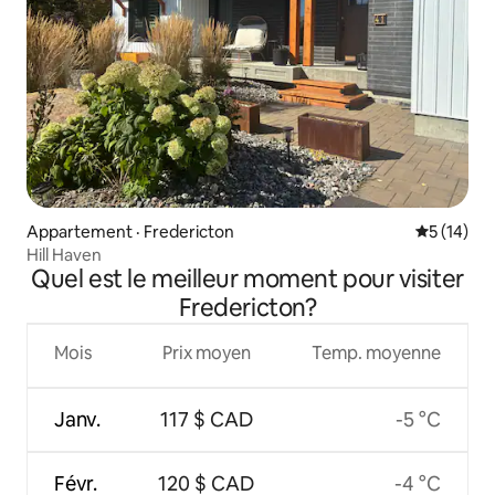
Appartement · Fredericton
Note moye
5 (14)
Hill Haven
Quel est le meilleur moment pour visiter
Fredericton?
Mois
Prix moyen
Temp. moyenne
Janv.
117 $ CAD
-5 °C
Févr.
120 $ CAD
-4 °C