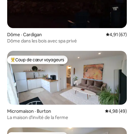
Dôme · Cardigan
Note moyenne
4,91 (67)
Dôme dans les bois avec spa privé
Coup de cœur voyageurs
Coup de cœur voyageurs parmi les plus aimés
Micromaison · Burton
Note moyenne
4,98 (49)
La maison d'invité de la ferme