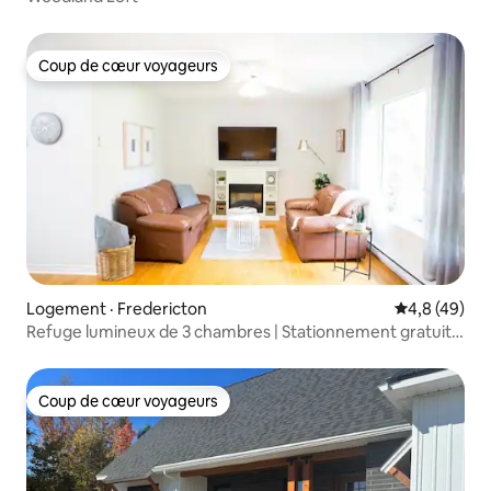
Coup de cœur voyageurs
Coup de cœur voyageurs
Logement · Fredericton
Note moyenn
4,8 (49)
Refuge lumineux de 3 chambres | Stationnement gratuit
et cour privée
Coup de cœur voyageurs
Coup de cœur voyageurs