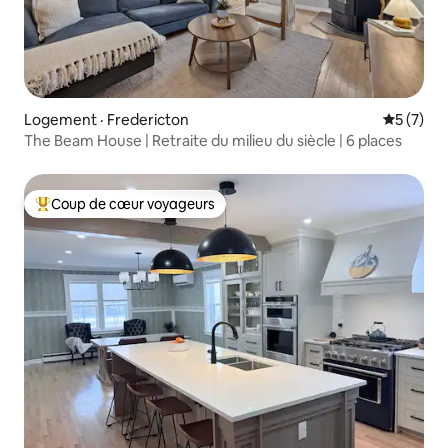
Logement · Fredericton
Note moy
5 (7)
The Beam House | Retraite du milieu du siècle | 6 places
Coup de cœur voyageurs
Coup de cœur voyageurs parmi les plus aimés