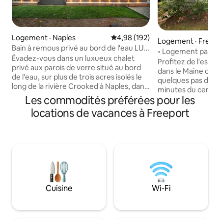
Logement · Naples
Note moyenne de 4,98 sur 5, 1
4,98 (192)
Logement · Freep
Bain à remous privé au bord de l'eau LUX
• Logement paisibl
Designer - Isolé
Évadez-vous dans un luxueux chalet
deux chambres à F
Profitez de l'esca
privé aux parois de verre situé au bord
l’océan •
dans le Maine dans
de l'eau, sur plus de trois acres isolés le
quelques pas de la
long de la rivière Crooked à Naples, dans
minutes du centre-
le Maine. La rivière fait le tour de la
Les commodités préférées pour les
possibilités sont 
propriété, ce qui offre une intimité
au bord de l'eau, e
locations de vacances à Freeport
totale, votre propre plage de sable, un
Wolfe's Neck, visi
quai avec accès direct au lac Sebago et
de LL Bean, le Bo
un parc d'État à quelques minutes.
trouver de nombre
Détendez-vous dans le spa accessible
centre-ville de Br
toute l'année, sous la douche
vous au Vieux-Port
extérieure, dans les hamacs ou près du
Lumineuse, confort
foyer vitré. Salle de bain de luxe avec
cette maison est i
plancher chauffant et immense douche
journées à la plage
Cuisine
Wi-Fi
à l'italienne avec fenêtre panoramique.
homard, le magasi
Climatisation, animaux de compagnie
relaxantes sur la c
bienvenus. Retraite parfaite et
amis.
paisible — venez vous ressourcer!