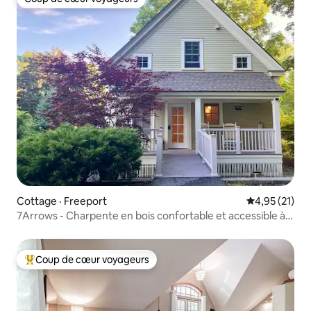
Coup de cœur voyageurs
Cottage · Freeport
Note moyenne
4,95 (21)
7Arrows - Charpente en bois confortable et accessible à
Freeport
Coup de cœur voyageurs
Coup de cœur voyageurs parmi les plus aimés