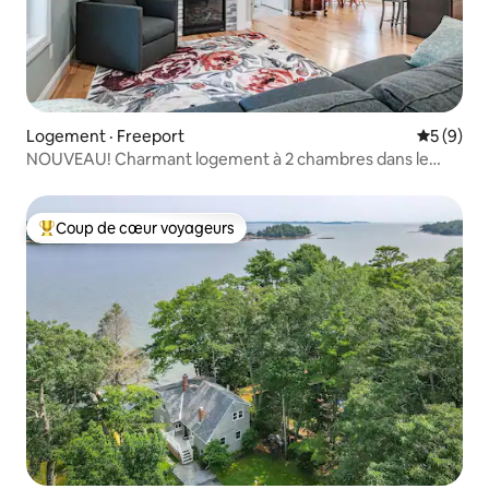
Logement · Freeport
Note moy
5 (9)
NOUVEAU! Charmant logement à 2 chambres dans le
magnifique Freeport!
Coup de cœur voyageurs
Coup de cœur voyageurs parmi les plus aimés