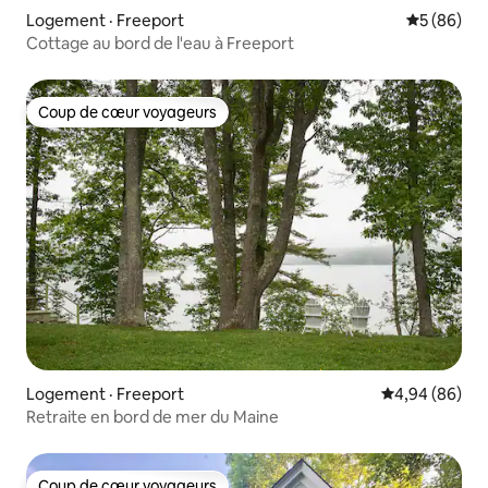
Logement · Freeport
Note moye
5 (86)
Cottage au bord de l'eau à Freeport
Coup de cœur voyageurs
Coup de cœur voyageurs
Logement · Freeport
Note moyenne
4,94 (86)
Retraite en bord de mer du Maine
Coup de cœur voyageurs